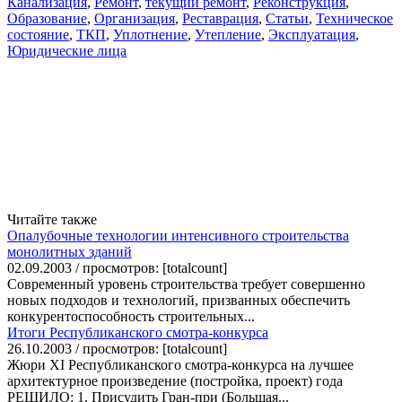
Канализация
,
Ремонт
,
текущий ремонт
,
Реконструкция
,
Образование
,
Организация
,
Реставрация
,
Статьи
,
Техническое
состояние
,
ТКП
,
Уплотнение
,
Утепление
,
Эксплуатация
,
Юридические лица
Читайте также
Опалубочные технологии интенсивного строительства
монолитных зданий
02.09.2003 / просмотров: [totalcount]
Современный уровень строительства требует совершенно
новых подходов и технологий, призванных обеспечить
конкурентоспособность строительных...
Итоги Республиканского смотра-конкурса
26.10.2003 / просмотров: [totalcount]
Жюри XI Республиканского смотра-конкурса на лучшее
архитектурное произведение (постройка, проект) года
РЕШИЛО: 1. Присудить Гран-при (Большая...