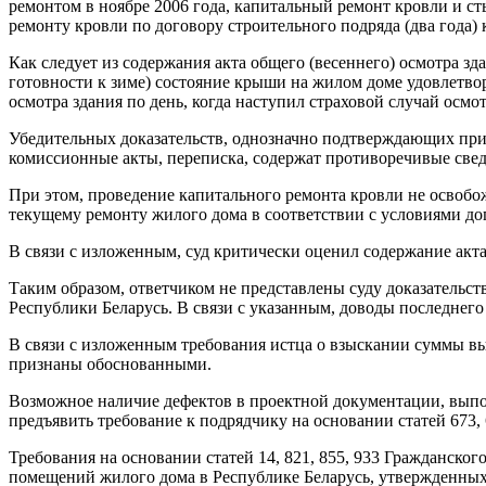
ремонтом в ноябре 2006 года, капитальный ремонт кровли и с
ремонту кровли по договору строительного подряда (два года) 
Как следует из содержания акта общего (весеннего) осмотра зд
готовности к зиме) состояние крыши на жилом доме удовлетвор
осмотра здания по день, когда наступил страховой случай осм
Убедительных доказательств, однозначно подтверждающих при
комиссионные акты, переписка, содержат противоречивые свед
При этом, проведение капитального ремонта кровли не освоб
текущему ремонту жилого дома в соответствии с условиями до
В связи с изложенным, суд критически оценил содержание акта
Таким образом, ответчиком не представлены суду доказательст
Республики Беларусь. В связи с указанным, доводы последнег
В связи с изложенным требования истца о взыскании суммы в
признаны обоснованными.
Возможное наличие дефектов в проектной документации, выпо
предъявить требование к подрядчику на основании статей 673,
Требования на основании статей 14, 821, 855, 933 Гражданск
помещений жилого дома в Республике Беларусь, утвержденных