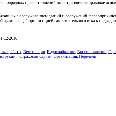
 из подрядных правоотношений имеют различное правовое основ
связанных с обслуживанием зданий и сооружений, первопричин
обслуживающей организацией самостоятельного иска к подрядчик
01-12/2010
дные работы
,
Вентиляция
,
Водоснабжение
,
Восстановление
,
Гар
нструкция
,
Страховой случай
,
Организация
,
Перечень