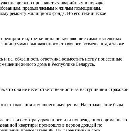
оружение должно признаваться аварийным в порядке,
ребованиям, предъявляемым к жилым помещениям,
ному ремонту жилищного фонда. Но его техническое
 предприятию, третьи лица не заявляющие самостоятельных
скании суммы выплаченного страхового возмещения, а также
сь и на обязанность ответчика возместить истцу понесенные
мещений жилого дома в Республике Беларусь,
ла, что она не несет ответственности за наступивший страховой
ого страхования домашнего имущества. На страхование была
ласно акта осмотра утраченного или поврежденного домашнего
 названной квартиры произошло в период дождей по
 обращений председателя ЖСПК гарантийный срок