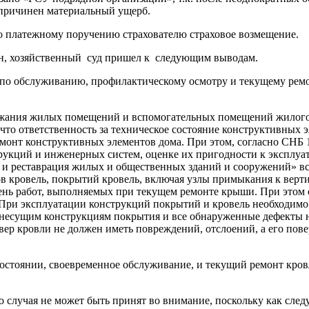
. причинен материальный ущерб.
о платежному поручению страхователю страховое возмещение.
н, хозяйственный суд пришел к следующим выводам.
о по обслуживанию, профилактическому осмотру и текущему рем
жания жилых помещений и вспомогательных помещений жилого
, что ответственность за техническое состояние конструктивных
емонт конструктивных элементов дома. При этом, согласно СНБ 
укций и инженерных систем, оценке их пригодности к эксплуа
ия и реставрация жилых и общественных зданий и сооружений» 
ков кровель, покрытий кровель, включая узлы примыкания к вер
ень работ, выполняемых при текущем ремонте крыши. При этом с
При эксплуатации конструкций покрытий и кровель необходимо 
 несущим конструкциям покрытия и все обнаруженные дефекты 
ер кровли не должен иметь повреждений, отслоений, а его пове
состоянии, своевременное обслуживание, и текущий ремонт кров
 случая не может быть принят во внимание, поскольку как следу