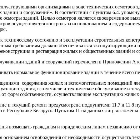
сплуатирующими организациями в ходе технических осмотров зд
зданий и сооружений». В соответствии с пунктом 6.4. упомянут
е осмотры зданий. Целью осмотров является своевременное выя
отров осуществляется контроль за использованием и содержани
ры.
 к техническому состоянию и эксплуатации строительных конст
анным требованиям должно обеспечиваться эксплуатирующими о
реконструкция и реставрация жилых и общественных зданий и с
луживании зданий и сооружений перечислен в Приложении А к 
ивать нормальное функционирование зданий в течение всего пе
ещениями, содержания жилых и вспомогательных помещений жил
луатацию здания, в том числе и техническое обслуживание и т
мо от форм собственности, осуществляющие эксплуатацию жилых
ние и текущий ремонт предусмотрена подпунктами 11.7 и 11.8 
 в Республике Беларусь. Пунктом 11 на данных лиц возложен
язаны возмещать гражданам и юридическим лицам независимо от
ся основанием освобождения от необходимости осуществлять тек