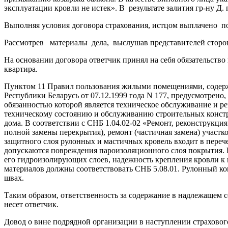
эксплуатации кровли не истек». В результате залития гр-ну Д
Выполняя условия договора страхования, истцом выплачено п
Рассмотрев материалы дела, выслушав представителей сторо
На основании договора ответчик принял на себя обязательств
квартира.
Пунктом 11 Правил пользования жилыми помещениями, содер
Республики Беларусь от 07.12.1999 года N 177, предусмотрено
обязанностью которой является техническое обслуживание и р
техническому состоянию и обслуживанию строительных констр
дома. В соответствии с СНБ 1.04.02-02 «Ремонт, реконструкц
полной замены перекрытия), ремонт (частичная замена) участ
защитного слоя рулонных и мастичных кровель входит в переч
допускаются повреждения пароизоляционного слоя покрытия. 
его гидроизолирующих слоев, надежность крепления кровли к
материалов должны соответствовать СНБ 5.08.01. Рулонный ков
швах.
Таким образом, ответственность за содержание в надлежащем 
несет ответчик.
Довод о вине подрядной организации в наступлении страхового