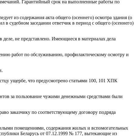
замечаний. Гарантийный срок на выполненные работы по
едует из содержания акта общего (осеннего) осмотра здания (о
л в судебном заседании ответчик в период с общего (осеннего)
 деле, не представлено. Имеющиеся в материалах дела
дению работ по обслуживанию, профилактическому осмотру и
и.
стцу ущербе, что предусмотрено статьями 100, 101 ХПК
ентов за пользование чужими денежными средствами были
раво заказчику по соответствующему договору подряда
ия жилыми помещениями, содержания жилых и вспомогательных
публики Беларусь от 07.12.1999 № 177, вытекающие из