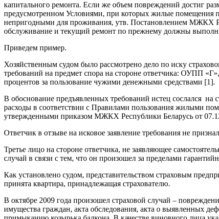
капитального ремонта. Если же объем повреждений достиг раз
предусмотренном Условиями, при которых жилые помещения 
непригодными для проживания, утв. Постановлением МЖКХ РБ 
обслуживание и текущий ремонт по прежнему должны выполня
Приведем пример.
Хозяйственным судом было рассмотрено дело по иску страхов
требований на предмет спора на стороне ответчика: ОУПП «Г
процентов за пользование чужими денежными средствами [1].
В обоснование предъявленных требований истец сослался на ст
расходы в соответствии с Правилами пользования жилыми по
утвержденными приказом МЖКХ Республики Беларусь от 07.12
Ответчик в отзыве на исковое заявление требования не призна
Третье лицо на стороне ответчика, не заявляющее самостоятель
случай в связи с тем, что он произошел за пределами гаранти
Как установлено судом, представительством страховым предпр
принята квартира, принадлежащая страхователю.
В октябре 2009 года произошел страховой случай – поврежден
имущества граждан, акта обследования, акта о выявленных деф
примыканию козырька балкона. В качестве виновного лица ук