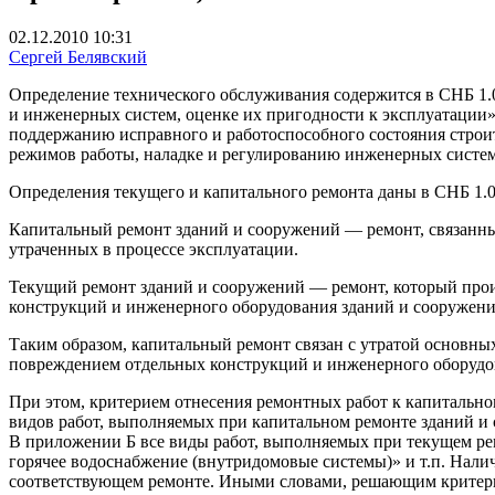
02.12.2010 10:31
Сергей Белявский
Определение технического обслуживания содержится в СНБ 1.
и инженерных систем, оценке их пригодности к эксплуатации
поддержанию исправного и работоспособного состояния строи
режимов работы, наладке и регулированию инженерных систем;
Определения текущего и капитального ремонта даны в СНБ 1.0
Капитальный ремонт зданий и сооружений — ремонт, связанный
утраченных в процессе эксплуатации.
Текущий ремонт зданий и сооружений — ремонт, который прои
конструкций и инженерного оборудования зданий и сооружени
Таким образом, капитальный ремонт связан с утратой основ­ны
повреждением отдельных конструкций и инженерного оборудов
При этом, критерием отнесения ремонтных работ к капитальн
видов работ, выполняемых при капитальном ремонте зданий и
В приложении Б все виды работ, выполняемых при текущем ре
горячее водоснабжение (внутридомовые системы)» и т.п. Налич
соответствующем ремонте. Иными словами, решающим критери