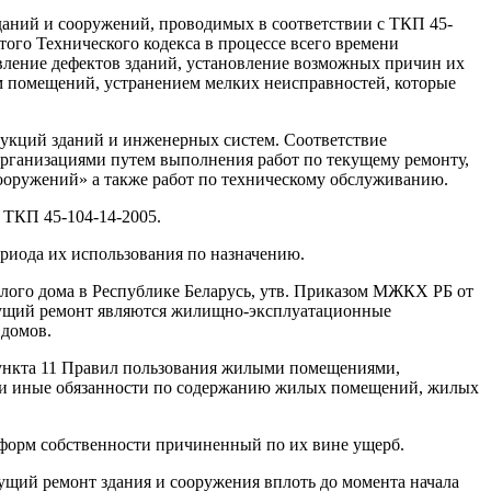
аний и сооружений, проводимых в соответствии с ТКП 45-
ого Технического кодекса в процессе всего времени
вление дефектов зданий, установление возможных причин их
ем помещений, устранением мелких неисправностей, которые
рукций зданий и инженерных систем. Соответствие
рганизациями путем выполнения работ по текущему ремонту,
ооружений» а также работ по техническому обслуживанию.
ТКП 45-104-14-2005.
риода их использования по назначению.
ого дома в Республике Беларусь, утв. Приказом МЖКХ РБ от
екущий ремонт являются жилищно-эксплуатационные
 домов.
пункта 11 Правил пользования жилыми помещениями,
ы и иные обязанности по содержанию жилых помещений, жилых
 форм собственности причиненный по их вине ущерб.
ущий ремонт здания и сооружения вплоть до момента начала