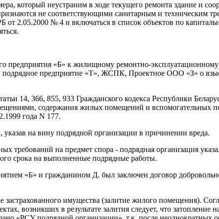
мера, который неустраним в ходе текущего ремонта здание и со
признаются не соответствующими санитарным и техническим т
от 2.05.2000 № 4 и включаться в список объектов по капиталь
ться.
ого предприятия «Б» к жилищному ремонтно-эксплуатационному
», подрядное предприятие «Т», ЖСПК, Проектное ООО «З» о взы
атьи 14, 366, 855, 933 Гражданского кодекса Республики Белару
мещениями, содержания жилых помещений и вспомогательных по
.1999 года N 177.
л, указав на вину подрядной организации в причинении вреда.
ных требований на предмет спора - подрядная организация указа
йного срока на выполненные подрядные работы.
иятием «Б» и гражданином Д. был заключен договор добровольн
ие застрахованного имущества (залитие жилого помещения). Сог
ектах, возникших в результате залития следует, что затопление
азано «РСУ подрядной организации», т.к. после неоднократных