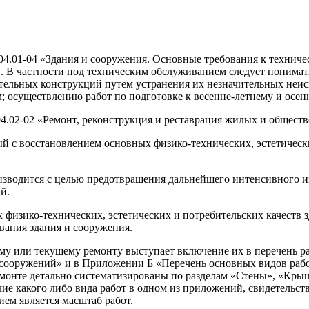
04.01-04 «Здания и сооружения. Основные требования к техни
». В частности под техническим обслуживанием следует понима
тельных конструкций путем устранения их незначительных неи
 осуществлению работ по подготовке к весенне-летнему и осен
4.02-02 «Ремонт, реконструкция и реставрация жилых и общест
 с восстановлением основ­ных физико-технических, эстетически
зводится с целью предотвра­щения дальнейшего интенсивного и
й.
х физико-технических, эстетических и потребительских качеств 
ания здания и сооружения.
ому или текущему ремонту выступает включение их в перечень 
 сооружений» и в Приложении Б «Перечень основных видов раб
монте детально систематизированы по разделам «Стены», «Крыш
ие какого либо вида работ в одном из приложений, свидетельст
ем является масштаб работ.