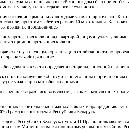
тыков наружных стеновых панелей жилого дома был принят без 
к моменту наступления страхового случая истек.
ания состояние крыши на жилом доме удовлетворительное. Как сл
ительное, при этом требуется ремонт 10 м.кв. крыши. Как поясни
отры крыши не производились.
чину протекания кровли над квартирой лицами, участвующими в
ения о причине протекания кровли.
ождает эксплуатирующую организацию от обязанности по прове
говора на техобслуживание.
 обследования в части определения стороны, виновной в залити
ва, свидетельствующие об отсутствии его вины в причиненном и
о суд не может признать обоснованными.
ыплаченного страхового возмещения, а также начисленных проц
лненных строительно-монтажных работах и др. предоставляет п
 676 Гражданского кодекса Республики Беларусь.
ого кодекса Республики Беларусь, пункта 11 Правил пользован
 приказом Министерства жилищно-коммунального хозяйства Рес