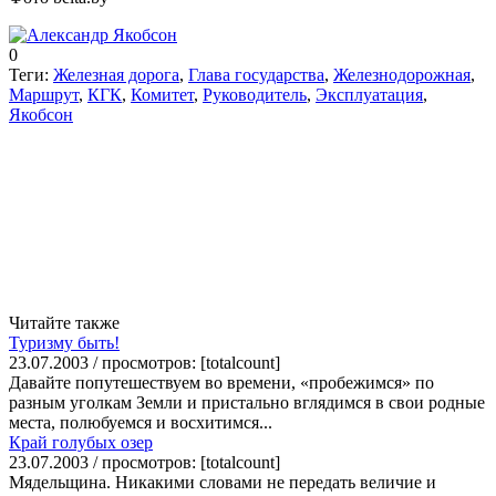
0
Теги:
Железная дорога
,
Глава государства
,
Железнодорожная
,
Маршрут
,
КГК
,
Комитет
,
Руководитель
,
Эксплуатация
,
Якобсон
Читайте также
Туризму быть!
23.07.2003 / просмотров: [totalcount]
Давайте попутешествуем во времени, «пробежимся» по
разным уголкам Земли и пристально вглядимся в свои родные
места, полюбуемся и восхитимся...
Край голубых озер
23.07.2003 / просмотров: [totalcount]
Мядельщина. Никакими словами не передать величие и