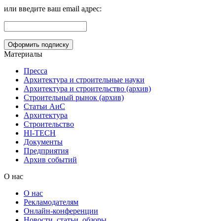
или введите ваш email адрес:
Материалы
Пресса
Архитектура и строительные науки
Архитектура и строительство (архив)
Строительный рынок (архив)
Статьи АиС
Архитектура
Строительство
HI-TECH
Документы
Предприятия
Архив событий
О нас
О нас
Рекламодателям
Онлайн-конференции
Новости, статьи, обзоры