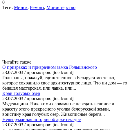
0
Теги:
Минск
,
Ремонт
,
Министерство
Читайте также
О призраках и призрачном замка Гольшанского
23.07.2003 / просмотров: [totalcount]
Гольшаны, пожалуй, единственное в Беларуси местечко,
которое сохранило свое архитектурное лицо. Что ни дом — то
бывшая мастерская, или лавка, или...
Край голубых озер
23.07.2003 / просмотров: [totalcount]
Мядельщина. Никакими словами не передать величие и
красоту этого прекрасного уголка белорусской земли,
воистину края голубых озер. Живописные берега...
Невыдуманная история об архитектуре
23.07.2003 / просмотров: [totalcount]
«... высшее мастерство эзотерики в архитектуре, когда