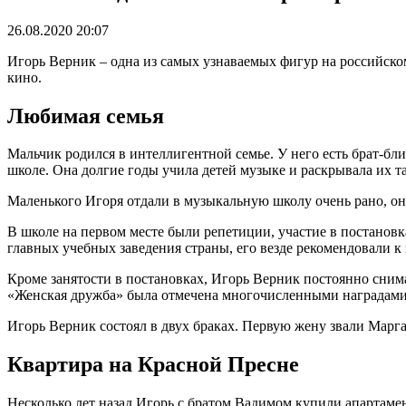
26.08.2020 20:07
Игорь Верник – одна из самых узнаваемых фигур на российск
кино.
Любимая семья
Мальчик родился в интеллигентной семье. У него есть брат-бл
школе. Она долгие годы учила детей музыке и раскрывала их т
Маленького Игоря отдали в музыкальную школу очень рано, он
В школе на первом месте были репетиции, участие в постановк
главных учебных заведения страны, его везде рекомендовали к
Кроме занятости в постановках, Игорь Верник постоянно сним
«Женская дружба» была отмечена многочисленными наградами. 
Игорь Верник состоял в двух браках. Первую жену звали Марга
Квартира на Красной Пресне
Несколько лет назад Игорь с братом Вадимом купили апартамент