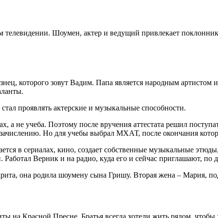
ом телевидении. Шоумен, актер и ведущий привлекает поклонни
изнец, которого зовут Вадим. Папа является народным артистом 
аланты.
 стал проявлять актерские и музыкальные способности.
ах, а не учеба. Поэтому после вручения аттестата решил поступ
 зачислению. Но для учебы выбрал МХАТ, после окончания которо
ается в сериалах, кино, создает собственные музыкальные этюд
Работал Верник и на радио, куда его и сейчас приглашают, по 
рита, она родила шоумену сына Гришу. Вторая жена – Мария, под
ы на Красной Пресне. Братья всегда хотели жить рядом, чтобы х