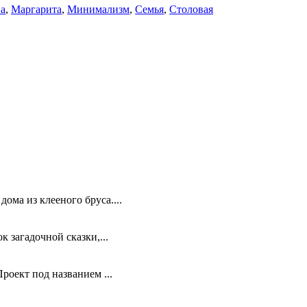
а
,
Маргарита
,
Минимализм
,
Семья
,
Столовая
ома из клееного бруса....
 загадочной сказки,...
роект под названием ...