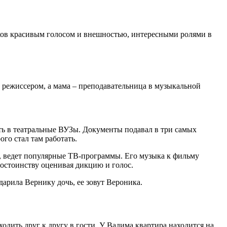
ков красивым голосом и внешностью, интересными ролями в
и режиссером, а мама – преподавательница в музыкальной
ать в театральные ВУЗы. Документы подавал в три самых
го стал там работать.
ы, ведет популярные ТВ-программы. Его музыка к фильму
достоинству оценивая дикцию и голос.
арила Вернику дочь, ее зовут Вероника.
одить друг к другу в гости. У Вадима квартира находится на