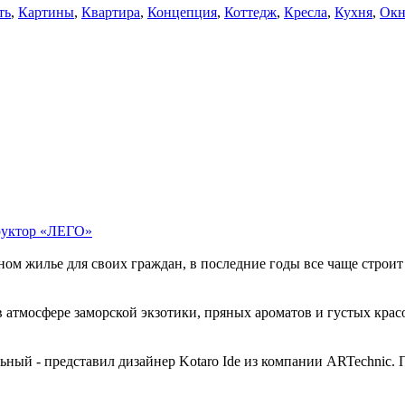
ть
,
Картины
,
Квартира
,
Концепция
,
Коттедж
,
Кресла
,
Кухня
,
Окн
труктор «ЛЕГО»
м жилье для своих граждан, в последние годы все чаще строит д
атмосфере заморской экзотики, пряных ароматов и густых красок
ный - представил дизайнер Kotaro Ide из компании ARTechnic. П