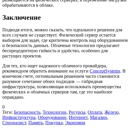
обрабатываются в облаке.
Заключение
Подводя итоги, можно сказать, что идеального решения для
всех случаев не существует. Физический сервер остается
выбором для задач, где критичны контроль над оборудованием
и безопасность данных. Облачные технологии предлагают
беспрецедентную гибкость и удобство, особенно для
растущих проектов.
Для тех, кто ищет надежного облачного провайдера,
рекомендуем обратить внимание на услуги
ConceptSystems
. В
конечном счете, оптимальным решением часто становится
разумное сочетание обоих подходов — гибридная
инфраструктура, позволяющая использовать преимущества
физических и облачных серверов там, где это наиболее
оправдано.
0
Теги:
Безопасность
,
Технологии
,
Ресурсы
,
Оплата
,
Железо
,
Инфраструктура
,
Оборудование
,
Интернет
,
Магазин
,
Специалист
,
Память
,
Покупка
,
Экономия