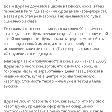
Вот и Шура не доучился в школе в Новосибирске, затем
переехал в Ригу, где закончил курсы дизайнера-флориста,
а затем работал аниматором. Так начинался его путь к
сценической славе.
Пик славы этого певца пришелся на конец 90-х – именно в
эти годы песни Шуры звучали везде. А что стало причиной
такой популярности Шуры - сказать трудно, может быть
его неординарный имидж, а может и своеобразное
исполнение таких хитов, как «Ты не верь слезам» или
«Отшумели летние дожди».
Благодаря такой популярности в конце 90 – начале 2000 у
Шуры было много концертов, что означало хорошие
гонорары. Часть из заработанных денег певец вложил в
недвижимость, купив в центре Москвы прекрасную
квартиру. Стоимость такого жилья уже в те годы была
высокой.
Шура не любит говорить о том, как вышло, что эту свою
квартиру ему пришлось оформить на совершенно
постороннего человека. Почему так произошло, и какие