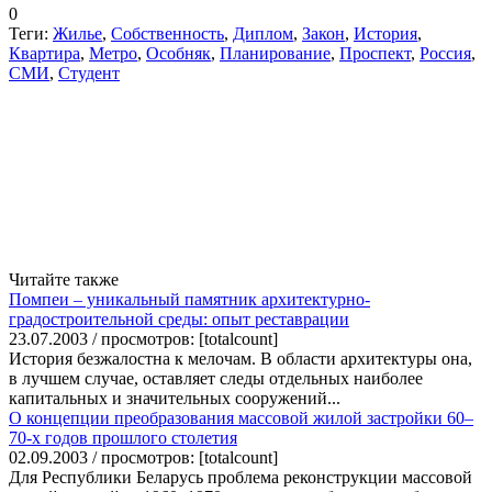
0
Теги:
Жилье
,
Собственность
,
Диплом
,
Закон
,
История
,
Квартира
,
Метро
,
Особняк
,
Планирование
,
Проспект
,
Россия
,
СМИ
,
Студент
Читайте также
Помпеи – уникальный памятник архитектурно-
градостроительной среды: опыт реставрации
23.07.2003 / просмотров: [totalcount]
История безжалостна к мелочам. В области архитектуры она,
в лучшем случае, оставляет следы отдельных наиболее
капитальных и значительных сооружений...
О концепции преобразования массовой жилой застройки 60–
70-х годов прошлого столетия
02.09.2003 / просмотров: [totalcount]
Для Республики Беларусь проблема реконструкции массовой