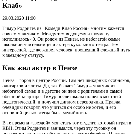
Клаб»
29.03.2020 11:00
Тимур Родригез из «Комеди Клаб Россия» многим кажется
совсем мальчиком. Между тем ведущему и шоумену
исполнилось 40. Он родом из Пензы, из небогатой семьи
школьной учительницы и актера кукольного театра. Тем
интересней, где же живет человек, прошедший сложный путь
к звездному статусу.
Как жил актер в Пензе
Пенза – город в центре России. Там нет шикарных особняков,
олигархов и элиты. Да, так бывает Тимур – мальчик из
небогатой семьи и в детстве он жил с родителями в самой
обычной квартире. Тимур после школы пошел в местный
педагогический, и получил диплом переводчика. Правда,
очевидцы говорят, что учиться он особо не хотел, и его
основной целью всегда была медийность.
В те времена «звездой» мог стать тот студент, который играл в
КВН. Этим Родригез и занимался, через эту тусовку он
познакомился тогда с обычным студентом филфака Павлом