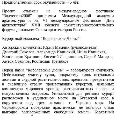
Предполагаемый срок окупаемости – 5 лет.
Проект отмечен на международном фестивале
“Зодчество2006” дипломом Международной академии
архитектуры и на VI международном фестивале “Дни
архитектуры” XVII южного архитектурностроительного
форума дипломом Союза архитекторов России.
Курортный комплекс “Королевские Дюны”
Авторский коллектив: Юрий Мамлин (руководитель),
Дмитрий Соколов, Александр Ивинский, Инна Ивинская,
Константин Кратович, Евгений Лавринович, Сергей Матарас,
Антон Соколов, Ростислав Третьяков
Перед вами “Королевские дюны” – город­-курорт будущего.
Небольшому участку суши, покрытому лишь песчаными
дюнами и скудной растительностью, предстоит превратиться
в сказочную страну процветающих курортов, лечебных
комплексов мирового уровня, экстравагантных парков и
искусственных островов. Уникальный для региона курорт
расположен в уединенном месте на Бугазской косе в
окружении вод трех лиманов и Черного моря. На
Черноморском побережье практически не осталось столь
выгодно расположенных свободных земель. Бархатный