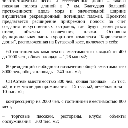
золотисто­желтый песок и естественные дюны – такова
пляжная полоса длиной в 7 км. Благодаря большой
протяженности вдоль моря и значительной ширине
внушителен рекреационный потенциал пляжей. Проектом
предлагается расширение прибрежной полосы за счет
создания искусственных островов, где будут размещаться
отели, объекты развлечения, пляжи. Основная
функциональная часть курортного комплекса “Королевские
дюны”, расположенная на Бугазской косе, включает в себя:
– 60 гостиничных комплексов вместимостью каждый от 400
до 1000 чел., общая площадь – 1,26 млн м2;
– 80 резиденций свободного назначения общей вместимостью
8000 чел., общая площадь – 240 тыс. м2;
– СПАотель вместимостью 800 чел., общая площадь – 25 тыс.
м2, в том числе для проживания – 15 тыс. м2, лечебная зона –
10 тыс. м2;
– конгрессцентр на 2000 чел. с гостиницей вместимостью 800
мест;
– торговые пассажи, рестораны, клубы, объекты
обслуживания – 300 тыс. м2;