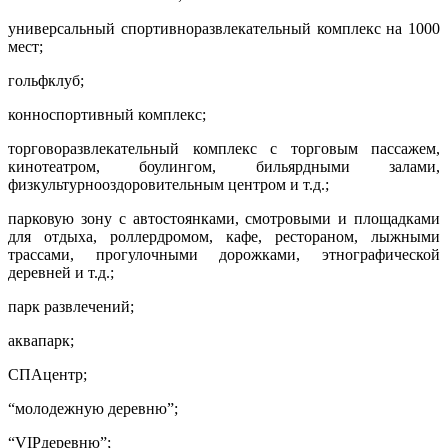
универсальный спортивно­развлекательный комплекс на 1000
мест;
гольф­клуб;
конно­спортивный комплекс;
торгово­развлекательный комплекс с торговым пассажем,
кинотеатром, боу­лингом, бильярдными залами,
физкультурнооздоровительным центром и т.д.;
парковую зону с автостоянками, смотровыми и площадками
для отдыха, роллердромом, кафе, рестораном, лыжными
трассами, прогулочными дорожками, этнографической
деревней и т.д.;
парк развлечений;
аквапарк;
СПАцентр;
“молодежную деревню”;
“VIPдеревню”;