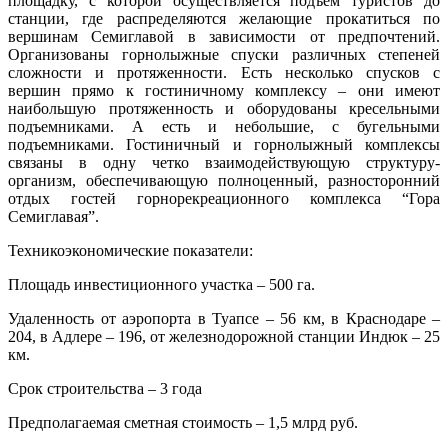
площадку, с которой осуществляется подъем туристов до
станции, где распределяются желающие прокатиться по
вершинам Семиглавой в зависимости от предпочтений.
Организованы горнолыжные спуски различных степеней
сложности и протяженности. Есть несколько спусков с
вершин прямо к гостиничному комплексу – они имеют
наибольшую протяженность и оборудованы кресельными
подъемниками. А есть и небольшие, с бугельными
подъемниками. Гостиничный и
горнолыжный комплексы
связаны в одну четко взаимодействующую структуру­
организм, обеспечивающую полноценный, разносторонний
отдых гостей горно­рекреационного комплекса “Гора
Семиглавая”.
Техникоэкономические показатели:
Площадь инвестиционного участка – 500 га.
Удаленность от аэропорта в Туапсе – 56 км, в Краснодаре –
204, в Адлере – 196, от железнодорожной станции Индюк – 25
км.
Срок строительства – 3 года
Предполагаемая сметная стоимость – 1,5 млрд руб.