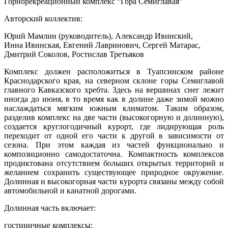
Горнорекреационный комплекс “Гора Семиглавая”
Авторский коллектив:
Юрий Мамлин (руководитель), Александр Ивинский,
Инна Ивинская, Евгений Лавринович, Сергей Матарас,
Дмитрий Соколов, Ростислав Третьяков
Комплекс должен расположиться в Туапсинском районе
Краснодарского края, на северном склоне горы Семиглавой
главного Кавказского хребта. Здесь на вершинах снег лежит
иногда до июня, в то время как в долине даже зимой можно
наслаждаться мягким южным климатом. Таким образом,
разделив комплекс на две части (высокогорную и долинную),
создается круглогодичный курорт, где лидирующая роль
переходит от одной его части к другой в зависимости от
сезона. При этом каждая из частей функционально и
композиционно самодостаточна. Компактность комплексов
продиктована отсутствием больших открытых территорий и
желанием сохранить существующее природное окружение.
Долинная и высокогорная части курорта связаны между собой
автомобильной и канатной дорогами.
Долинная часть включает:
гостиничные комплексы;