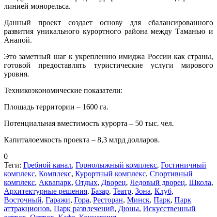
линией монорельса.
Данный проект создает основу для сбалансированного
развития уникального курортного района между Таманью и
Анапой.
Это заметный шаг к укреплению имиджа России как страны,
готовой предоставлять туристические услуги мирового
уровня.
Техникоэкономические показатели:
Площадь территории – 1600 га.
Потенциальная вместимость курорта – 50 тыс. чел.
Капиталоемкость проекта – 8,3 млрд долларов.
0
Теги:
Гребной канал
,
Горнолыжный комплекс
,
Гостиничный
комплекс
,
Комплекс
,
Курортный комплекс
,
Спортивный
комплекс
,
Аквапарк
,
Отдых
,
Дворец
,
Ледовый дворец
,
Школа
,
Архитектурные решения
,
Базар
,
Театр
,
Зона
,
Клуб
,
Восточный
,
Гаражи
,
Гора
,
Ресторан
,
Минск
,
Парк
,
Парк
аттракционов
,
Парк развлечений
,
Дюны
,
Искусственный