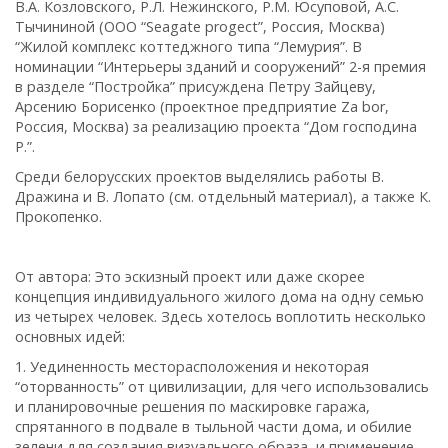
В.А. Козловского, Р.Л. Нежинского, Р.М. Юсуповой, А.С.
Тычининой (ООО “Seagate progect”, Россия, Москва)
“Жилой комплекс коттеджного типа “Лемурия”. В
номинации “Интерьеры зданий и сооружений” 2-я премия
в разделе “Постройка” присуждена Петру Зайцеву,
Арсению Борисенко (проектное предприятие Za bor,
Россия, Москва) за
реализацию проекта “Дом господина
Р.”.
Среди белорусских проектов выделялись работы В.
Дражина и В. Лопато (см. отдельный материал), а также К.
Прокопенко.
От автора:
Это эскизный проект или даже скорее
концепция индивидуального жилого дома на одну семью
из четырех человек. Здесь хотелось воплотить несколько
основных идей:
1. Уединенность месторасположения и некоторая
“оторванность” от цивилизации, для чего использовались
и планировочные решения по маскировке гаража,
спрятанного в подвале в тыльной части дома, и обилие
зелени для создания визуального образа, и применение