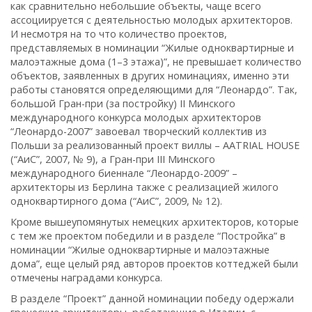
как сравнительно небольшие объекты, чаще всего
ассоциируется с деятельностью молодых архитекторов.
И несмотря на то что количество проектов,
представляемых в номинации “Жилые одноквартирные и
малоэтажные дома (1–3 этажа)”, не превышает количество
объектов, заявленных в других номинациях, именно эти
работы становятся определяющими для “Леонардо”. Так,
большой Гран-при (за постройку) II Минского
международного конкурса молодых архитекторов
“Леонардо-2007” завоевал творческий коллектив из
Польши за реализованный проект виллы – AATRIAL HOUSE
(“АиС”, 2007, № 9), а Гран-при III Минского
международного биеннале “Леонардо-2009” –
архитекторы из Берлина также с реализацией жилого
одноквартирного дома (“АиС”, 2009, № 12).
Кроме вышеупомянутых немецких архитекторов, которые
с тем же проектом победили и в разделе “Постройка” в
номинации “Жилые одноквартирные и малоэтажные
дома”, еще целый ряд авторов проектов коттеджей были
отмечены наградами конкурса.
В разделе “Проект” данной номинации победу одержали