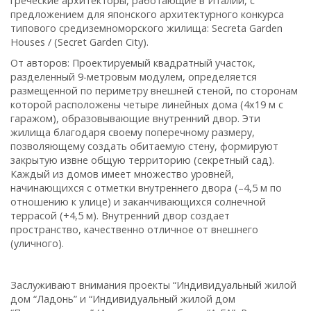
греческие архитекторы, работающие в Италии, с
предложением для японского архитектурного конкурса
типового средиземноморского жилища: Secreta Garden
Houses / (Secret Garden City).
От авторов:
Проектируемый квадратный участок,
разделенный 9-метровым модулем, определяется
размещенной по периметру внешней стеной, по сторонам
которой расположены четыре линейных дома (4х19 м с
гаражом), образовывающие внутренний двор. Эти
жилища благодаря своему поперечному размеру,
позволяющему создать обитаемую стену, формируют
закрытую извне общую территорию (секретный сад).
Каждый из домов имеет множество уровней,
начинающихся с отметки внутреннего двора (–4,5 м по
отношению к улице) и заканчивающихся солнечной
террасой (+4,5 м). Внутренний двор создает
пространство, качественно отличное от внешнего
(уличного).
Заслуживают внимания проекты “Индивидуальный жилой
дом “Ладонь” и “Индивидуальный жилой дом