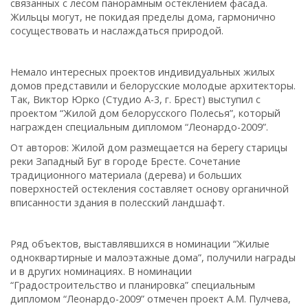
связанных с лесом панорамным остеклением фасада.
Жильцы могут, не покидая пределы дома, гармонично
сосуществовать и наслаждаться природой.
Немало интересных проектов индивидуальных жилых
домов представили и белорусские молодые архитекторы.
Так, Виктор Юрко (Студио А-3, г. Брест) выступил с
проектом “Жилой дом белорусского Полесья”, который
награжден специальным дипломом “Леонардо-2009”.
От авторов: Жилой дом размещается на берегу старицы
реки Западный Буг в городе Бресте. Сочетание
традиционного материала (дерева) и больших
поверхностей остекления составляет основу органичной
вписанности здания в полесский ландшафт.
Ряд объектов, выставлявшихся в номинации “Жилые
одноквартирные и малоэтажные дома”, получили награды
и в других номинациях. В номинации
“Градостроительство и планировка” специальным
дипломом “Леонардо-2009” отмечен проект А.М. Пулчева,