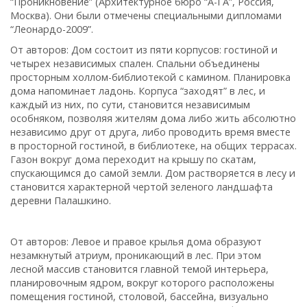
“Проникновение” (Архитектурное бюро “А-ГА”, Россия,
Москва). Они были отмечены специальными дипломами
“Леонардо-2009”.
От авторов:
Дом состоит из пяти корпусов: гостиной и
четырех независимых спален. Спальни объединены
просторным холлом-библиотекой с камином. Планировка
дома напоминает ладонь. Корпуса “заходят” в лес, и
каждый из них, по сути, становится независимым
особняком, позволяя жителям дома либо жить абсолютно
независимо друг от друга, либо
проводить время вместе
в просторной гостиной, в библиотеке, на общих террасах.
Газон вокруг дома переходит на крышу по скатам,
спускающимся до самой земли. Дом растворяется в лесу и
становится характерной чертой зеленого ландшафта
деревни Палашкино.
От авторов:
Левое и правое крылья дома образуют
незамкнутый атриум, проникающий в лес. При этом
лесной массив становится главной темой интерьера,
планировочным ядром, вокруг которого расположены
помещения гостиной, столовой, бассейна, визуально