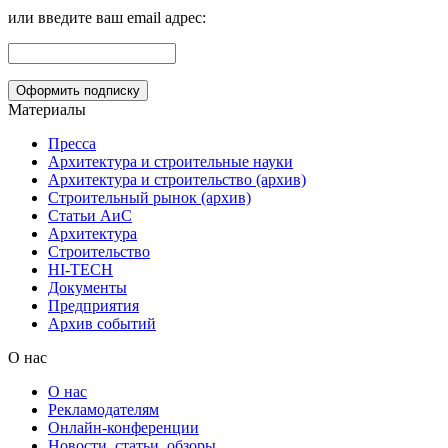
или введите ваш email адрес:
Материалы
Пресса
Архитектура и строительные науки
Архитектура и строительство (архив)
Строительный рынок (архив)
Статьи АиС
Архитектура
Строительство
HI-TECH
Документы
Предприятия
Архив событий
О нас
О нас
Рекламодателям
Онлайн-конференции
Новости, статьи, обзоры