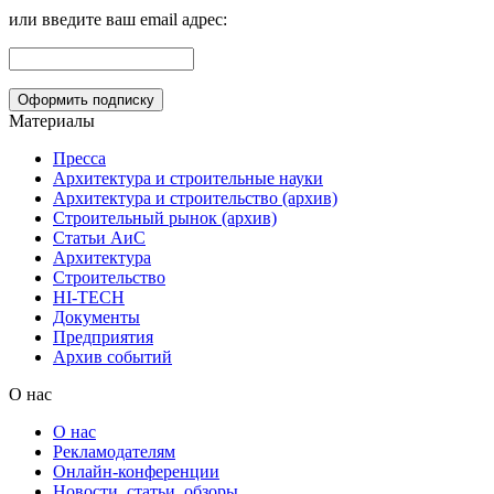
или введите ваш email адрес:
Материалы
Пресса
Архитектура и строительные науки
Архитектура и строительство (архив)
Строительный рынок (архив)
Статьи АиС
Архитектура
Строительство
HI-TECH
Документы
Предприятия
Архив событий
О нас
О нас
Рекламодателям
Онлайн-конференции
Новости, статьи, обзоры