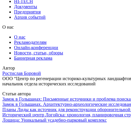
HI-TECH
Документы
Предприятия
Архив событий
О нас
О нас
Рекламодателям
Онлайн-конференции
Новости, статьи, обзоры
Баннерная реклама
Автор
Ростислав Боровой
ООО “Центр по регенерации историко-культурных ландшафтов
начальник отдела исторических исследований
Статьи автора
Замок в Гольшанах: Письменные источники и проблема поиска
Замок в Гольшанах. Архитектурно-археологические исследова
Планы Лиды как источник для реконструкции оборонительно
Исторический центр Логойска: хронология, планировочная ст
Лошица: Уникальный усадебно-парковый комплекс