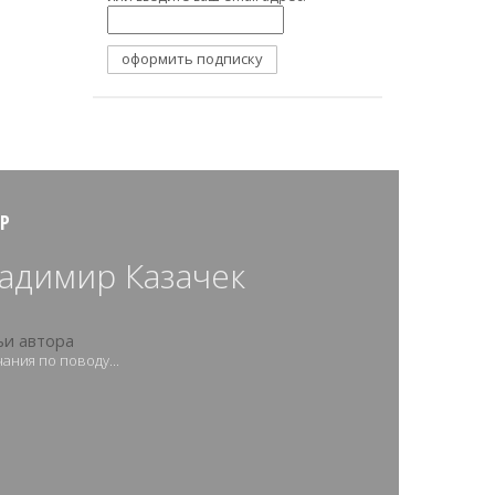
Р
адимир Казачек
ьи автора
ания по поводу...