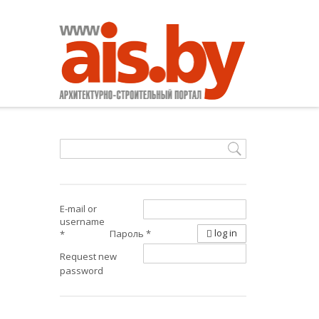
E-mail or
username
log in
Пароль
*
*
Request new
password