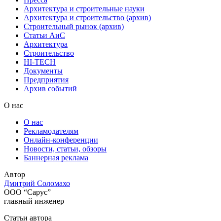
Архитектура и строительные науки
Архитектура и строительство (архив)
Строительный рынок (архив)
Статьи АиС
Архитектура
Строительство
HI-TECH
Документы
Предприятия
Архив событий
О нас
О нас
Рекламодателям
Онлайн-конференции
Новости, статьи, обзоры
Баннерная реклама
Автор
Дмитрий Соломахо
ООО “Сарус”
главный инженер
Статьи автора