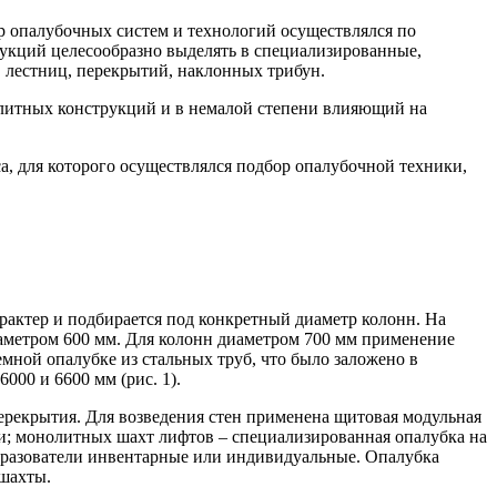
ор опалубочных систем и технологий осуществлялся по
рукций целесообразно выделять в специализированные,
 лестниц, перекрытий, наклонных трибун.
литных конструкций и в немалой степени влияющий на
, для которого осуществлялся подбор опалубочной техники,
арактер и подбирается под конкретный диаметр колонн. На
иаметром 600 мм. Для колонн диаметром 700 мм применение
мной опалубке из стальных труб, что было заложено в
000 и 6600 мм (рис. 1).
ерекрытия. Для возведения стен применена щитовая модульная
и; монолитных шахт лифтов – специализированная опалубка на
бразователи инвентарные или индивидуальные. Опалубка
 шахты.