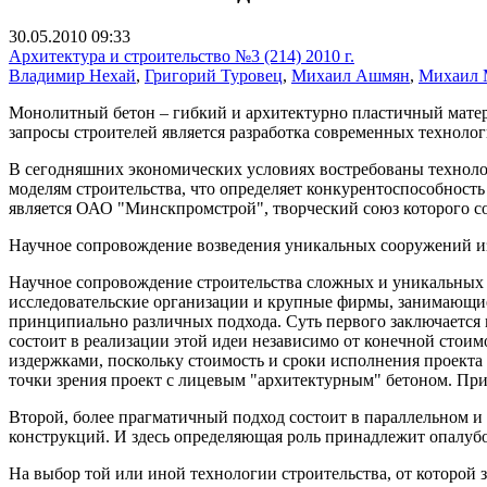
30.05.2010 09:33
Архитектура и строительство №3 (214) 2010 г.
Владимир Нехай
,
Григорий Туровец
,
Михаил Ашмян
,
Михаил 
Монолитный бетон – гибкий и архитектурно пластичный матери
запросы строителей является разработка современных техноло
В сегодняшних экономических условиях востребованы техноло
моделям строительства, что определяет конкурентоспособнос
является ОАО "Минскпромстрой", творческий союз которого со
Научное сопровождение возведения уникальных сооружений и
Научное сопровождение строительства сложных и уникальных о
исследовательские организации и крупные фирмы, занимающие
принципиально различных подхода. Суть первого заключается в
состоит в реализации этой идеи независимо от конечной стои
издержками, поскольку стоимость и сроки исполнения проекта у
точки зрения проект с лицевым "архитектурным" бетоном. При
Второй, более прагматичный подход состоит в параллельном 
конструкций. И здесь определяющая роль принадлежит опалуб
На выбор той или иной технологии строительства, от которой 