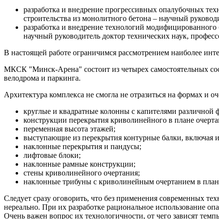
разработка и внедрение прогрессивных опалубочных тех
строительства из монолитного бетона – научный руковод
разработка и внедрение технологий модифицированного б
научный руководитель доктор технических наук, професс
В настоящей работе ограничимся рассмотрением наиболее ин
МКСК "Минск-Арена" состоит из четырех самостоятельных соо
велодрома и паркинга.
Архитектура комплекса не смогла не отразиться на формах и 
круглые и квадратные колонны с капителями различной ф
конструкции перекрытия криволинейного в плане очерта
переменная высота этажей;
выступающие из перекрытия контурные балки, включая и
наклонные перекрытия и пандусы;
лифтовые блоки;
наклонные рамные конструкции;
стены криволинейного очертания;
наклонные трибуны с криволинейным очертанием в плане 
Следует сразу оговорить, что без применения современных те
нереально. При их разработке рациональное использование оп
Очень важен вопрос их технологичности, от чего зависят темп