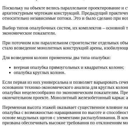
Поскольку на объекте велись параллельное проектирование и с
архитектурным чертежам конструкций. Предыдущий
практиче
относительно независимые потоки. Это и было сделано при во
Выбор типов опалубочных систем, их комплектов – основной 
экономические показатели.
При поточном или параллельном строительстве отдельных объе
стало возведение монолитных конструкций арены, изобилую
Для возведения колонн применены два типа опалубки:
веерная опалубка прямоугольных и квадратных колонн;
опалубка круглых колонн.
Если первая из них универсальна и позволяет варьировать сеч
основании технико-экономического анализа для круглых колон
опалубки нецелесообразно по экономическим показателям. Пре
окончательном проекте. Монолитный железобетонный каркас аре
Переменная высота этажей оказывает существенное влияние на
опалубка с возможностью наращивания по высоте и способнос
основе модульных щитов с элементами распалубливания. В к
призвана обеспечивать высокие требования по отклонениям м