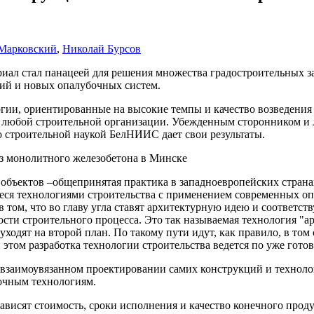
Марковский
,
Николай Бурсов
ал стал панацеей для решения множества градостроительных за
гий и новых опалубочных систем.
гии, ориентированные на высокие темпы и качество возведения
ть любой строительной организации. Убежденным сторонником и
 строительной наукой БелНИИС дает свои результаты.
з монолитного железобетона в Минске
бъектов –общепринятая практика в западноевропейских странах
ся технологиями строительства с применением современных опа
 том, что во главу угла ставят архитектурную идею и соответст
мости строительного процесса. Это так называемая технология 
ходят на второй план. По такому пути идут, как правило, в том
 этом разработка технологии строительства ведется по уже гото
и взаимоувязанном проектировании самих конструкций и технол
очным технологиям.
зависят стоимость, сроки исполнения и качество конечного прод