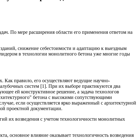
дач. По мере расширения области его применения ответом на
 зданий, снижение себестоимости и адаптацию к выездным
 лидером в технологии монолитного бетона уже многие годы
. Как правило, его осуществляют ведущие научно-
лубочных систем [1]. При их выборе практикуются два
вующее ей конструктивное решение, а задача технологов
"архитектурного" бетона с высокими сопутствующими
 случае, если осуществляется ярко выраженный с архитектурной
вой проектной документации.
огий их возведения с учетом технологичности монолитных
укта, основное влияние оказывает технологичность возведения