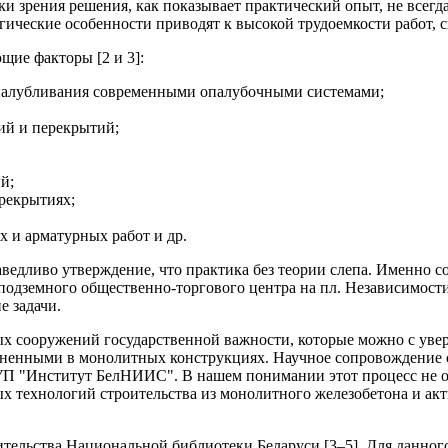
 зрения решения, как показывает практический опыт, не всегд
гические особенности приводят к высокой трудоемкости работ,
ие факторы [2 и 3]:
палубливания современными опалубочными системами;
ий и перекрытий;
й;
рекрытиях;
 и арматурных работ и др.
раведливо утверждение, что практика без теории слепа. Именно 
дземного общественно-торгового центра на пл. Независимости 
е задачи.
нных сооружений государственной важности, которые можно с ув
енными в монолитных конструкциях. Научное сопровождение 
РУП "Институт БелНИИС". В нашем понимании этот процесс не о
овых технологий строительства из монолитного железобетона и 
тельства Национальной библиотеки Беларуси [3–5]. Для данного