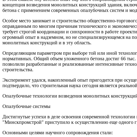
концепция возведения монолитных конструкций здания, включ
бетона с применением современных опалубочных систем и мод
Особое место занимает и строительство общественно-торгово
оправданным по многим причинам технического и экономическо
требует строгой координации и синхронности в работе проек
огромный опыт в надземном, но не специализирующемся на под
монолитных конструкций и в эту область.
Определяющим параметром при выборе той или иной технологии
нормативных. Общий объем уложенного бетона достиг 66 тыс. 
позволили разработанные и реализованные интенсивные техно
строительства.
Эксперимент удался, накопленный опыт пригодится при осущ
подтвердило, что строительная наука сегодня является реально
Опалубочные технологии возведения монолитных конструкци
Опалубочные системы
Достигнутые успехи в деле освоения современной технологи
"Минскпромстрой" приступило к осуществлению еще одного г
Основными целями научного сопровождения стали: