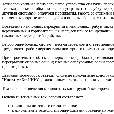
Технологический анализ вариантов устройства опалубки перек
телескопические стойки позволяют устраивать опалубку перекр
другими системами опалубки перекрытия. Работа со стойками вы
применять опорные леса опалубки и опорные башни, с которым
Возведение наклонных перекрытий и наклонных трибун также 
вертикальных и горизонтальных нагрузок при бетонировании. 
наклонных перекрытий трибуны.
Выбор опалубочных систем – весьма серьезное и ответственное
трудоемкость работ; перспективы повторного применения; нор
При строительстве объекта в первую очередь был задействов
перекрытий; опорные башни; клееные опалубочные балки собст
производства).
Дверные проемообразователи, сложные монолитные конструкц
"Институт БелНИИС", заложенным в технологических картах.
Технология возведения монолитных конструкций велодрома
Основу интенсивных технологий составляют:
принципы поточного строительства;
рациональные технологии опалубливания различных кон