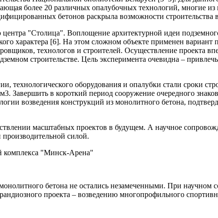
ающая более 20 различных опалубочных технологий, многие из 
ифицированных бетонов раскрыла возможности строительства в 
го центра "Столица". Воплощение архитектурной идеи подземно
го характера [6]. На этом сложном объекте применен вариант п
тировщиков, технологов и строителей. Осуществление проекта
земном строительстве. Цель эксперимента очевидна – привлечь
, технологического оборудования и опалубки стали сроки строи
м3. Завершить в короткий период сооружение очередного знаков
логии возведения конструкций из монолитного бетона, подтве
ествлении масштабных проектов в будущем. А научное сопрово
й производительной силой.
й комплекса "Минск-Арена"
и монолитного бетона не остались незамеченными. При научн
рандиозного проекта – возведению многопрофильного спортивн