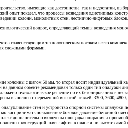
троительство, имеющие как достоинства, так и недостатки, выб
ский опыт показал, что процессы возведения однотипных конст
зведении колонн, монолитных стен, лестнично-лифтовых блоков,
технологический вопрос, определяющий темпы возведения моно
ктов главенствующим технологическим потоком всего комплекса
щих сложными формами.
ение колонны с шагом 50 мм, то вторая носит индивидуальный х
н на данном объекте рекомендован только один тип опалубки д
дложено технологическое решение по их бетонированию в несъе
ны выполнен с переменной высотой этажей: 3300, 3600, 4800, 6
 опалубливание стен и устройство опорной системы опалубки п
тью воспринимать повышенное боковое давление бетонной смес
омплект дополнительно включены площадка опирания и проемоо
онолитных конструкций шахт лифтов в плане и по высоте самой