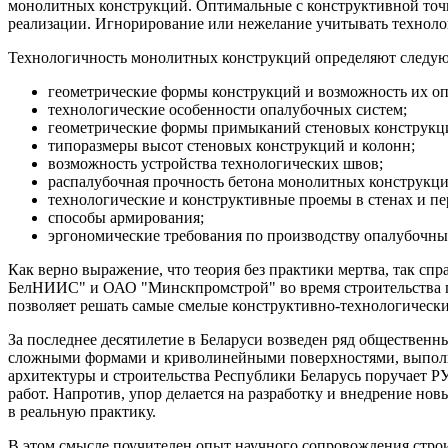
монолитных конструкций. Оптимальные с конструктивной точки
реализации. Игнорирование или нежелание учитывать техноло
Технологичность монолитных конструкций определяют следующ
геометрические формы конструкций и возможность их о
технологические особенности опалубочных систем;
геометрические формы примыканий стеновых конструкц
типоразмеры высот стеновых конструкций и колонн;
возможность устройства технологических швов;
распалубочная прочность бетона монолитных конструкци
технологические и конструктивные проемы в стенах и пе
способы армирования;
эргономические требования по производству опалубочных
Как верно выражение, что теория без практики мертва, так сп
БелНИИС" и ОАО "Минскпромстрой" во время строительства по
позволяет решать самые смелые конструктивно-технологически
За последнее десятилетие в Беларуси возведен ряд обществе
сложными формами и криволинейными поверхностями, выполн
архитектуры и строительства Республики Беларусь поручает 
работ. Напротив, упор делается на разработку и внедрение н
в реальную практику.
В этом смысле поучителен опыт научного сопровождения строи