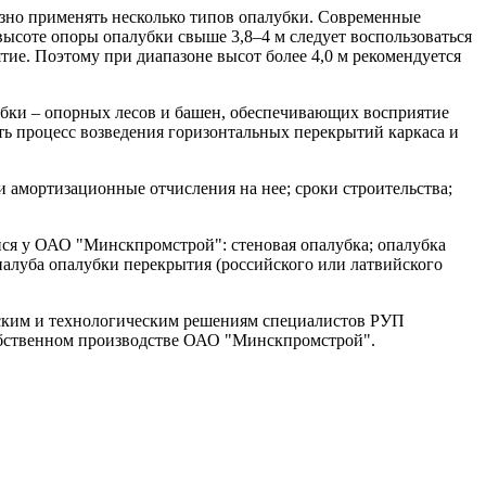
азно применять несколько типов опалубки. Современные
высоте опоры опалубки свыше 3,8–4 м следует воспользоваться
ятие. Поэтому при диапазоне высот более 4,0 м рекомендуется
бки – опорных лесов и башен, обеспечивающих восприятие
ть процесс возведения горизонтальных перекрытий каркаса и
 амортизационные отчисления на нее; сроки строительства;
йся у ОАО "Минскпромстрой": стеновая опалубка; опалубка
алуба опалубки перекрытия (российского или латвийского
ским и технологическим решениям специалистов РУП
обственном производстве ОАО "Минскпромстрой".