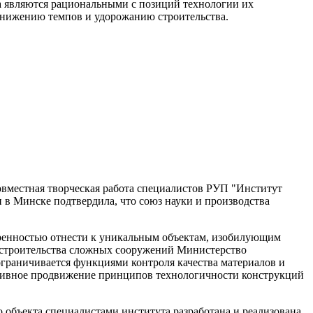
а являются рациональными с позиций технологии их
 снижению темпов и удорожанию строительства.
совместная творческая работа специалистов РУП "Институт
в Минске подтвердила, что союз науки и производства
еренностью отнести к уникальным объектам, изобилующим
строительства сложных сооружений Министерство
граничивается функциями контроля качества материалов и
активное продвижение принципов технологичности конструкций
 объекта специалистами института разработана и реализована