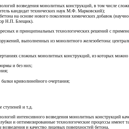
нологий возведения монолитных конструкций, в том числе слож
итель кандидат технических наук М.Ф. Марковский);
етона на основе нового поколения химических добавок (научно-
ор Н.П. Блещик).
тересных и принципиальных технологических решений с примен
ружений, выполненных из монолитного железобетона: центральн
очертаниях сложных монолитных конструкций, из которых можно
ормы и без них;
ния;
 балки криволинейного очертания;
ступеней и т.д.
хнологий интенсивного возведения монолитных конструкций кач
алубки и оптимизированные технологические процессы имеют так
ы возведения и качество лицевых поверхностей бетона.