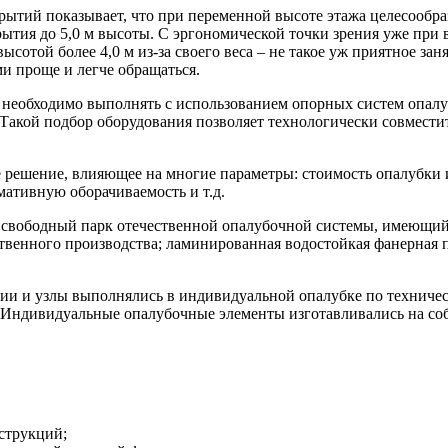
рытий показывает, что при переменной высоте этажа целесообр
ытия до 5,0 м высоты. С эргономической точки зрения уже при 
сотой более 4,0 м из-за своего веса – не такое уж приятное зан
и проще и легче обращаться.
необходимо выполнять с использованием опорных систем опалу
Такой подбор оборудования позволяет технологически совмести
 решение, влияющее на многие параметры: стоимость опалубки и
мативную оборачиваемость и т.д.
ан свободный парк отечественной опалубочной системы, имеющи
венного производства; ламинированная водостойкая фанерная п
ии и узлы выполнялись в индивидуальной опалубке по техниче
 Индивидуальные опалубочные элементы изготавливались на с
струкций;