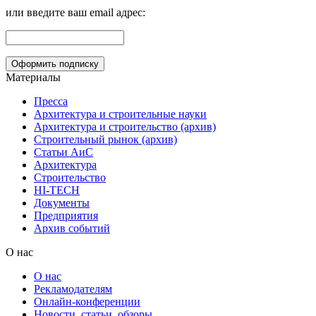
или введите ваш email адрес:
Материалы
Пресса
Архитектура и строительные науки
Архитектура и строительство (архив)
Строительный рынок (архив)
Статьи АиС
Архитектура
Строительство
HI-TECH
Документы
Предприятия
Архив событий
О нас
О нас
Рекламодателям
Онлайн-конференции
Новости, статьи, обзоры