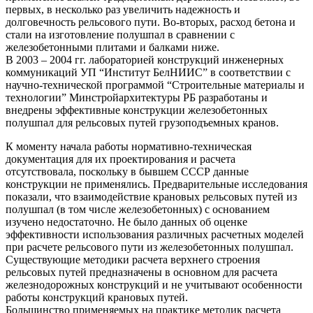
первых, в несколько раз увеличить надежность и
долговечность рельсового пути. Во-вторых, расход бетона и
стали на изготовление полушпал в сравнении с
железобетонными плитами и балками ниже.
В 2003 – 2004 гг. лабораторией конструкций инженерных
коммуникаций УП “Институт БелНИИС” в соответствии с
научно-технической программой “Строительные материалы и
технологии” Минстройархитектуры РБ разработаны и
внедрены эффективные конструкции железобетонных
полушпал для рельсовых путей грузоподъемных кранов.
К моменту начала работы нормативно-техническая
документация для их проектирования и расчета
отсутствовала, поскольку в бывшем СССР данные
конструкции не применялись. Предварительные исследования
показали, что взаимодействие крановых рельсовых путей из
полушпал (в том числе железобетонных) с основанием
изучено недостаточно. Не было данных об оценке
эффективности использования различных расчетных моделей
при расчете рельсового пути из железобетонных полушпал.
Существующие методики расчета верхнего строения
рельсовых путей предназначены в основном для расчета
железнодорожных конструкций и не учитывают особенности
работы конструкций крановых путей.
Большинство применяемых на практике методик расчета