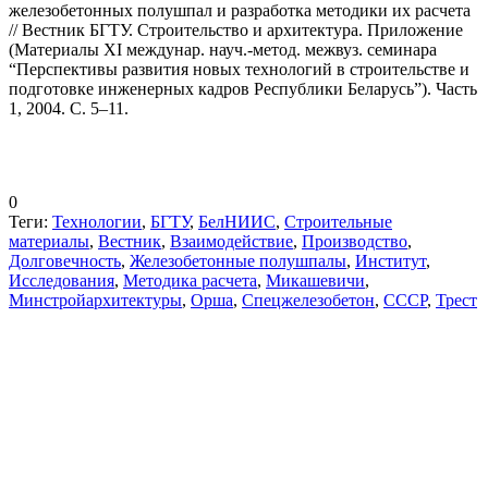
железобетонных полушпал и разработка методики их расчета
// Вестник БГТУ. Строительство и архитектура. Приложение
(Материалы XI междунар. науч.-метод. межвуз. семинара
“Перспективы развития новых технологий в строительстве и
подготовке инженерных кадров Республики Беларусь”). Часть
1, 2004. С. 5–11.
0
Теги:
Технологии
,
БГТУ
,
БелНИИС
,
Строительные
материалы
,
Вестник
,
Взаимодействие
,
Производство
,
Долговечность
,
Железобетонные полушпалы
,
Институт
,
Исследования
,
Методика расчета
,
Микашевичи
,
Минстройархитектуры
,
Орша
,
Спецжелезобетон
,
СССР
,
Трест