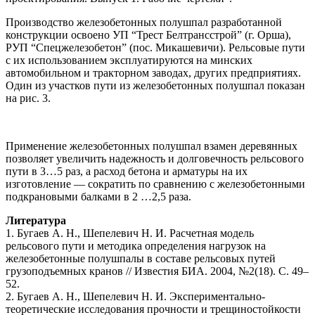
Производство железобетонных полушпал разработанной
конструкции освоено УП “Трест Белтрансстрой” (г. Орша),
РУП “Спецжелезобетон” (пос. Микашевичи). Рельсовые пути
c их использованием эксплуатируются на минских
автомобильном и тракторном заводах, других предприятиях.
Один из участков пути из железобетонных полушпал показан
на рис. 3.
Применение железобетонных полушпал взамен деревянных
позволяет увеличить надежность и долговечность рельсового
пути в 3…5 раз, а расход бетона и арматуры на их
изготовление — сократить по сравнению с железобетонными
подкрановыми балками в 2 …2,5 раза.
Литература
1. Бугаев А. Н., Шепелевич Н. И. Расчетная модель
рельсового пути и методика определения нагрузок на
железобетонные полушпалы в составе рельсовых путей
грузоподъемных кранов // Известия БИА. 2004, №2(18). С. 49–
52.
2. Бугаев А. Н., Шепелевич Н. И. Экспериментально-
теоретические исследования прочности и трещиностойкости