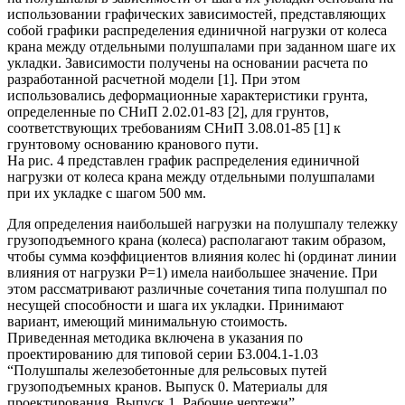
использовании графических зависимостей, представляющих
собой графики распределения единичной нагрузки от колеса
крана между отдельными полушпалами при заданном шаге их
укладки. Зависимости получены на основании расчета по
разработанной расчетной модели [1]. При этом
использовались деформационные характеристики грунта,
определенные по СНиП 2.02.01-83 [2], для грунтов,
соответствующих требованиям СНиП 3.08.01-85 [1] к
грунтовому основанию кранового пути.
На рис. 4 представлен график распределения единичной
нагрузки от колеса крана между отдельными полушпалами
при их укладке с шагом 500 мм.
Для определения наибольшей нагрузки на полушпалу тележку
грузоподъемного крана (колеса) располагают таким образом,
чтобы сумма коэффициентов влияния колес hi (ординат линии
влияния от нагрузки Р=1) имела наибольшее значение. При
этом рассматривают различные сочетания типа полушпал по
несущей способности и шага их укладки. Принимают
вариант, имеющий минимальную стоимость.
Приведенная методика включена в указания по
проектированию для типовой серии Б3.004.1-1.03
“Полушпалы железобетонные для рельсовых путей
грузоподъемных кранов. Выпуск 0. Материалы для
проектирования. Выпуск 1. Рабочие чертежи”.