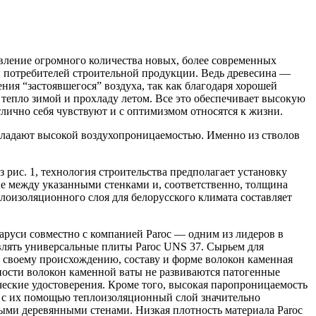
явление огромного количества новых, более современных
и потребителей строительной продукции. Ведь древесина —
ия “застоявшегося” воздуха, так как благодаря хорошей
тепло зимой и прохладу летом. Все это обеспечивает высокую
ично себя чувствуют и с оптимизмом относятся к жизни.
бладают высокой воздухопроницаемостью. Именно из стволов
рис. 1, технология строительства предполагает установку
е между указанными стенками и, соответственно, толщина
лоизоляционного слоя для белорусского климата составляет
аруси совместно с компанией Paroc — одним из лидеров в
авлять универсальные плиты Paroc UNS 37. Сырьем для
я своему происхождению, составу и форме волокон каменная
хности волокон каменной ваты не развиваются патогенные
еские удостоверения. Кроме того, высокая паропроницаемость
й с их помощью теплоизоляционный слой значительно
ыми деревянными стенами. Низкая плотность материала Paroc