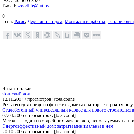
+375 29 509 08 00
E-mail:
woodlife@tut.by
0
Теги:
Paroc
,
Деревянный дом
,
Монтажные работы
,
Теплоизоляц
Читайте также
Финский дом
12.11.2004 / просмотров: [totalcount]
Речь сегодня пойдет о финских домиках, которые строятся не у
Сталебетонный универсальный каркас для нового строительст
07.03.2005 / просмотров: [totalcount]
Металл — один из старейших материалов, используемых на про
Энергоэффективный дом: затраты минимальны в нем
20.10.2005 / просмотров: [totalcount]