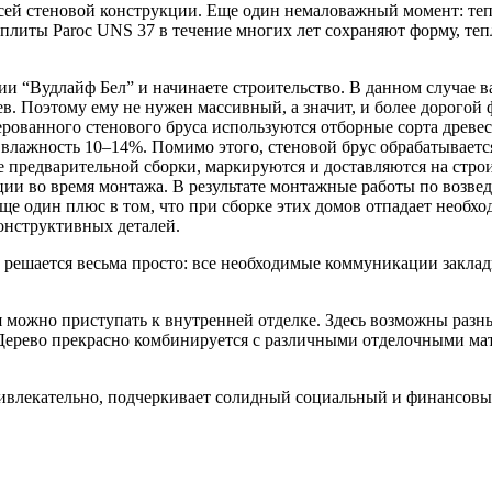
всей стеновой конструкции. Еще один немаловажный момент: те
 плиты Paroc UNS 37 в течение многих лет сохраняют форму, те
и “Вудлайф Бел” и начинаете строительство. В данном случае ва
в. Поэтому ему не нужен массивный, а значит, и более дорогой
зерованного стенового бруса используются отборные сорта древ
ет влажность 10–14%. Помимо этого, стеновой брус обрабатывае
ссе предварительной сборки, маркируются и доставляются на стр
ции во время монтажа. В результате монтажные работы по возв
ще один плюс в том, что при сборке этих домов отпадает необхо
онструктивных деталей.
 решается весьма просто: все необходимые коммуникации закла
я можно приступать к внутренней отделке. Здесь возможны разн
ерево прекрасно комбинируется с различными отделочными мат
ивлекательно, подчеркивает солидный социальный и финансовый 