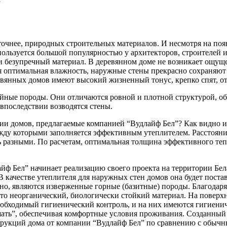
 точнее, природных строительных материалов. И несмотря на по
ользуется большой популярностью у архитекторов, строителей 
 безупречный материал. В деревянном доме не возникает ощущен
 оптимальная влажность, наружные стены прекрасно сохраняют 
янных домов имеют высокий жизненный тонус, крепко спят, отл
войные породы. Они отличаются ровной и плотной структурой, о
 впоследствии возводятся стены.
 домов, предлагаемые компанией “Вудлайф Бел”? Как видно из 
жду которыми заполняется эффективным утеплителем. Расстояни
ь разными. По расчетам, оптимальная толщина эффективного теп
йф Бел” начинает реализацию своего проекта на территории Бел
В качестве утеплителя для наружных стен домов она будет пост
тно, являются изверженные горные (базитные) породы. Благодар
е это неорганический, биологически стойкий материал. На повер
обходимый гигиенический контроль, и на них имеются гигиенич
шать”, обеспечивая комфортные условия проживания. Созданны
рукций дома от компании “Вудлайф Бел” по сравнению с обычн