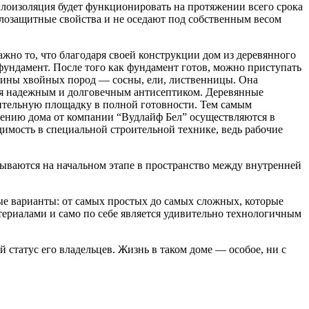
плоизоляция будет функционировать на протяжении всего срока
плозащитные свойства и не оседают под собственным весом
жно то, что благодаря своей конструкции дом из деревянного
 фундамент. После того как фундамент готов, можно приступать
есины хвойных пород — сосны, ели, лиственницы. Она
тся надежным и долговечным антисептиком. Деревянные
оительную площадку в полной готовности. Тем самым
едению дома от компании “Вудлайф Бел” осуществляются в
димость в специальной строительной технике, ведь рабочие
дываются на начальном этапе в пространство между внутренней
ые варианты: от самых простых до самых сложных, которые
ериалами и само по себе является удивительно технологичным
статус его владельцев. Жизнь в таком доме — особое, ни с