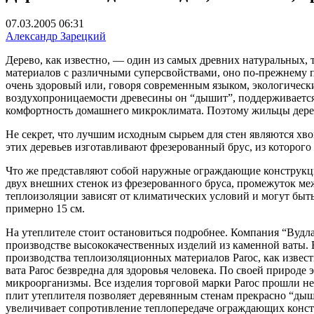
07.03.2005 06:31
Александр Зарецкий
Дерево, как известно, — один из самых древних натуральных,
материалов с различными суперсвойствами, оно по-прежнему п
очень здоровый или, говоря современным языком, экологически
воздухопроницаемости древесины он “дышит”, поддерживается
комфортность домашнего микроклимата. Поэтому жильцы дерев
Не секрет, что лучшим исходным сырьем для стен являются х
этих деревьев изготавливают фрезерованный брус, из которого
Что же представляют собой наружные ограждающие конструкции
двух внешних стенок из фрезерованного бруса, промежуток ме
теплоизоляции зависят от климатических условий и могут быт
примерно 15 см.
На утеплителе стоит остановиться подробнее. Компания “Вудла
производстве высококачественных изделий из каменной ваты. 
производства теплоизоляционных материалов Раrос, как извес
вата Раrос безвредна для здоровья человека. По своей природ
микроорганизмы. Все изделия торговой марки
Раrос прошли не
плит утеплителя позволяет деревянным стенам прекрасно “ды
увеличивает сопротивление теплопередаче ограждающих конст