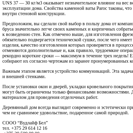
UNS 37 — 30 кг/м3 оказывает незначительное влияние на вес 
эксплуатации дома. Свойства каменной ваты Paroc таковы, что
внутри стеновой конструкции.
Предположим, вы сделали свой выбор в пользу дома от компани
бруса значительно легче своих каменных и кирпичных собратье
к возведению стен. Как отмечено выше, для изготовления фре
обязательно подвергается технической сушке, после чего име
изделия, качество изготовления которых проверяется в проце
отменяются дополнительные и, как правило, трудоемкие опера
рекордно короткие сроки — максимум в течение трех недель! Е
собирают их согласно чертежам из заранее пронумерованных к
Важным этапом является устройство коммуникаций. Эта задача
и внешней стенками.
После установки окон и дверей, укладки кровельного покрыти
могут быть ограничены только финансовыми возможностями. Д
материалом для проведения отделочных работ.
Деревянный дом всегда выглядит современно и эстетически пр
чем не сравнимое удовольствие, подаренное самой природой.
СООО “Вудлайф Бел”
тел. +375 29 614 12 16