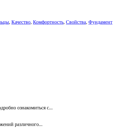
ьцы
,
Качество
,
Комфортность
,
Свойства
,
Фундамент
дробно ознакомиться с...
жений различного...