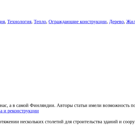
ия
,
Технология
,
Тепло
,
Ограждающие конструкции
,
Дерево
,
Жил
 нас, а в самой Финляндии. Авторы статьи имели возможность по
ва и реконструкции
тяжении нескольких столетий для строительства зданий и соору