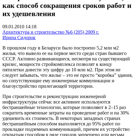
как способ сокращения сроков работ и
их удешевления
09.01.2010 14:18
Архитектура и строительство №6 (205) 2009 г.
Ирина Сидорок
В прошлом году в Беларуси было построено 5,2 млн м2
жилья, что вывело ее на первое место среди стран бывшего
СССР. Активно развивающиеся, несмотря на существующий
кризис, мощности стройкомплекса позволят к концу
пятилетки довести эту цифру до 10 млн м2. При этом не
следует забывать, что жилье – это не просто “коробка” здания,
но сопутствующие ему инженерные коммуникации и
благоустройство прилегающей территории.
При строительстве и реконструкции инженерной
инфраструктуры сейчас все активнее используются
бестраншейные технологии, которые позволяют в 2–15 раз
сократить временные затраты на проведение работ и на 30%
удешевить их стоимость. В некоторых западных странах
бестраншейным способом выполняется до 95% работ по
прокладке подземных коммуникаций, причем их устройство
открытым способом в ряде городов запрещено или весьма