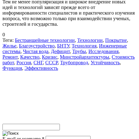
Тем не менее популяризация и широкое внедрение новых
идей и технологий зависят прежде всего от
информированности специалистов и практического изучения
вопроса, что возможно только при взаимодействии ученых,
строителей и государства.
0
Теги:
Бестраншейные технологии
,
Технологии
,
Покрытие
,
Жилье
,
Благоустройство
,
БНТУ
,
Технология
,
Инженерные
системы
,
Чистая вода
,
Дефицит
,
Трубы
,
Исследования
,
Ремонт
,
Качество
,
Кризис
,
Минстройархитектуры
,
Стоимость
работ
,
Россия
,
СНГ
,
СССР
,
Трубопровод
,
Устойчивость
,
Функция
,
Эффективность
E-mail or username
*