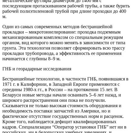
металлические футляры диаметром до 1400 мм с
последующим протаскиванием рабочей трубы, а также бурить
рабочей полиэтиленовой трубой при длине проходки до 400
м.
Один из самых современных методов бестраншейной
прокладки –
микротоннелирование:
проходка подземным
механизированным комплексом со специальным режущим
органом, вид которого можно менять в зависимости от типа
грунта. Эта технология позволяет сформировать всю трассу
прокладки трубопровода, а эффективность ее применения
начинается с глубины 8–9 м.
ГНБ и
георадарные исследования
Бестраншейные технологии, в частности ГНБ, появившаяся в
1971 г. в Калифорнии, в Западной Европе применяются с
середины 1980-х гг., в России – на протяжении 15 лет. В
Беларуси новые методы начали осваивать 5–6 лет назад, и
широкого распространения они пока не получили.
Сказывается не только высокая стоимость оборудования и
необходимость поставки запчастей из Америки, но и
фактическое отсутствие государственных норм и расценок.
Кроме того, наблюдается дефицит квалифицированных
кадров. Специализации “Оператор установки ГНБ” нет ни в
российских, ни в белорусских учебных заведениях, и