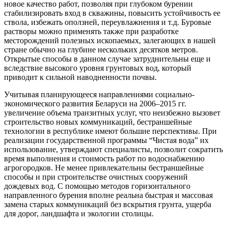
новое качество работ, позволяя при глубоком бурении
стабилизировать вход в скважины, повысить устойчивость ее
ствола, избежать оползней, переувлажнения и т.д. Буровые
растворы можно применять также при разработке
месторождений полезных ископаемых, залегающих в нашей
стране обычно на глубине нескольких десятков метров.
Открытые способы в данном случае затруднительны еще и
вследствие высокого уровня грунтовых вод, который
приводит к сильной наводненности почвы.
Учитывая планирующееся направлениями социально-
экономического развития Беларуси на 2006–2015 гг.
увеличение объема транзитных услуг, что неизбежно вызовет
строительство новых коммуникаций, бестраншейные
технологии в республике имеют большие перспективы. При
реализации государственной программы “Чистая вода” их
использование, утверждают специалисты, позволит сократить
время выполнения и стоимость работ по водоснабжению
агрогородков. Не менее привлекательны бестраншейные
способы и при строительстве очистных сооружений
дождевых вод. С помощью методов горизонтального
направленного бурения вполне реальна быстрая и массовая
замена старых коммуникаций без вскрытия грунта, ущерба
для дорог, ландшафта и экологии столицы.