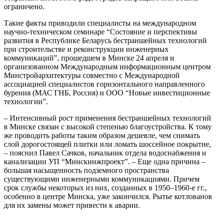
ограничено.
Такие факты приводили специалисты на международном
научно-техническом семинаре “Состояние и перспективы
развития в Республике Беларусь бестраншейных технологий
при строительстве и реконструкции инженерных
коммуникаций”, прошедшем в Минске 24 апреля и
организованном Международным информационным центром
Минстройархитектуры совместно с Международной
ассоциацией специалистов горизонтального направленного
бурения (МАС ГНБ, Россия) и ООО “Новые инвестиционные
технологии”.
– Интенсивный рост применения бестраншейных технологий
в Минске связан с высокой степенью благоустройства. К тому
же проводить работы таким образом дешевле, чем снимать
слой дорогостоящей плитки или ломать шоссейное покрытие,
– пояснил Павел Сачков, начальник отдела водоснабжения и
канализации УП “Минскинжпроект”. – Еще одна причина –
большая насыщенность подземного пространства
существующими инженерными коммуникациями. Причем
срок службы некоторых из них, созданных в 1950–1960-е гг.,
особенно в центре Минска, уже закончился. Рытье котлованов
для их замены может привести к аварии.