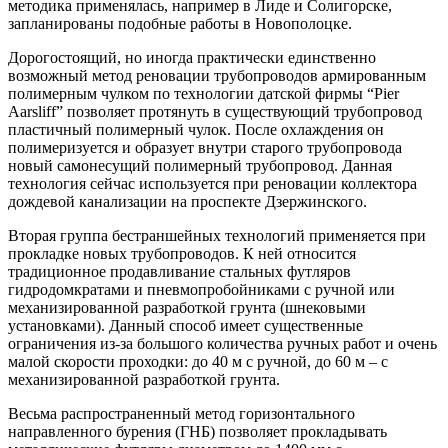
методика применялась, например в Лиде и Солигорске,
запланированы подобные работы в Новополоцке.
Дорогостоящий, но иногда практически единственно
возможный
метод реновации трубопроводов армированным
полимерным чулком
по технологии датской фирмы “Pier
Aarsliff” позволяет протянуть в существующий трубопровод
пластичный полимерный чулок. После охлаждения он
полимеризуется и образует внутри старого трубопровода
новый самонесущий полимерный трубопровод. Данная
технология сейчас используется при реновации коллектора
дождевой канализации на проспекте Дзержинского.
Вторая группа бестраншейных технологий применяется при
прокладке новых трубопроводов. К ней относится
традиционное
продавливание стальных футляров
гидродомкратами и пневмопробойниками с ручной или
механизированной разработкой грунта (шнековыми
установками). Данный способ имеет существенные
ограничения из-за большого количества ручных работ и очень
малой скорости проходки: до 40 м с ручной, до 60 м – с
механизированной разработкой грунта.
Весьма распространенный
метод горизонтального
направленного бурения (ГНБ)
позволяет прокладывать