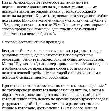
Павел Александрович также обратил внимание на
перенасыщение движения на отдельных улицах, к чему
приводит закрытие определенных участков дорожного
полотна на ремонт. Кроме того, новые сети уходят все глубже
под землю. Минские коммуникации уже кладут на глубине 8–
15 м, иногда опускаются и до 25 м. В таких случаях закрытый
способ прокладки, пожалуй, единственно возможный и
экономически целесообразный.
Способы бестраншейной прокладки
Бестраншейные технологии специалисты разделяют на две
основные группы, одна из которых используется при
реновации, ремонте и реконструкции существующих сетей.
Метод “Грундокрек”,
например, применяется в Минске давно
и эффективно, он представляет собой протяжку новой
полиэтиленовой трубы внутри старой с ее разрушением с
помощью снаряда-пневмопробойника.
При использовании относительно нового
метода “Pipebuster”
по трубопроводу движется направляющая штанга, а затем в
обратном направлении протягивается специальный резак,
который тянет плеть нового полиэтиленового трубопровода и
разрушает старый. При этом механизм развивает тяговое
усилие в котловане, достигающее 125 т и более. Данная