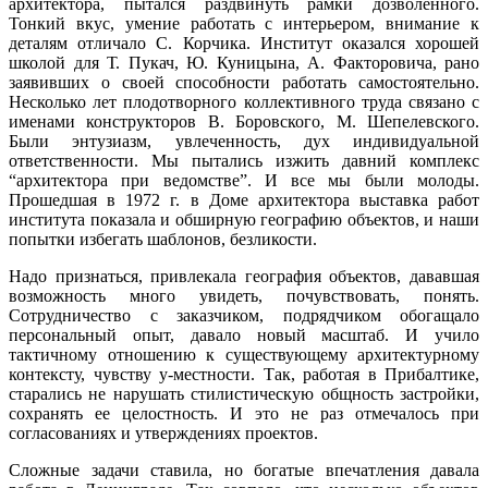
архитектора, пытался раздвинуть рамки дозволенного.
Тонкий вкус, умение работать с интерьером, внимание к
деталям отличало С. Корчика. Институт оказался хорошей
школой для Т. Пукач, Ю. Куницына, А. Факторовича, рано
заявивших о своей способности работать самостоятельно.
Несколько лет плодотворного коллективного труда связано с
именами конструкторов В. Боровского, М. Шепелевского.
Были энтузиазм, увлеченность, дух индивидуальной
ответственности. Мы пытались изжить давний комплекс
“архитектора при ведомстве”. И все мы были молоды.
Прошедшая в 1972 г. в Доме архитектора выставка работ
института показала и обширную географию объектов, и наши
попытки избегать шаблонов, безликости.
Надо признаться, привлекала география объектов, дававшая
возможность много увидеть, почувствовать, понять.
Сотрудничество с заказчиком, подрядчиком обогащало
персональный опыт, давало новый масштаб. И учило
тактичному отношению к существующему архитектурному
контексту, чувству у-местности. Так, работая в Прибалтике,
старались не нарушать стилистическую общность застройки,
сохранять ее целостность. И это не раз отмечалось при
согласованиях и утверждениях проектов.
Сложные задачи ставила, но богатые впечатления давала