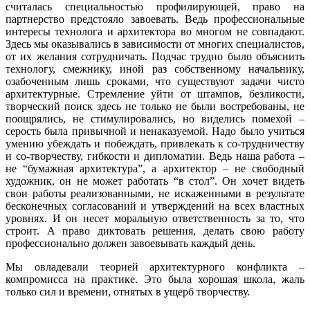
считалась специальностью профилирующей, право на
партнерство предстояло завоевать. Ведь профессиональные
интересы технолога и архитектора во многом не совпадают.
Здесь мы оказывались в зависимости от многих специалистов,
от их желания сотрудничать. Подчас трудно было объяснить
технологу, смежнику, иной раз собственному начальнику,
озабоченным лишь сроками, что существуют задачи чисто
архитектурные. Стремление уйти от штампов, безликости,
творческий поиск здесь не только не были востребованы, не
поощрялись, не стимулировались, но виделись помехой –
серость была привычной и ненаказуемой. Надо было учиться
умению убеждать и побеждать, привлекать к со-трудничеству
и со-творчеству, гибкости и дипломатии. Ведь наша работа –
не “бумажная архитектура”, а архитектор – не свободный
художник, он не может работать “в стол”. Он хочет видеть
свои работы реализованными, не искаженными в результате
бесконечных согласований и утверждений на всех властных
уровнях. И он несет моральную ответственность за то, что
строит. А право диктовать решения, делать свою работу
профессионально должен завоевывать каждый день.
Мы овладевали теорией архитектурного конфликта –
компромисса на практике. Это была хорошая школа, жаль
только сил и времени, отнятых в ущерб творчеству.