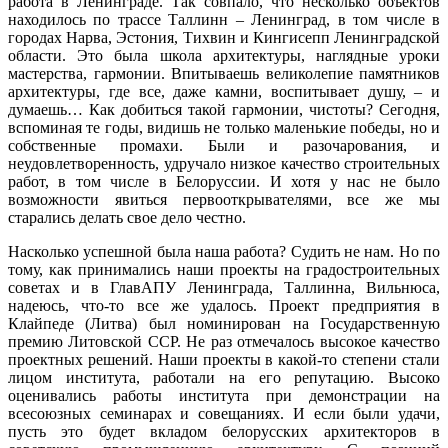
работа в Ленинграде. Так совпало, что несколько объектов
находилось по трассе Таллинн – Ленинград, в том числе в
городах Нарва, Эстония, Тихвин и Кингисепп Ленинградской
области. Это была школа архитектуры, наглядные уроки
мастерства, гармонии. Впитываешь великолепие памятников
архитектуры, где все, даже камни, воспитывает душу, – и
думаешь… Как добиться такой гармонии, чистоты? Сегодня,
вспоминая те годы, видишь не только маленькие победы, но и
собственные промахи. Были и разочарования, и
неудовлетворенность, удручало низкое качество строительных
работ, в том числе в Белоруссии. И хотя у нас не было
возможности явиться первооткрывателями, все же мы
старались делать свое дело честно.
Насколько успешной была наша работа? Судить не нам. Но по
тому, как принимались наши проекты на градостроительных
советах и в ГлавАПУ Ленинграда, Таллинна, Вильнюса,
надеюсь, что-то все же удалось. Проект предприятия в
Клайпеде (Литва) был номинирован на Государственную
премию Литовской ССР. Не раз отмечалось высокое качество
проектных решений. Наши проекты в какой-то степени стали
лицом института, работали на его репутацию. Высоко
оценивались работы института при демонстрации на
всесоюзных семинарах и совещаниях. И если были удачи,
пусть это будет вкладом белорусских архитекторов в