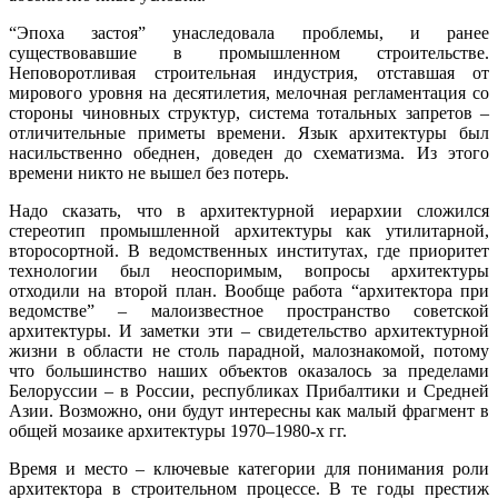
“Эпоха застоя” унаследовала проблемы, и ранее
существовавшие в промышленном строительстве.
Неповоротливая строительная индустрия, отставшая от
мирового уровня на десятилетия, мелочная регламентация со
стороны чиновных структур, система тотальных запретов –
отличительные приметы времени. Язык архитектуры был
насильственно обеднен, доведен до схематизма. Из этого
времени никто не вышел без потерь.
Надо сказать, что в архитектурной иерархии сложился
стереотип промышленной архитектуры как утилитарной,
второсортной. В ведомственных институтах, где приоритет
технологии был неоспоримым, вопросы архитектуры
отходили на второй план. Вообще работа “архитектора при
ведомстве” – малоизвестное пространство советской
архитектуры. И заметки эти – свидетельство архитектурной
жизни в области не столь парадной, малознакомой, потому
что большинство наших объектов оказалось за пределами
Белоруссии – в России, республиках Прибалтики и Средней
Азии. Возможно, они будут интересны как малый фрагмент в
общей мозаике архитектуры 1970–1980-х гг.
Время и место – ключевые категории для понимания роли
архитектора в строительном процессе. В те годы престиж