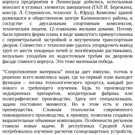
корпуса предприятия в Ленинграде добились, использовав
монолит в угловых элементах завершения (ГАП И. Березкина,
констр. Л. Стернинсон, технолог А. Юруц). Комплекс зданий
размещался в общественном центре Калининского района, в
соседстве с двухзальным спортивным комплексом,
техническим лицеем, 12-этажными жилыми домами. Потому
была принята форма плана в виде замкнутого прямоугольника
с периметральной застройкой и внутренним транспортным
двором. Совместно с технологами удалось упорядочить вывод
труб от шести пекарных печей (с неизбежными растяжками),
визуально уподобив их водосточным трубам на дворовом
фасаде главного корпуса. Это тоже маленькая победа.
“Сопротивление материала” иногда дает импульс, толчок в
решении всего комплекса задач, где на первый план выходит
функция – логика технологического процесса, каждый раз
нового и требующего изучения. Будь то производство
эндокринных препаратов, кондитерская фабрика или
полиграфическое производство. Здесь нет специализации,
задачи постоянно меняются. Но в этом есть и свои
преимущества. Сложная технология современного
пивоваренного производства, к примеру, позволяла создавать
выразительные объемные композиции. Особенности регионов
ставили новые задачи. В республиках Средней Азии
потребовалось изучение расчетов солнцезащитных устройств,