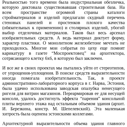
Реальностью того времени была индустриальная обезличка,
которую диктовала существовавшая строительная база. На
всем пространстве огромной страны каталоги
стройматериалов и изделий предлагали скудный перечень
стеновых панелей и простенков плохого качества
(обязательных к применению) и столярных изделий, убогий
выбор отделочных материалов. Таков был весь арсенал
изобразительных средств. А ведь материал диктует форму,
характер пластики. О монолитном железобетоне мечтать не
приходилось. Многие мои собратья по цеху еще помнят
карикатуру в газете “Моспроектовец” на архитектора,
сотрясающего клетку 6х6, в которую был заключен.
И все же в своих проектах мы пытались уйти от стереотипов,
от упрощения-уплощения. В поиске средств выразительности
иногда помогала изобретательность. Так, в проекте
административно-лабораторного корпуса в г. Нарва, Эстония,
была удачно использована заводская опалубка ненесущего
ригеля для витрин магазинов. Переармировав ее для несущей
консоли, удалось достигнуть эффекта “парения” консольной
плиты верхнего этажа над остальным объемом здания (архит.
И. Березкина, констр. М. Шепелевский). Эта маленькая
хитрость была оценена эстонскими коллегами.
Архитектурной выразительности объема здания главного