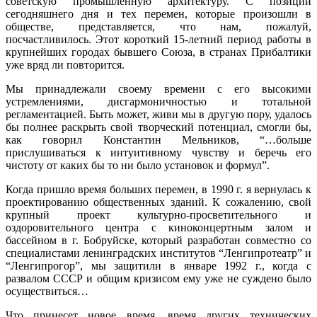
советскую промышленную архитектуру. С позиций
сегодняшнего дня и тех перемен, которые произошли в
обществе, представляется, что нам, пожалуй,
посчастливилось. Этот короткий 15-летний период работы в
крупнейших городах бывшего Союза, в странах Прибалтики
уже вряд ли повторится.
Мы принадлежали своему времени с его высокими
устремлениями, дисгармоничностью и тотальной
регламентацией. Быть может, живи мы в другую пору, удалось
бы полнее раскрыть свой творческий потенциал, смогли бы,
как говорил Константин Мельников, “…больше
прислушиваться к интуитивному чувству и беречь его
чистоту от каких бы то ни было установок и формул”.
Когда пришло время больших перемен, в 1990 г. я вернулась к
проектированию общественных зданий. К сожалению, свой
крупный проект культурно-просветительного и
оздоровительного центра с киноконцертным залом и
бассейном в г. Бобруйске, который разработан совместно со
специалистами ленинградских институтов “Ленгипротеатр” и
“Ленгипрогор”, мы защитили в январе 1992 г., когда с
развалом СССР и общим кризисом ему уже не суждено было
осуществиться…
Что принесет новое время, время других технических