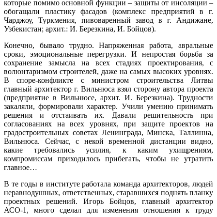
которые помимо основной функции – защиты от инсоляции –
обогащали пластику фасадов (комплекс предприятий в г.
Чарджоу, Туркмения, пивоваренный завод в г. Андижане,
Узбекистан; архит.: И. Березкина, И. Бойцов).
Конечно, бывало трудно. Напряженная работа, авральные
сроки, эмоциональные перегрузки. И непростая борьба за
сохранение замысла на всех стадиях проектирования, с
волюнтаризмом строителей, даже на самых высоких уровнях.
В споре-конфликте с министром строительства Литвы
главный архитектор г. Вильнюса взял сторону автора проекта
(предприятие в Вильнюсе, архит. И. Березкина). Трудности
закаляли, формировали характер. Учили умению принимать
решения и отстаивать их. Давали решительность при
согласованиях на всех уровнях, при защите проектов на
градостроительных советах Ленинграда, Минска, Таллинна,
Вильнюса. Сейчас, с некой временной дистанции видно,
какие требовались усилия, к каким ухищрениям,
компромиссам приходилось прибегать, чтобы не утратить
главное…
В те годы в институте работала команда архитекторов, людей
неравнодушных, ответственных, старавшихся поднять планку
проектных решений. Игорь Бойцов, главный архитектор
АСО-1, много сделал для изменения отношения к труду