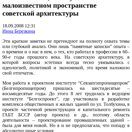
малоизвестном пространстве
советской архитектуры
18.09.2008 12:31
Инна Березкина
Эти краткие заметки не претендуют на полноту охвата темы
или глубокий анализ. Они лишь “памятные записки” опыта –
о времени и о нас в нем, о тех, кто работал в профессии в 60–
90-е годы прошлого века. На советскую архитектуру, в
которой вопросы эстетики всегда тесно увязывались с
идеологией, политикой и экономикой, это время наложило
свой отпечаток.
Моя работа в проектном институте “Севзапгипропищепром”
(Белгипропищепром) пришлась на шестидесятые –
восьмидесятые годы. До этого 8 лет трудилась в ведущем
институте “Белгоспроект”, где участвовала в разработке
комплекса общественных и жилых зданий по ул. Толбухина, в
проекте частичной реконструкции и капитального ремонта
ГАБТ БССР (автор проекта) и др., поэтому область
деятельности – проектирование промышленных зданий –
была для меня новой. Но я и не предполагала, что попаду в
абсолютно иные условия.