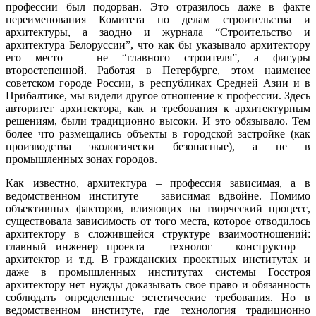
профессии был подорван. Это отразилось даже в факте
переименования Комитета по делам строительства и
архитектуры, а заодно и журнала “Строительство и
архитектура Белоруссии”, что как бы указывало архитектору
его место – не “главного строителя”, а фигуры
второстепенной. Работая в Петербурге, этом наименее
советском городе России, в республиках Средней Азии и в
Прибалтике, мы видели другое отношение к профессии. Здесь
авторитет архитектора, как и требования к архитектурным
решениям, были традиционно высоки. И это обязывало. Тем
более что размещались объекты в городской застройке (как
производства экологически безопасные), а не в
промышленных зонах городов.
Как известно, архитектура – профессия зависимая, а в
ведомственном институте – зависимая вдвойне. Помимо
объективных факторов, влияющих на творческий процесс,
существовала зависимость от того места, которое отводилось
архитектору в сложившейся структуре взаимоотношений:
главный инженер проекта – технолог – конструктор –
архитектор и т.д. В гражданских проектных институтах и
даже в промышленных институтах системы Госстроя
архитектору нет нужды доказывать свое право и обязанность
соблюдать определенные эстетические требования. Но в
ведомственном институте, где технология традиционно