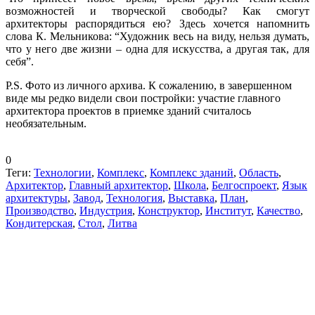
возможностей и творческой свободы? Как смогут
архитекторы распорядиться ею? Здесь хочется напомнить
слова К. Мельникова: “Художник весь на виду, нельзя думать,
что у него две жизни – одна для искусства, а другая так, для
себя”.
P.S. Фото из личного архива. К сожалению, в завершенном
виде мы редко видели свои постройки: участие главного
архитектора проектов в приемке зданий считалось
необязательным.
0
Теги:
Технологии
,
Комплекс
,
Комплекс зданий
,
Область
,
Архитектор
,
Главный архитектор
,
Школа
,
Белгоспроект
,
Язык
архитектуры
,
Завод
,
Технология
,
Выставка
,
План
,
Производство
,
Индустрия
,
Конструктор
,
Институт
,
Качество
,
Кондитерская
,
Стол
,
Литва