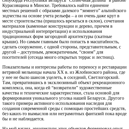
сноуборда Республики Беларусь “Солнечная долина” в районе
Курасовщина в Минске. Требовалось найти единение
местных решений с образами далекого “зимнего” альпийского
зодчества на основе учета рельефа – а он очень даже крут в
месте строительства (пришлось врезаться в склон), сочетания
материалов (каменные конструкции и дерево, причем в
индустриальной интерпретации) и использования
традиционных форм загородной архитектуры (скатные
крыши). Но самым главным было попасть в масштабность,
сделать сооружение, с одной стороны, представительным, с
другой – доступным, демократичным, “своим” для
посетителей (отсюда много открытых террас и лестниц).
Показательны и интересны работы по переносу и реставрации
ветряной мельницы начала ХХ в. из Жлобинского района, где
у нее не было шансов уцелеть, в соседний, Светлогорский.
Там, превратившись в эксклюзивный объект рекреационного
комплекса, она, когда ей “возвратили” художественные
качества и технические характеристики, стала основой для
формирования уникального уголка нашей Беларуси. Другого
такого примера активного использования наследия для
создания современной среды с помощью простейших средств,
без каких-то вымыслов или неграмотных фантазий пока вроде
бы и не наблюдается.
На мой взгляд, архитектуру этих объектов формировал опыт