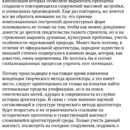
канонизация которых позволяли выработать принципы
создания и повторяющихся сооружений массовой застройки,
и уникальных произведений. Еще раз повторюсь, но хочется
все же обратить внимание на то, что приемы
композиционных построений архитектурных форм
основывались не только на том, чтобы как можно доходчивее
донести до зрителя свидетельства таланта строителя, но и на
стремлении выразить духовные, культурные проблемы, учесть
особенности окружающей природы. Может быть поэтому, в
отличие от официальной архитектуры, народное зодчество в
меньшей степени подвергалось влиянию моды, которая, как
известно, очень переменчива. Не хотелось бы в потоке
глобализационных процессов утратить этот потенциал.
Потому происходящие в настоящее время изменения
концепции творческого метода архитектора, а это имеет
место, следует ориентировать не только на попытки найти
оптимальные пределы унификации, но и на поиск
генетических нитей, идущих в современность из глубин
истории архитектуры. В связи с этим значение научной
составляющей в структуре творческого метода архитектора
будет возрастать и не ограничиваться ссылками на
исторические прототипы и существующий контекст
сложившейся архитектурной среды. Только учесть данный
контекст, посмотреть на соседние сооружения, подумать о