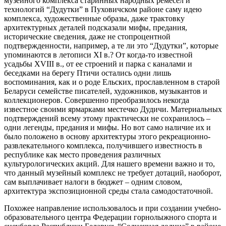
музейного комплекса старинных народных ремесел и
технологий “Дудутки” в Пуховичском районе саму идею
комплекса, художественные образы, даже трактовку
архитектурных деталей подсказали мифы, предания,
исторические сведения, даже не стопроцентной
подтвержденности, например, а те ли это “Дудутки”, которые
упоминаются в летописи ХI в.? От когда-то известной
усадьбы ХVIII в., от ее строений и парка с каналами и
беседками на берегу Птичи остались одни лишь
воспоминания, как и о роде Ельских, прославленном в старой
Беларуси семействе писателей, художников, музыкантов и
коллекционеров. Совершенно преобразилось некогда
известное своими ярмарками местечко Дудичи. Материальных
подтверждений всему этому практически не сохранилось –
одни легенды, предания и мифы. Но вот само наличие их и
было положено в основу архитектуры этого рекреационно-
развлекательного комплекса, получившего известность в
республике как место проведения различных
культурологических акций. Для нашего времени важно и то,
что данный музейный комплекс не требует дотаций, наоборот,
сам выплачивает налоги в бюджет – одним словом,
архитектура экспозиционной среды стала самодостаточной.
Похожее направление использовалось и при создании учебно-
образовательного центра Федерации горнолыжного спорта и