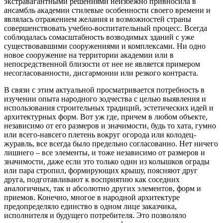
экстравагантными решениями неизбежно привносила в
ансамбль академии стилевые особенности своего времени и
являлась отражением желания и возможностей страны
совершенствовать учебно-воспитательный процесс. Всегда
соблюдалась сомасштабность возводимых зданий с уже
существовавшими сооружениями и комплексами. Ни одно
новое сооружение на территории академии или в
непосредственной близости от нее не является примером
несогласованности, дисгармонии или резкого контраста.
В связи с этим актуальной просматривается потребность в
изучении опыта народного зодчества с целью выявления и
использования строительных традиций, эстетических идей и
архитектурных форм. Вот уж где, причем в любом объекте,
независимо от его размеров и значимости, будь то хата, гумно
или всего-навсего плетень вокруг огорода или колодец-
журавль, все всегда было предельно согласованно. Нет ничего
лишнего – все элементы, и тоже независимо от размеров и
значимости, даже если это только один из колышков ограды
или пара стропил, формирующих крышу, поясняют друг
друга, подготавливают к восприятию как соседних
аналогичных, так и абсолютно других элементов, форм и
приемов. Конечно, многое в народной архитектуре
предопределяло единство в одном лице заказчика,
исполнителя и будущего потребителя. Это позволяло