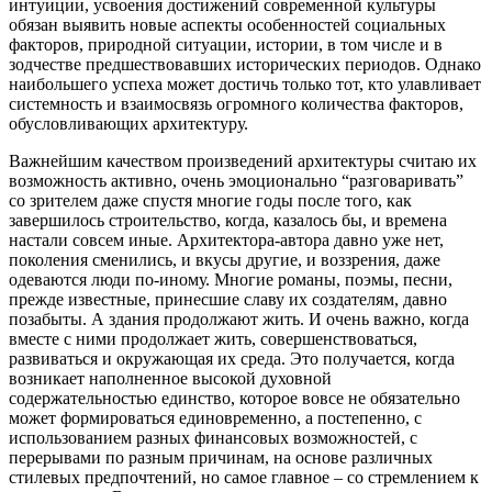
интуиции, усвоения достижений современной культуры
обязан выявить новые аспекты особенностей социальных
факторов, природной ситуации, истории, в том числе и в
зодчестве предшествовавших исторических периодов. Однако
наибольшего успеха может достичь только тот, кто улавливает
системность и взаимосвязь огромного количества факторов,
обусловливающих архитектуру.
Важнейшим качеством произведений архитектуры считаю их
возможность активно, очень эмоционально “разговаривать”
со зрителем даже спустя многие годы после того, как
завершилось строительство, когда, казалось бы, и времена
настали совсем иные. Архитектора-автора давно уже нет,
поколения сменились, и вкусы другие, и воззрения, даже
одеваются люди по-иному. Многие романы, поэмы, песни,
прежде известные, принесшие славу их создателям, давно
позабыты. А здания продолжают жить. И очень важно, когда
вместе с ними продолжает жить, совершенствоваться,
развиваться и окружающая их среда. Это получается, когда
возникает наполненное высокой духовной
содержательностью единство, которое вовсе не обязательно
может формироваться единовременно, а постепенно, с
использованием разных финансовых возможностей, с
перерывами по разным причинам, на основе различных
стилевых предпочтений, но самое главное – со стремлением к