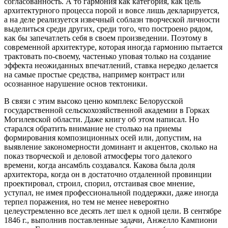
согласованность. А то гармония как категория, как цель
архитектурного процесса порой и вовсе лишь декларируется,
а на деле реализуется извечный соблазн творческой личности
выделиться среди других, среди того, что построено рядом,
как бы запечатлеть себя в своем произведении. Поэтому в
современной архитектуре, которая иногда гармонию пытается
трактовать по-своему, частенько уповая только на создание
эффекта неожиданных впечатлений, ставка нередко делается
на самые простые средства, например контраст или
осознанное нарушение основ тектоники.
В связи с этим высоко ценю комплекс Белорусской
государственной сельскохозяйственной академии в Горках
Могилевской области. Даже книгу об этом написал. Но
старался обратить внимание не столько на приемы
формирования композиционных осей или, допустим, на
выявление закономерности доминант и акцентов, сколько на
показ творческой и деловой атмосферы того далекого
времени, когда ансамбль создавался. Какова была доля
архитектора, когда он в достаточно отдаленной провинции
проектировал, строил, спорил, отстаивая свое мнение,
уступал, не имея профессиональной поддержки, даже иногда
терпел поражения, но тем не менее невероятно
целеустремленно все десять лет шел к одной цели. В сентябре
1846 г., выполнив поставленные задачи, Анжелло Кампиони