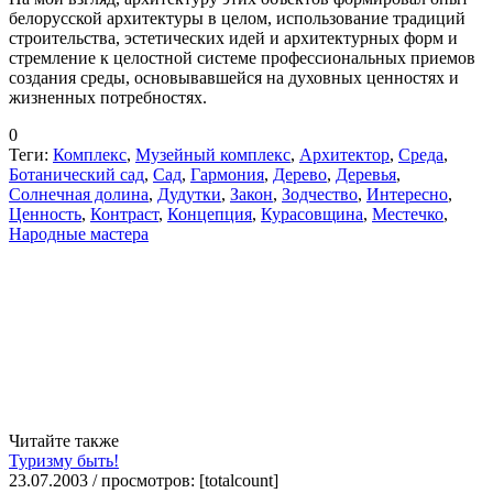
белорусской архитектуры в целом, использование традиций
строительства, эстетических идей и архитектурных форм и
стремление к целостной системе профессиональных приемов
создания среды, основывавшейся на духовных ценностях и
жизненных потребностях.
0
Теги:
Комплекс
,
Музейный комплекс
,
Архитектор
,
Среда
,
Ботанический сад
,
Сад
,
Гармония
,
Дерево
,
Деревья
,
Солнечная долина
,
Дудутки
,
Закон
,
Зодчество
,
Интересно
,
Ценность
,
Контраст
,
Концепция
,
Курасовщина
,
Местечко
,
Народные мастера
Читайте также
Туризму быть!
23.07.2003 / просмотров: [totalcount]