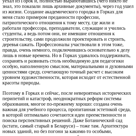
уехал из Горок и, полностью выработавшись (чего никто не
знал, это показали лишь архивные документы), через год ушел
из жизни. Создание академического городка в Горках для
меня стало примером преданности профессии,
патриотического отношения к тому месту, где жили и
работали профессора, преподаватели, служащие и учились
студенты, а ведь потом они, не имевшие отношения к
строительству, сами продолжили проектировать и строить,
деревья сажать. Профессионалы участвовали в этом тоже,
правда, очень немного, подключившись основательно к делу
лишь в новые времена. Но в Горках удавалось поддерживать,
сохранять и развивать столь необходимую для педагогики
особую, наполненную смыслом, материальными и духовными
ценностями среду, сочетающую точный расчет с высоким
уровнем художественности, которая исходит от естественной
красоты природы.
Поэтому в Горках и сейчас, после невероятных исторических
перипетий и катастроф, неоднократных реформ системы
образования, многое по-прежнему хорошо: создана очень
важная для учебного процесса, пропитанная эстетикой среда,
в которой оптимально сочетаются идеи преемственности и
поиска перспективных решений. Даже Ботанический сад
(кстати, самый старый в Беларуси) – тоже там. Архитектура
новых зданий, но без погони за какими-то особыми,