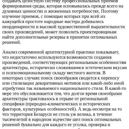
создавать целостную систему профессиональных приемов
формирования среды, которая основывалась прежде всего на
духовных ценностях и жизненных потребностях. Поэтому
изучение приемов, с помощью которых при всей их
кажущейся простоте народные мастера добивались
неординарности и высокой художественной выразительности
своих произведений, может позволить проектировщикам
найти дополнительные резервы в принятии оптимальных
решений.
Анализ современной архитектурной практики показывает,
что недостаточно используются возможности создания
произведений, соответствующих региональным особенностям
архитектуры, исторически сложившимся эстетическим вкусам
и психоэмоциональному складу местного жителя. В
некоторых случаях поиск своеобразия сводится к переносу
или стилизации декоративных мотивов или какой-либо иной
атрибутики так называемого национального стиля. В какой-то
мере это обусловливается тем, что долгое время своеобразие
архитектуры трактовалось в отрыве от региональной
специфики (природно-климатических и исторических
факторов, культурных особенностей). А ведь несмотря на то
что территория Беларуси не столь уж велика, в течение
тысячелетий в народном зодчестве шел поиск оптимальных
решений буквально для каждого ее уголка, проверка и