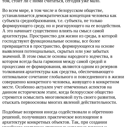
том, стоит ли с ними считаться, сегодня уже мало.
Во всем мире, в том числе и белорусском обществе,
устанавливается демократическая концепция человека как
субъекта средообразования, т.е. субъекта, не только
формирующего среду, но и реагирующего на ее воздействия.
А это начинает существенно влиять на смысл самой
архитектуры. Пространство для жизни из среды, в которой
господствуют функциональные основы, все более
превращается в пространство, формирующееся на основе
выявления потенциальных, скрытых или уже забытых
значений. В этом смысле основы народного зодчества, в
котором всегда была гармония между самой средой и
процессами ее формирования, являются одним из резервов
толкования архитектуры как средства, обеспечивающего
оптимальное сочетание глобального и повседневного в жизни
совершенно конкретного человека, живущего в конкретном
месте. Особенно актуален учет отмеченных аспектов на
данном историческом этапе, когда белорусское общество
стремится осмыслить многовековой путь своего развития,
отыскать первоосновы многих явлений действительности.
Подобные воззрения иногда содействовали и обретению
решений, получивших практическое воплощение в
архитектуре конкретных объектов. Так, при создании