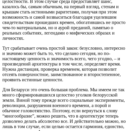
целостности. В этом случае среда предоставляет шанс,
казалось бы, самым обычным, на первый взгляд, стенам и
крышам стать истинными раритетами, получая при этом
возможность и самой возвыситься благодаря уцелевшим
свидетельствам прошедших времен, обогатившись не просто
чем-то материальным, но и аурой преданий, памятью о
реальных событиях, легендами о мифических образах и
личностях.
Тут срабатывает очень простой закон: безусловно, интересно
и значимо может быть то, что сделано сегодня, но по-
настоящему ценность и значимость всего, чего угодно, – и
произведений архитектуры в том числе, определяет время.
Нужна дистанция, проверка временем, которая позволит
отсеять поверхностное, заимствованное и второстепенное,
проявить истинные ценности.
Для Беларуси это очень большая проблема. Мы имеем не так
много сформировавшихся целостно уголков белорусской
земли. Виной тому прежде всего социальные эксперименты,
революции, разрушения военного времени, а порой и
обычное головотяпство. Поэтому, если вернуться к слову
“многообразие”, можно решить, что в архитектуре теперь
дозволено делать абсолютно все. И действительно можно, но
лишь в том случае, если целью остается гармония, единство,