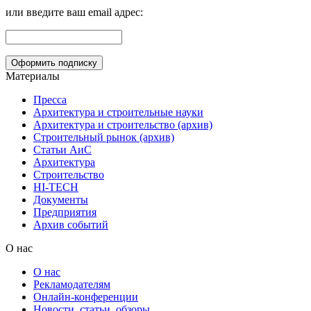
или введите ваш email адрес:
Материалы
Пресса
Архитектура и строительные науки
Архитектура и строительство (архив)
Строительный рынок (архив)
Статьи АиС
Архитектура
Строительство
HI-TECH
Документы
Предприятия
Архив событий
О нас
О нас
Рекламодателям
Онлайн-конференции
Новости, статьи, обзоры