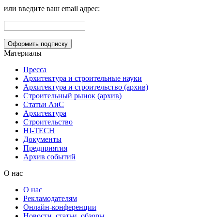
или введите ваш email адрес:
Материалы
Пресса
Архитектура и строительные науки
Архитектура и строительство (архив)
Строительный рынок (архив)
Статьи АиС
Архитектура
Строительство
HI-TECH
Документы
Предприятия
Архив событий
О нас
О нас
Рекламодателям
Онлайн-конференции
Новости, статьи, обзоры