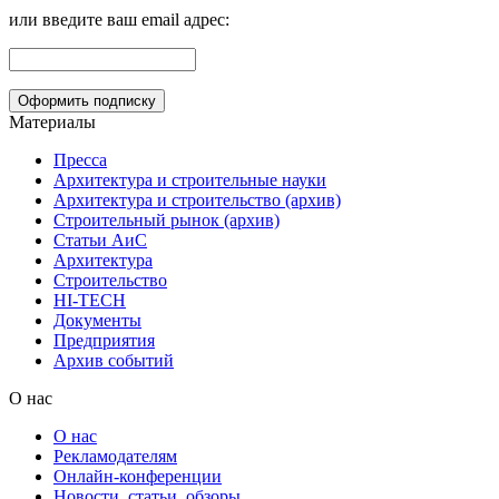
или введите ваш email адрес:
Материалы
Пресса
Архитектура и строительные науки
Архитектура и строительство (архив)
Строительный рынок (архив)
Статьи АиС
Архитектура
Строительство
HI-TECH
Документы
Предприятия
Архив событий
О нас
О нас
Рекламодателям
Онлайн-конференции
Новости, статьи, обзоры