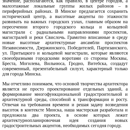
значение, располагаются, как правило, в центре городов, а
малоэтажные локальные группы жилых районов – в
периферийных районах. В Минске предлагается сохранить
исторический центр, а высотные акценты по этажности
развивать на важных городских узлах, главным образом на
пересечении второго городского кольца и кольцевой
магистрали с радиальными направлениями проспектов,
магистралей и реки Свислочь. Грамотно вписанные в среду
новые высотные архитектурные ансамбли проспектов
Независимости, Дзержинского, Победителей, Партизанского,
ул. Притыцкого и кольцевой магистрали, которые являются
своеобразными городскими воротами со стороны Москвы,
Бреста, Могилева, Вильнюса, Гродно, Витебска, создадут
современный, презентабельный силуэт, характерный только
для города Минска.
Мы отчетливо понимаем, что основой творчества архитектора
является не просто проектирование отдельных зданий, а
формирование многофункциональной градостроительной и
архитектурной среды, способной к трансформации и росту.
Отвечая на требования времени и решая задачу возведения
высоток в контексте Минска, наша мастерская разработала и
предложила два проекта, в основе которых лежит
архитектурнопланировочная идея создания новых
градостроительных акцентов, необходимых сегодня городу.