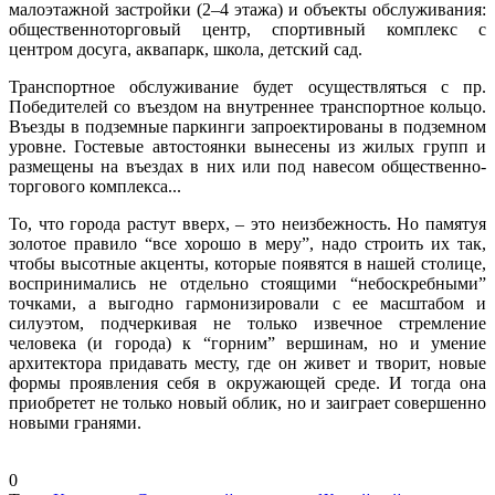
малоэтажной застройки (2–4 этажа) и объекты обслуживания:
общественно­торговый центр, спортивный комплекс с
центром досуга, аквапарк, школа, детский сад.
Транспортное обслуживание будет осуществляться с пр.
Победителей со въездом на внутреннее транспортное кольцо.
Въезды в подземные паркинги запроектированы в подземном
уровне. Гостевые автостоянки вынесены из жилых групп и
размещены на въездах в них или под навесом общественно­
торгового комплекса...
То, что города растут вверх, – это неизбежность. Но памятуя
золотое правило “все хорошо в меру”, надо строить их так,
чтобы высотные акценты, которые появятся в нашей столице,
воспринимались не отдельно стоящими “небоскребными”
точками, а выгодно гармонизировали с ее масштабом и
силуэтом, подчеркивая не только извечное стремление
человека (и города) к “горним” вершинам, но и умение
архитектора придавать месту, где он живет и творит, новые
формы проявления себя в окружающей среде. И тогда она
приобретет не только новый облик, но и заиграет совершенно
новыми гранями.
0