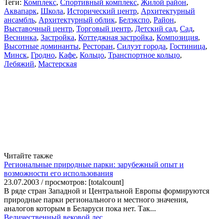
Теги:
Комплекс
,
Спортивный комплекс
,
Жилой район
,
Аквапарк
,
Школа
,
Исторический центр
,
Архитектурный
ансамбль
,
Архитектурный облик
,
Белэкспо
,
Район
,
Выставочный центр
,
Торговый центр
,
Детский сад
,
Сад
,
Веснинка
,
Застройка
,
Коттеджная застройка
,
Композиция
,
Высотные доминанты
,
Ресторан
,
Силуэт города
,
Гостиница
,
Минск
,
Гродно
,
Кафе
,
Кольцо
,
Транспортное кольцо
,
Лебяжий
,
Мастерская
Читайте также
Региональные природные парки: зарубежный опыт и
возможности его использования
23.07.2003 / просмотров: [totalcount]
В ряде стран Западной и Центральной Европы формируются
природные парки регионального и местного значения,
аналогов которым в Беларуси пока нет. Так...
Величественный вековой лес