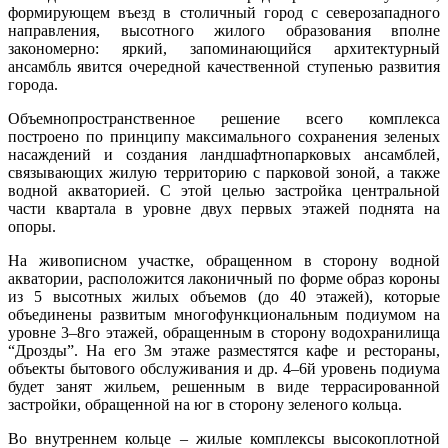
формирующем въезд в столичный город с северозападного
направления, высотного жилого образования вполне
закономерно: яркий, запоминающийся архитектурный
ансамбль явится очередной качественной ступенью развития
города.
Объемнопространственное решение всего комплекса
построено по принципу максимального сохранения зеленых
насаждений и создания ландшафтнопарковых ансамблей,
связывающих жилую территорию с парковой зоной, а также
водной акваторией. С этой целью застройка центральной
части квартала в уровне двух первых этажей поднята на
опоры.
На живописном участке, обращенном в сторону водной
акватории, расположится лаконичный по форме образ короны
из 5 высотных жилых объемов (до 40 этажей), которые
объединены развитым многофункциональным подиумом на
уровне 3–8го этажей, обращенным в сторону водохранилища
“Дрозды”. На его 3м этаже разместятся кафе и рестораны,
объекты бытового обслуживания и др. 4–6й уровень подиума
будет занят жильем, решенным в виде террасированной
застройки, обращенной на юг в сторону зеленого кольца.
Во внутреннем кольце – жилые комплексы высокоплотной