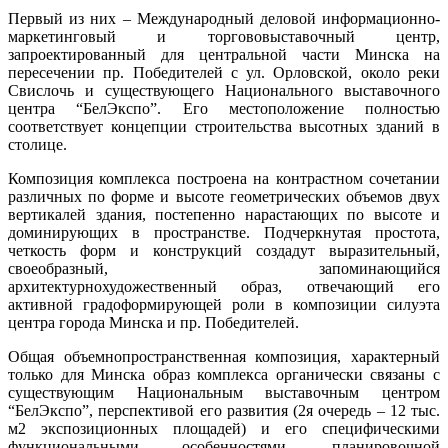
Первый из них – Международный деловой информационно­
маркетинговый и торгово­выставочный центр,
запроектированный для центральной части Минска на
пересечении пр. Победителей с ул. Орловской, около реки
Свислочь и существующего Национального выставочного
центра “БелЭкспо”. Его местоположение полностью
соответствует концепции строительства высотных зданий в
столице.
Композиция комплекса построена на контрастном сочетании
различных по форме и высоте геометрических объемов двух
вертикалей здания, постепенно нарастающих по высоте и
доминирующих в пространстве. Подчеркнутая простота,
четкость форм и конструкций создадут выразительный,
своеобразный, запоминающийся
архитектурнохудожественный образ, отвечающий его
активной градоформирующей роли в композиции силуэта
центра города Минска и пр. Победителей.
Общая объемно­пространственная композиция, характерный
только для Минска образ комплекса органически связаны с
существующим Национальным выставочным центром
“БелЭкспо”, перспективой его развития (2я очередь – 12 тыс.
м2 экспозиционных площадей) и его специфическими
функциональными особенностями, планировочной