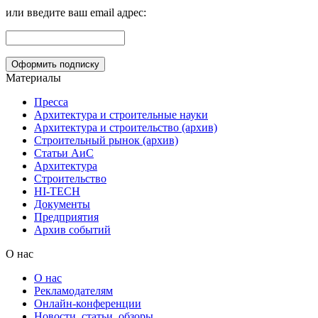
или введите ваш email адрес:
Материалы
Пресса
Архитектура и строительные науки
Архитектура и строительство (архив)
Строительный рынок (архив)
Статьи АиС
Архитектура
Строительство
HI-TECH
Документы
Предприятия
Архив событий
О нас
О нас
Рекламодателям
Онлайн-конференции
Новости, статьи, обзоры