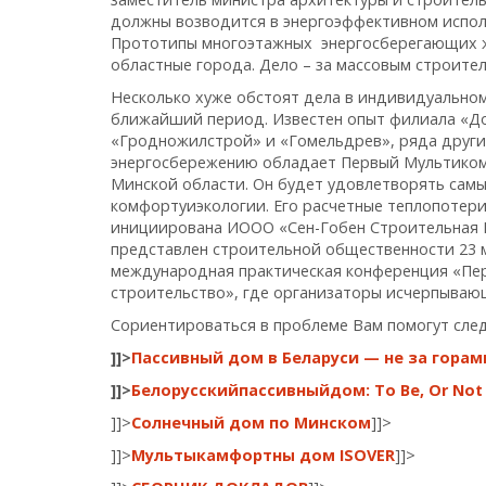
должны возводится в энергоэффективном исполне
Прототипы многоэтажных энергосберегающих жи
областные города. Дело – за массовым строите
Несколько хуже обстоят дела в индивидуально
ближайший период. Известен опыт филиала «До
«Гродножилстрой» и «Гомельдрев», ряда други
энергосбережению обладает Первый Мультикомф
Минской области. Он будет удовлетворять сам
комфортуиэкологии. Его расчетные теплопотери 
инициирована ИООО «Сен-Гобен Строительная П
представлен строительной общественности 23 м
международная практическая конференция «Пе
строительство», где организаторы исчерпывающ
Сориентироваться в проблеме Вам помогут сле
]]>
Пассивный дом в Беларуси — не за горам
]]>
Бeлорусскийпассивныйдом: To Be, Or Not
]]>
Солнечный дом по Минском
]]>
]]>
Мультыкамфортны дом
ISOVER
]]>