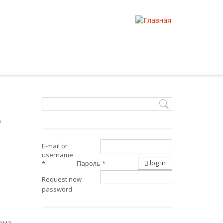
в
E-mail or
username
log in
Пароль
*
*
Request new
password
ома