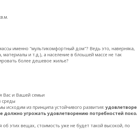
в.м.
массы именно "мультикомфортный дом"? Ведь это, наверняка,
материалы и т.д.), а население в блоьшей массе не так
дировать более дешевое жилье?
я Вас и Вашей семьи
й среды
 мы исходим из принципа устойчивого
развития:
удовлетворе
не должно угрожать удовлетворению потребностей поко
 об этих вещах, стоимость уже не будет такой высокой, по