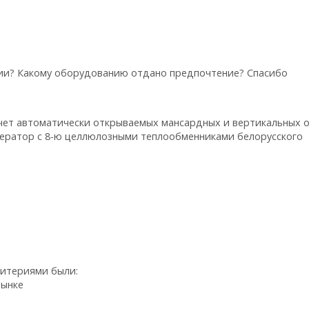
ции? Какому оборудованию отдано предпочтение? Спасибо
счет автоматически открываемых мансардных и вертикальных 
уператор с 8-ю целлюлозными теплообменниками белорусского
ритериями были:
рынке