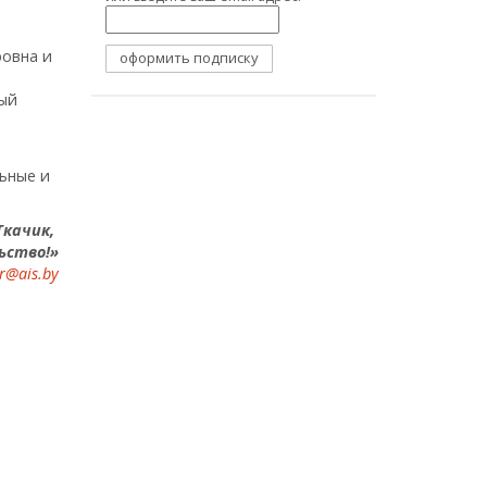
овна и
ый
ьные и
Ткачик,
ьство!»
r@ais.by