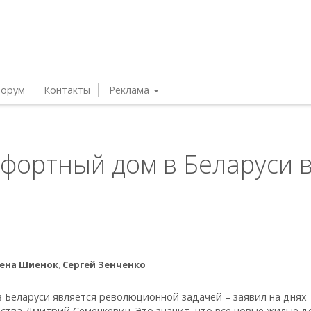
орум
Контакты
Реклама
фортный дом в Беларуси 
»
ена Шиенок
,
Сергей Зенченко
 Беларуси является революционной задачей – заявил на днях
ства Дмитрий Семенкевич. Это значит, что все новые жилые д