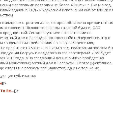
нии с тепловыми потерями не более 40 кВт.ч на 1 кв.м в год.
лых зданий в КПД - и каркасном исполнении имеют Минск и 
льством.
м жилищном строительстве, которое объявлено приоритетным
мостроение» Шкловского завода газетной бумаги, ОАО
х предприятий. Сегодня лучшими показателями по
ортный дом в Беларуси, построенныйв г. Дзержинске, что в
ым современным требованиям по энергосбережению,
не превышают 25 кВт.ч на 1 кв.м в год. Реализация проекта б
родукция Белрус» и поддержана его партнерами. Дом будет
ая 2013 года, а на следующий день в Минске пройдет 3-я
рвый Мультикомфортный дом в Беларуси. Энергоэффективное
е ответятна вопросы специалистов, да и не только их.
дующие публикации:
и
]]>
 To Be…
]]>