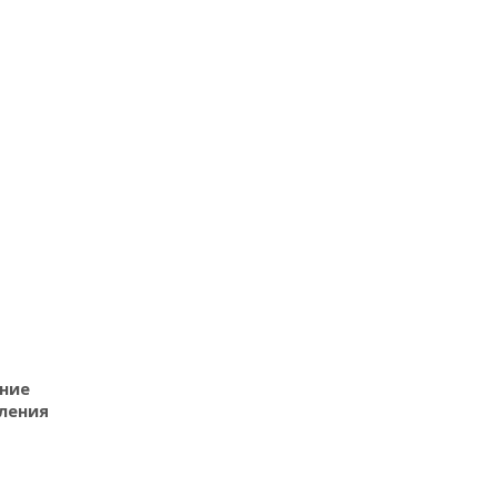
ние
ления