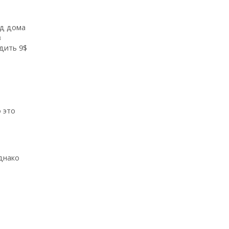
од дома
в
дить 9$
 это
днако