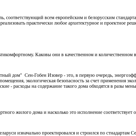
ь, соответствующий всем европейским и белорусским стандартам
 реализовать практически любое архитектурное и проектное ре
ьтикомфортному. Каковы они в качественном и количественном
ный дом" Сен-Гобен Изовер - это, в первую очередь, энергоэф
 помещения, экологическая безопасность за счет применения эко
еские - расходы на содержание такого дома обходятся в разы мень
ртного жилого дома и насколько это исполнение соответствует
ларуси изначально проектировался и строился по стнадартам Се