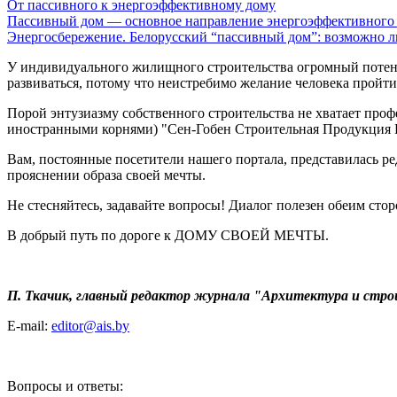
От пассивного к энергоэффективному дому
Пассивный дом — основное направление энергоэффективного 
Энергосбережение. Белорусский “пассивный дом”: возможно л
У индивидуального жилищного строительства огромный потенци
развиваться, потому что неистребимо желание человека пройт
Порой энтузиазму собственного строительства не хватает проф
иностранными корнями) "Сен-Гобен Строительная Продукция 
Вам, постоянные посетители нашего портала, представилась р
прояснении образа своей мечты.
Не стесняйтесь, задавайте вопросы! Диалог полезен обеим стор
В добрый путь по дороге к ДОМУ СВОЕЙ МЕЧТЫ.
П. Ткачик, главный редактор журнала "Архитектура и стр
E-mail:
editor@ais.by
Вопросы и ответы: