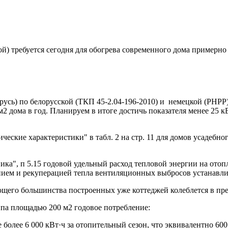
ой) требуется сегодня для обогрева современного дома примерно
усь) по белорусской (ТКП 45-2.04-196-2010) и немецкой (PHPP) 
2 дома в год. Планируем в итоге достичь показателя менее 25 кВ
ческие характеристики" в табл. 2 на стр. 11 для домов усадебн
ка", п 5.15 годовой удельный расход тепловой энергии на ото
м и рекуперацией тепла вентиляционных выбросов устанавливае
щего большинства построенных уже коттеджей колеблется в пред
па площадью 200 м2 годовое потребление:
более 6 000 кВт·ч за отопительный сезон, что эквивалентно 600