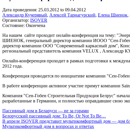
Дата проведения:
25.03.2012
to
09.04.2012
Александр Кучерявый
,
Алексей Тарнагурский
,
Елена Шиенок
,
Организатор:
ISOVER
Состояние:
Окончена
На нашем сайте проходит онлайн-конференция на тему: "Энер
ШИЕНОК, генеральный директор компании ИООО "Сен-Гобен
директор компании ООО "Современный каркасный дом", Кон
региональный представитель компания VELUX , Александр 
Онлайн-конференция проходит в рамках подготовки к междуна
2012 года.
Конференция проводится по инициативе компании "Сен-Гобен 
В работе конференции активное участие примут компании Saint
Компания "Сен-Гобен Строительная Продукция Белрус" начала
разработанные в Германии, и полностью оправдавшие свою эко
Пассивный дом в Беларуси — не за горами
Бeлорусский пассивный дом: To Be, Or Not To Be…
В апреле ISOVER представит мультикомфортный дом — дом б
Мультикомфортный дом в вопросах и ответах