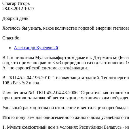
Спагар Игорь
28.03.2012 10:17
Добрый день!
Хотелось бы узнать, какое количество годовой энергии (теплов
Спасибо.
Александр Кучерявый
В 1-м пилотном Мультикомфортном доме в г. Дзержинске (Белар
год, что примерно равно 3 м3 природного газа для отопления 1м
А+ по европейской системе сертификации.
В ТКП 45-2.04-196-2010 "Теловая защита зданий. Теплоэнергети
108 кВт·ч/м2 в год.
Изменением №1 ТКП 45-2.04-43-2006 "Строительная теплотехни
при приточно-вытяжной вентиляции с механическим побуждение
Удельный расход тепла на отопление и вентиляцию преобладаю
Итого
получаем для односемейного жилого дома усадебного ти
1. Мультикомфортный дом в условиях Республики Беларусь - не 