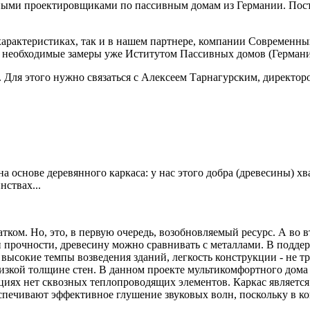
ными проектировщиками по пассивным домам из Германии. Постав
 характеристиках, так и в нашем партнере, компании Современны
е необходимые замеры уже Иститутом Пассивных домов (Германи
ом. Для этого нужно связаться с Алексеем Тарнагурским, дирек
 основе деревянного каркаса: у нас этого добра (древесины) х
ствах...
татком. Но, это, в первую очередь, возобновляемый ресурс. А в
 прочности, древесину можно сравнивать с металлами. В подде
 высокие темпы возведения зданий, легкость конструкции - не т
зкой толщине стен. В данном проекте мультикомфортного дома 
ях нет сквозных теплопроводящих элементов. Каркас является 
еспечивают эффективное глушение звуковых волн, поскольку в к