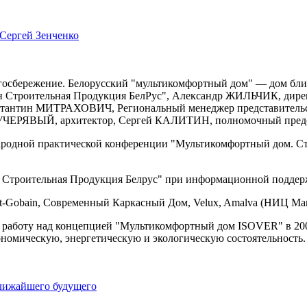
Сергей Зенченко
госбережение. Белорусский "мультикомфортный дом" — дом бли
 Строительная Продукция БелРус", Александр ЖИЛЬЧИК, ди
стантин МИТРАХОВИЧ, Региональный менеджер представительс
КУЧЕРЯВЫЙ, архитектор, Сергей КАЛИТИН, полномочный предс
родной практической конференции "Мультикомфортный дом. Стро
Строительная Продукция Белрус" при информационной поддержк
-Gobain, Современный Каркасный Дом, Velux, Amalva (НИЦ Магист
 работу над концепцией "Мультикомфортный дом ISOVER" в 2005
номическую, энергетическую и экологическую состоятельность.
лижайшего будущего