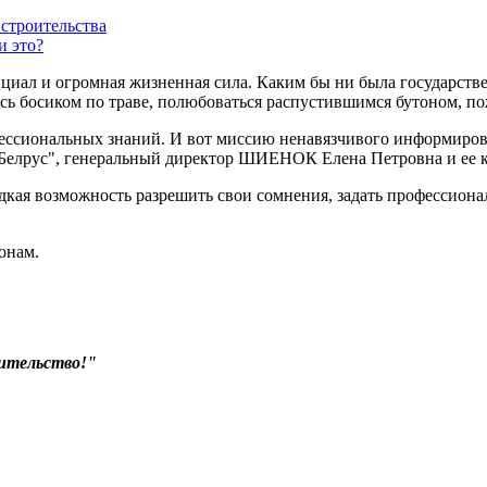
строительства
и это?
ал и огромная жизненная сила. Каким бы ни была государствен
ись босиком по траве, полюбоваться распустившимся бутоном, 
ессиональных знаний. И вот миссию ненавязчивого информирован
Белрус", генеральный директор ШИЕНОК Елена Петровна и ее к
едкая возможность разрешить свои сомнения, задать профессио
онам.
оительство!"