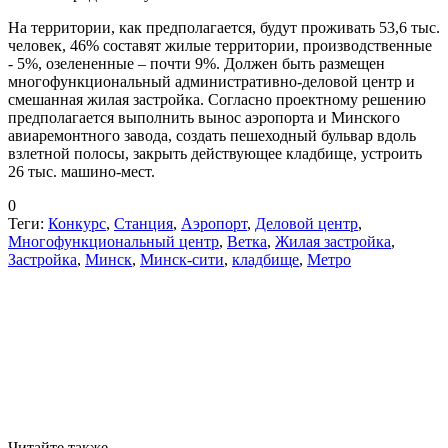
На территории, как предполагается, будут проживать 53,6 тыс.
человек, 46% составят жилые территории, производственные
- 5%, озелененные – почти 9%. Должен быть размещен
многофункциональный административно-деловой центр и
смешанная жилая застройка. Согласно проектному решению
предполагается выполнить вынос аэропорта и Минского
авиаремонтного завода, создать пешеходный бульвар вдоль
взлетной полосы, закрыть действующее кладбище, устроить
26 тыс. машино-мест.
0
Теги:
Конкурс
,
Станция
,
Аэропорт
,
Деловой центр
,
Многофункциональный центр
,
Ветка
,
Жилая застройка
,
Застройка
,
Минск
,
Минск-сити
,
кладбище
,
Метро
Читайте также