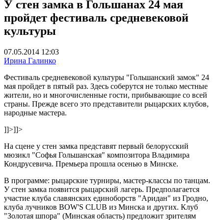
У стен замка в Гольшанах 24 мая
пройдет фестиваль средневековой
культуры
07.05.2014 12:03
Ирина Галинко
Фестиваль средневековой культуры "Гольшанский замок" 24
мая пройдет в пятый раз. Здесь соберутся не только местные
жители, но и многочисленные гости, прибывающие со всей
страны. Прежде всего это представители рыцарских клубов,
народные мастера.
]]>
]]>
На сцене у стен замка представят первый белорусский
мюзикл "Софья Гольшанская" композитора Владимира
Кондрусевича. Премьера прошла осенью в Минске.
В программе: рыцарские турниры, мастер-классы по танцам.
У стен замка появится рыцарский лагерь. Предполагается
участие клуба славянских единоборств "Аридан" из Гродно,
клуба лучников BOW'S CLUB из Минска и других. Клуб
"Золотая шпора" (Минская область) предложит зрителям