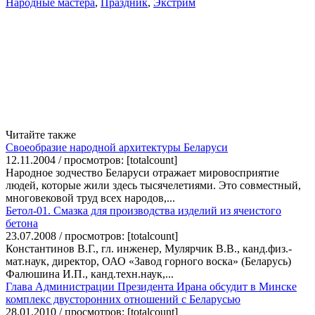
Народные мастера
,
Праздник
,
Экстрим
Читайте также
Своеобразие народной архитектуры Беларуси
12.11.2004 / просмотров: [totalcount]
Народное зодчество Беларуси отражает мировосприятие
людей, которые жили здесь тысячелетиями. Это совместный,
многовековой труд всех народов,...
Бетол-01. Смазка для производства изделий из ячеистого
бетона
23.07.2008 / просмотров: [totalcount]
Константинов В.Г., гл. инженер, Мулярчик В.В., канд.физ.-
мат.наук, директор, ОАО «Завод горного воска» (Беларусь)
Фалюшина И.П., канд.техн.наук,...
Глава Администрации Президента Ирана обсудит в Минске
комплекс двусторонних отношений с Беларусью
28.01.2010 / просмотров: [totalcount]