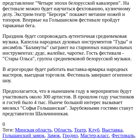
представление "Четыре эпохи белорусской кавалерии". На
фестивале можно будет научиться фехтованию, кузнечному
делу. Экстрим-театр "Берсерк" покажет метание ножей и
топоров. Впервые на Гольшанском фестивале пройдут
тараканьи бега.
Праздник будет сопровождать аутентичная средневековая
музыка. Капелла народных духовых инструментов "Гуды" и
ансамбль "Баламуты" сыграют на старинных национальных
инструментах: дуде, жалейке, чаротке. Гость фестиваля -
"Стары Ольса", группа средневековой белорусской музыки.
В агрогородке будет работать выставка-ярмарка народных
мастеров, выездная торговля. Фестиваль завершит огненное
шоу.
Предполагается, что в нынешнем году в мероприятии будут
участвовать около 300 артистов. В прошлом году участников
и гостей было 4 тыс. Нынче большой интерес вызывает
мюзикл "Софья Гольшанская". Зарубежными гостями станут
представители Шальчининкая.
0
Теги:
Минская область
,
Область
,
Театр
,
Клуб
,
Выставка
,
Гольшанский замок
,
Замок
,
Гродно
,
Мастер-класс
,
Фестиваль
,