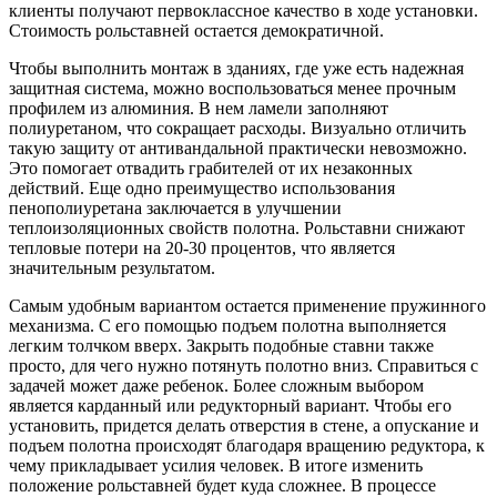
клиенты получают первоклассное качество в ходе установки.
Стоимость рольставней остается демократичной.
Чтобы выполнить монтаж в зданиях, где уже есть надежная
защитная система, можно воспользоваться менее прочным
профилем из алюминия. В нем ламели заполняют
полиуретаном, что сокращает расходы. Визуально отличить
такую защиту от антивандальной практически невозможно.
Это помогает отвадить грабителей от их незаконных
действий. Еще одно преимущество использования
пенополиуретана заключается в улучшении
теплоизоляционных свойств полотна. Рольставни снижают
тепловые потери на 20-30 процентов, что является
значительным результатом.
Самым удобным вариантом остается применение пружинного
механизма. С его помощью подъем полотна выполняется
легким толчком вверх. Закрыть подобные ставни также
просто, для чего нужно потянуть полотно вниз. Справиться с
задачей может даже ребенок. Более сложным выбором
является карданный или редукторный вариант. Чтобы его
установить, придется делать отверстия в стене, а опускание и
подъем полотна происходят благодаря вращению редуктора, к
чему прикладывает усилия человек. В итоге изменить
положение рольставней будет куда сложнее. В процессе