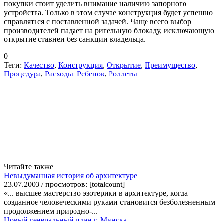
покупки стоит уделить внимание наличию запорного
устройства. Только в этом случае конструкция будет успешно
справляться с поставленной задачей. Чаще всего выбор
производителей падает на ригельную блокаду, исключающую
открытие ставней без санкций владельца.
0
Теги:
Качество
,
Конструкция
,
Открытие
,
Преимущество
,
Процедура
,
Расходы
,
Ребенок
,
Роллеты
Читайте также
Невыдуманная история об архитектуре
23.07.2003 / просмотров: [totalcount]
«... высшее мастерство эзотерики в архитектуре, когда
созданное человеческими руками становится безболезненным
продолжением природно-...
Новый генеральный план г. Минска