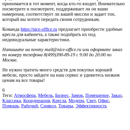
принимается в тот момент, когда кто-то входит. Внимательно
посмотрите и посмотрите, поддерживает ли он ваши
намерения, соответствует ли вашей миссии и задает тон,
который вы хотите передать своим сотрудникам.
Команда
https://nice-office.ru
предлагает приобрести удобные
кресла для кабинета, а также подобрать их под
индивидуальные характеристики.
Напишите на почту mail@nice-office.ru или оформите заказ
по номеру телефона 8(499)390-89-19 с 9:00 до 20:00 по
Москве.
Не нужно тратить много средств для покупки хорошей
мебели, просто зайдите на наш сервис и удивитесь низким
ценам на все товары!
0
Теги:
Атмосфера
,
Мебель
,
Бизнес
,
Замок
,
Помещение
,
Заказ
,
Классика
,
Координация
,
Кресла
,
Модерн
,
Свет
,
Офис
,
Помощь
,
Рабочий
,
Символ
,
Товары
,
Эффективность