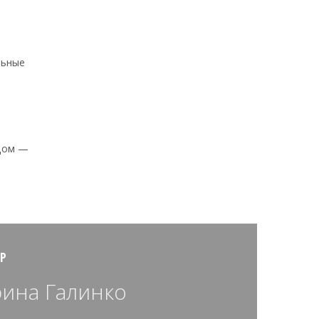
льные
 дом —
Р
ина Галинко