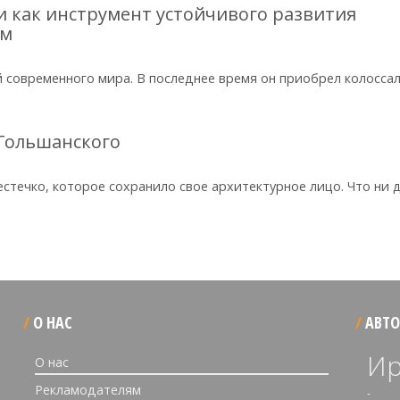
 как инструмент устойчивого развития
зм
 современного мира. В последнее время он приобрел колосса
 Гольшанского
естечко, которое сохранило свое архитектурное лицо. Что ни
О НАС
АВТО
Ир
О нас
Рекламодателям
-