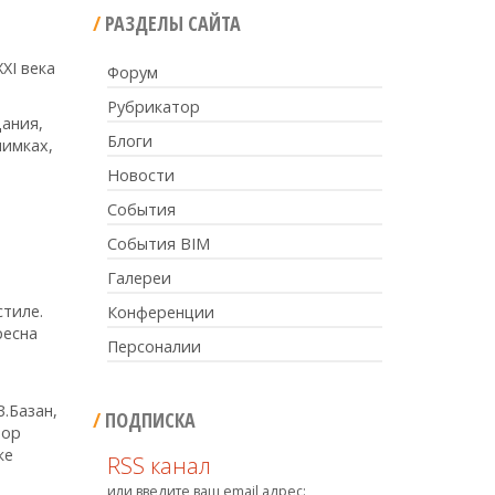
РАЗДЕЛЫ САЙТА
XI века
Форум
Рубрикатор
ания,
Блоги
нимках,
Новости
События
События BIM
Галереи
тиле.
Конференции
ресна
Персоналии
В.Базан,
ПОДПИСКА
тор
ке
RSS канал
или введите ваш email адрес: