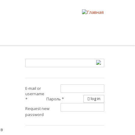
E-mail or
username
log in
Пароль
*
*
Request new
password
 в