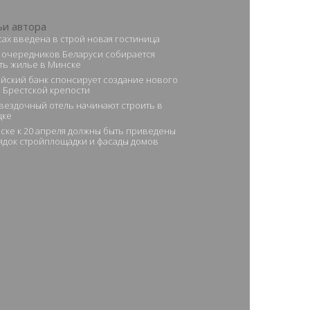
ьи автора
сах введена в строй новая гостиница
 очередников Беларуси собирается
ть жилье в Минске
йский банк спонсирует создание нового
в Брестской крепости
вездочный отель начинают строить в
цке
ске к 20 апреля должны быть приведены
ядок стройплощадки и фасады домов