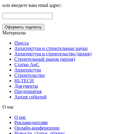
или введите ваш email адрес:
Материалы
Пресса
Архитектура и строительные науки
Архитектура и строительство (архив)
Строительный рынок (архив)
Статьи АиС
Архитектура
Строительство
HI-TECH
Документы
Предприятия
Архив событий
О нас
О нас
Рекламодателям
Онлайн-конференции
Новости, статьи, обзоры