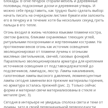
блокады. В огне печурок сгорали мебель и деревянные
половицы, подоконные доски и деревянная утварь. И
можно себе представить, как трудно было сделать выбор:
начать писать на очередном листике бумаги или заложить
его в печурку и в течение хотя бы нескольких секунд греть
пальцы в его тепле.
Огонь входил в жизнь человека языками пламени костра,
светом факела, бликами охраняемых тлеющих углей,
ритуальными похоронными и жертвенными кострами. На
протяжении веков огонь как источник освещения
эволюционировал от пламени лучины к огонькам
масляных светильников, свечей, газовых фонарей.
Параллельно эволюционировала арматура для крепления
источников освещения от подставок­держателей до
подсвечников, лампадок, люстр. Лампы накаливания,
галогеновые лампы высокого давления, люминесцентные
лампы сегодня заменили все прежние материалы горения,
но арматура осталась прежней (рис. 2). Только сейчас
форма и материал свечи материализованы в стекле и
металле (рис. 3).
Сегодня в интерьере не увидишь сполоха света и тени от
лучины, зато в своей первоначальной первородности