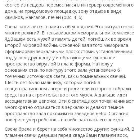
костер из пещеры переместился в интерьер современного
дома, на придомовую площадку, зону отдыха в виде
каминов, мангалов, печей (рис. 4–6).
Свеча зажигается в память об ушедших. Это ритуал очень
многих религий. В тельавивском мемориальном комплексе
Яд­Вашем есть музей в память детей, погибших во время
Второй мировой войны. Основной зал этого мемориала
сформирован зеркальными плоскостями, установленными
под углом друг к другу и образующими купольное
пространство округлой в плане формы. На полу у
основания стен по контуру этого зала установлено 6
точечных источников света, как 6 поминальных свечей.
Шесть лет было мальчику, который погиб в
концентрационном лагере и родители которого собрали
средства на строительство этого музея. А дальше идет
ассоциативная цепочка. Эти 6 светящихся точек начинают
многократно отражаться в зеркалах и делают темное
пространство зала похожим на звездное небо. Согласно
поверию: умер ребенок – на небе зажглась его звезда.
Свеча брала и берет на себя множество других функций. В
пламени свечи девушки перед свадьбами плавили воск,