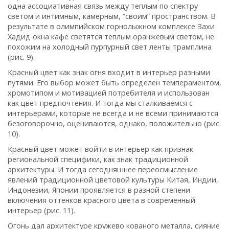
одна ассоциативная связь между теплым по спектру
светом и интимным, камерным, “своим” пространством. В
результате в олимпийском горнолыжном комплексе Захи
Хадид окна кафе светятся теплым оранжевым светом, не
похожим на холодный пурпурный свет ленты трамплина
(рис. 9).
Красный цвет как знак огня входит в интерьер разными
путями. Его выбор может быть определен темпераментом,
хромотипом и мотивацией потребителя и использован
как цвет предпочтения. И тогда мы сталкиваемся с
интерьерами, которые не всегда и не всеми принимаются
безоговорочно, оцениваются, однако, положительно (рис.
10).
Красный цвет может войти в интерьер как признак
региональной специфики, как знак традиционной
архитектуры. И тогда сегодняшнее переосмысление
явлений традиционной цветовой культуры Китая, Индии,
Индонезии, Японии проявляется в разной степени
включения оттенков красного цвета в современный
интерьер (рис. 11).
Огонь дал архитектуре кружево кованого металла, сияние