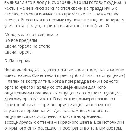
выливали его в воду и смотрели, что им готовит судьба. В
честь именинников зажигаются свечи на праздничных
столах, отмечая количество прожитых лет. Зажженная
свеча, обнесенная по периметру помещения, по поверьям,
уничтожает злую, отрицательную энергию (рис. 7).
Мело, мело по всей земле
Во все пределы.
Свеча горела на столе,
Свеча горела.
Б. Пастернак
Человек обладает удивительным свойством, называемым
синестезией. Синестезия (греч. synбisthгsis – соощущение)
– явление восприятия, когда при раздражении одного
органа чувств наряду со специфичными для него
ощущениями появляются ощущения, соответствующие
другому органу чувств. В качестве примера называют
“цветовой слух” – при восприятии цвета возникают
звуковые переживания. Для нас важнее, что огонь
ощущается как источник тепла, одновременно
ассоциируясь с оттенками красного цвета. Все источники
открытого огня освещают пространство теплым светом,