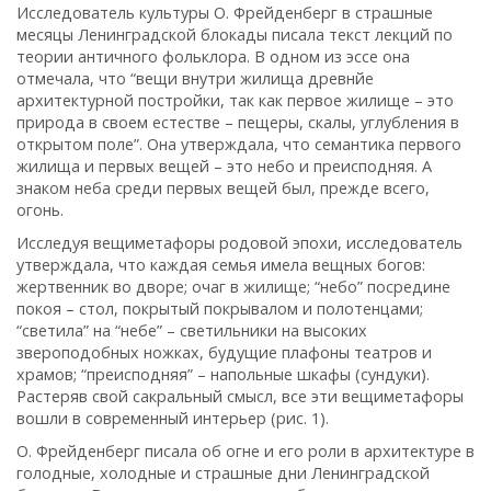
Исследователь культуры О. Фрейденберг в страшные
месяцы Ленинградской блокады писала текст лекций по
теории античного фольклора. В одном из эссе она
отмечала, что “вещи внутри жилища древнйе
архитектурной постройки, так как первое жилище – это
природа в своем естестве – пещеры, скалы, углубления в
открытом поле”. Она утверждала, что семантика первого
жилища и первых вещей – это небо и преисподняя. А
знаком неба среди первых вещей был, прежде всего,
огонь.
Исследуя вещиметафоры родовой эпохи, исследователь
утверждала, что каждая семья имела вещных богов:
жертвенник во дворе; очаг в жилище; “небо” посредине
покоя – стол, покрытый покрывалом и полотенцами;
“светила” на “небе” – светильники на высоких
звероподобных ножках, будущие плафоны театров и
храмов; “преисподняя” – напольные шкафы (сундуки).
Растеряв свой сакральный смысл, все эти вещиметафоры
вошли в современный интерьер (рис. 1).
О. Фрейденберг писала об огне и его роли в архитектуре в
голодные, холодные и страшные дни Ленинградской