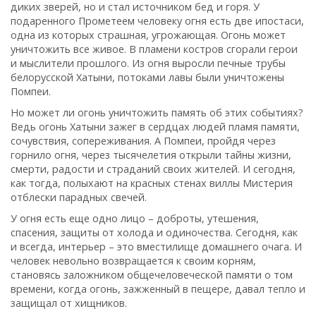
диких зверей, но и стал источником бед и горя. У
подаренного Прометеем человеку огня есть две ипостаси,
одна из которых страшная, угрожающая. Огонь может
уничтожить все живое. В пламени костров сгорали герои
и мыслители прошлого. Из огня выросли печные трубы
белорусской Хатыни, потоками лавы были уничтожены
Помпеи.
Но может ли огонь уничтожить память об этих событиях?
Ведь огонь Хатыни зажег в сердцах людей пламя памяти,
сочувствия, сопереживания. А Помпеи, пройдя через
горнило огня, через тысячелетия открыли тайны жизни,
смерти, радости и страданий своих жителей. И сегодня,
как тогда, полыхают на красных стенах виллы Мистерия
отблески парадных свечей.
У огня есть еще одно лицо – доброты, утешения,
спасения, защиты от холода и одиночества. Сегодня, как
и всегда, интерьер – это вместилище домашнего очага. И
человек невольно возвращается к своим корням,
становясь заложником общечеловеческой памяти о том
времени, когда огонь, зажженный в пещере, давал тепло и
защищал от хищников.