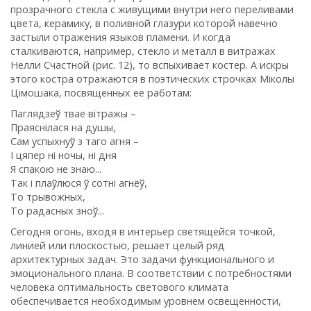
прозрачного стекла с живущими внутри него переливами
цвета, керамику, в поливной глазури которой навечно
застыли отражения языков пламени. И когда
сталкиваются, например, стекло и металл в витражах
Нелли Счастной (рис. 12), то вспыхивает костер. А искры
этого костра отражаются в поэтических строчках Мiколы
Цiмошака, посвященных ее работам:
Паглядзеў твае вiтражы –
Праяснiлася на душы,
Сам успыхнуў з таго агня –
I цяпер нi ночы, нi дня
Я спакою не знаю...
Так i плаўлюся ў сотнi агнёў,
То трывожных,
То радасных зноў...
Сегодня огонь, входя в интерьер светящейся точкой,
линией или плоскостью, решает целый ряд
архитектурных задач. Это задачи функционального и
эмоционального плана. В соответствии с потребностями
человека оптимальность светового климата
обеспечивается необходимым уровнем освещенности,