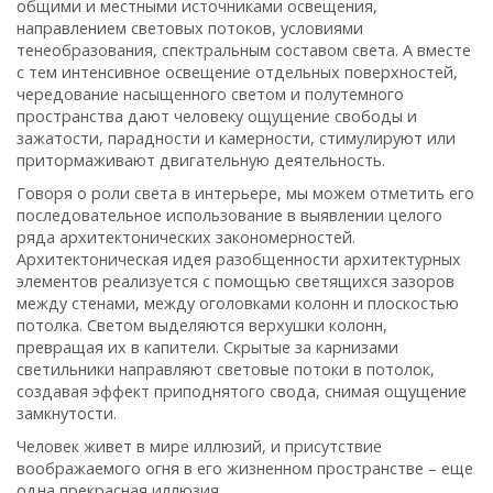
общими и местными источниками освещения,
направлением световых потоков, условиями
тенеобразования, спектральным составом света. А вместе
с тем интенсивное освещение отдельных поверхностей,
чередование насыщенного светом и полутемного
пространства дают человеку ощущение свободы и
зажатости, парадности и камерности, стимулируют или
притормаживают двигательную деятельность.
Говоря о роли света в интерьере, мы можем отметить его
последовательное использование в выявлении целого
ряда архитектонических закономерностей.
Архитектоническая идея разобщенности архитектурных
элементов реализуется с помощью светящихся зазоров
между стенами, между оголовками колонн и плоскостью
потолка. Светом выделяются верхушки колонн,
превращая их в капители. Скрытые за карнизами
светильники направляют световые потоки в потолок,
создавая эффект приподнятого свода, снимая ощущение
замкнутости.
Человек живет в мире иллюзий, и присутствие
воображаемого огня в его жизненном пространстве – еще
одна прекрасная иллюзия.