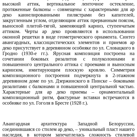
высокий аттик, вертикальное ленточное остекление,
протяженные балконы – совмещены с характерными для ар
деко каннелированными пилястрами без капителей,
закругленным углом, отделяющим аттик прерванным поясом,
выносной плитой-тягой, заменяющей карниз, ступенчатым
аттиком. Черты ар деко проявляются в использовании
оконной решетки в виде геометрического орнамента. Синтез
авангардных, классицистических элементов и приемов ар
деко присутствует в деревянном особняке по ул. Словацкого в
Гродно (1930-е гг.). Ярусная композиция построена на
сочетании боковых ризалитов с полуколоннами и
повышенного центрального аттика с проемами и выносным
карнизом, имитирующим плоскую кровлю. Симметрия
композиционного построения подчеркнута в 2-этажном
деревянном доме по ул. Дзержинского в Пинске – боковыми
ризалитами с балконами и повышенной центральной частью.
Характерные для ар деко приемы – орнаментальный
композиционный ритм, фактурные вставки встречаются в
особняке по ул. Гоголя в Бресте (1928 г.).
Авангардная архитектура Западной Белоруссии,
соединившаяся со стилем ар деко, – уникальный пласт нашего
наследия, в котором запечатлелась сложность стилевой