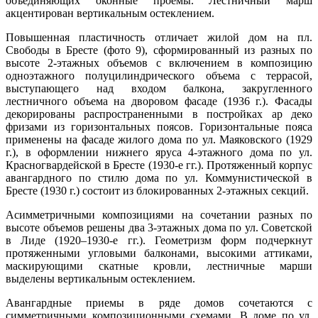
объединяющих оконные проемы. Лестничный марш
акцентирован вертикальным остеклением.
Повышенная пластичность отличает жилой дом на пл.
Свободы в Бресте (фото 9), сформированный из разных по
высоте 2-этажных объемов с включением в композицию
одноэтажного полуцилиндрического объема с террасой,
выступающего над входом балкона, закругленного
лестничного объема на дворовом фасаде (1936 г.). Фасады
декорированы распространенными в постройках ар деко
фризами из горизонтальных поясов. Горизонтальные пояса
применены на фасаде жилого дома по ул. Маяковского (1929
г.), в оформлении нижнего яруса 4-этажного дома по ул.
Красногвардейской в Бресте (1930-е гг.). Протяженный корпус
авангардного по стилю дома по ул. Коммунистической в
Бресте (1930 г.) состоит из блокированных 2-этажных секций.
Асимметричными композициями на сочетании разных по
высоте объемов решены два 3-этажных дома по ул. Советской
в Лиде (1920–1930-е гг.). Геометризм форм подчеркнут
протяженными угловыми балконами, высокими аттиками,
маскирующими скатные кровли, лестничные марши
выделены вертикальным остеклением.
Авангардные приемы в ряде домов сочетаются с
симметричными композиционными схемами. В доме по ул.