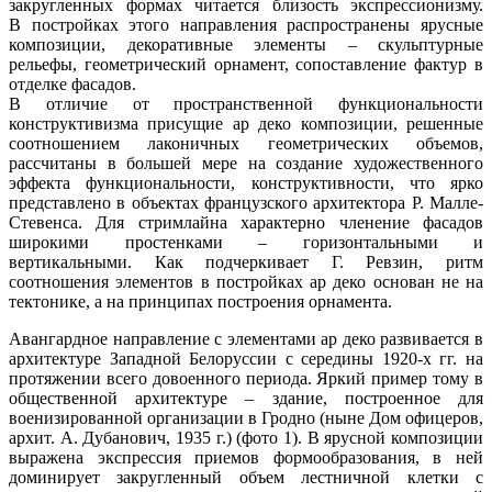
закругленных формах читается близость экспрессионизму.
В постройках этого направления распространены ярусные
композиции, декоративные элементы – скульптурные
рельефы, геометрический орнамент, сопоставление фактур в
отделке фасадов.
В отличие от пространственной функциональности
конструктивизма присущие ар деко композиции, решенные
соотношением лаконичных геометрических объемов,
рассчитаны в большей мере на создание художественного
эффекта функциональности, конструктивности, что ярко
представлено в объектах французского архитектора Р. Малле-
Стевенса. Для стримлайна характерно членение фасадов
широкими простенками – горизонтальными и
вертикальными. Как подчеркивает Г. Ревзин, ритм
соотношения элементов в постройках ар деко основан не на
тектонике, а на принципах построения орнамента.
Авангардное направление с элементами ар деко развивается в
архитектуре Западной Белоруссии с середины 1920-х гг. на
протяжении всего довоенного периода. Яркий пример тому в
общественной архитектуре – здание, построенное для
военизированной организации в Гродно (ныне Дом офицеров,
архит. А. Дубанович, 1935 г.) (фото 1). В ярусной композиции
выражена экспрессия приемов формообразования, в ней
доминирует закругленный объем лестничной клетки с