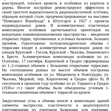
конструкций, плоских кровель в особняках из кирпича и
дерева. Многие постройки демонстрируют эффектную в
своей простоте выразительность рационалистичной эстетики,
образцом которой стали продемонстрированные на выставке
“Немецкого Веркбунда” в Штутгарте в 1927 г. проекты
индивидуальных домов. В асимметричных пластичных
композициях особняков прочитывается ориентация на
концепцию взаимопроникновения пространства – введением
открытых террас, протяженных и угловых балконов, больших
проемов. Одноэтажные полуцилиндрические объемы с
террасами входят в асимметричные композиции домов по
улицам Крупской – Гоголя, Крупской – Чкалова, Леваневского
в Бресте. Асимметричные композиции особняков по ул.
Осипенко, 17 сентября, Кирпичной в Гродно сформированы
из 1–2-этажных объемов с большими открытыми террасами.
На соотношении разных по высоте объемов построены
композиции особняков по ул. Мицкевича в Новогрудке, ул.
Чкалова, Медовой, пер. Кирпичному в Гродно (фото 8). В
снесенном в прошлом году особняке по ул. Горького в Гродно
(1930-е гг.) такие объемы были объединены угловым 1-
этажным скошенным объемом с террасой на кровле.
Закругленные углы и объемы вносят в композиции зданий
элементы экспрессии, пластичности и акцентируются
повторяющими их очертания балконами или проемами.