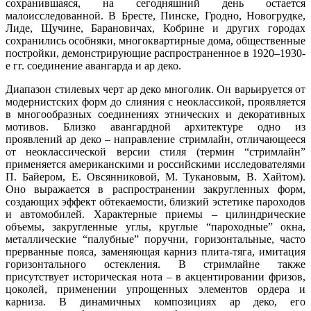
сохранившаяся, на сегодняшний день остается
малоисследованной. В Бресте, Пинске, Гродно, Новогрудке,
Лиде, Щучине, Барановичах, Кобрине и других городах
сохранились особняки, многоквартирные дома, общественные
постройки, демонстрирующие распространенное в 1920–1930-
е гг. соединение авангарда и ар деко.
Диапазон стилевых черт ар деко многолик. Он варьируется от
модернистских форм до слияния с неоклассикой, проявляется
в многообразных соединениях этнических и декоративных
мотивов. Близко авангардной архитектуре одно из
проявлений ар деко – направление стримлайн, отличающееся
от неоклассической версии стиля (термин “стримлайн”
применяется американскими и российскими исследователями
П. Байером, Е. Овсянниковой, М. Тукановым, В. Хайтом).
Оно выражается в распространении закругленных форм,
создающих эффект обтекаемости, близкий эстетике пароходов
и автомобилей. Характерные приемы – цилиндрические
объемы, закругленные углы, круглые “пароходные” окна,
металлические “палубные” поручни, горизонтальные, часто
прерванные пояса, заменяющая карниз плита-тяга, имитация
горизонтального остекления. В стримлайне также
присутствует историческая нота – в акцентировании фризов,
цоколей, применении упрощенных элементов ордера и
карниза. В динамичных композициях ар деко, его