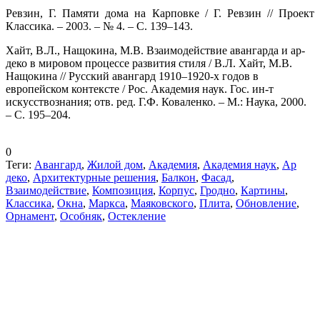
Ревзин, Г. Памяти дома на Карповке / Г. Ревзин // Проект
Классика. – 2003. – № 4. – С. 139–143.
Хайт, В.Л., Нащокина, М.В. Взаимодействие авангарда и ар-
деко в мировом процессе развития стиля / В.Л. Хайт, М.В.
Нащокина // Русский авангард 1910–1920-х годов в
европейском контексте / Рос. Академия наук. Гос. ин-т
искусствознания; отв. ред. Г.Ф. Коваленко. – М.: Наука, 2000.
– С. 195–204.
0
Теги:
Авангард
,
Жилой дом
,
Академия
,
Академия наук
,
Ар
деко
,
Архитектурные решения
,
Балкон
,
Фасад
,
Взаимодействие
,
Композиция
,
Корпус
,
Гродно
,
Картины
,
Классика
,
Окна
,
Маркса
,
Маяковского
,
Плита
,
Обновление
,
Орнамент
,
Особняк
,
Остекление