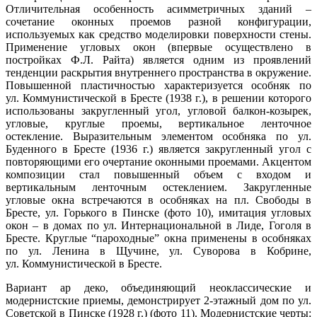
Отличительная особенность асимметричных зданий –
сочетание оконных проемов разной конфигурации,
используемых как средство моделировки поверхности стены.
Применение угловых окон (впервые осуществлено в
постройках Ф.Л. Райта) является одним из проявлений
тенденции раскрытия внутреннего пространства в окружение.
Повышенной пластичностью характеризуется особняк по
ул. Коммунистической в Бресте (1938 г.), в решении которого
использованы закругленный угол, угловой балкон-козырек,
угловые, круглые проемы, вертикальное ленточное
остекление. Выразительным элементом особняка по ул.
Буденного в Бресте (1936 г.) является закругленный угол с
повторяющими его очертание оконными проемами. Акцентом
композиции стал повышенный объем с входом и
вертикальным ленточным остеклением. Закругленные
угловые окна встречаются в особняках на пл. Свободы в
Бресте, ул. Горького в Пинске (фото 10), имитация угловых
окон – в домах по ул. Интернациональной в Лиде, Гоголя в
Бресте. Круглые “пароходные” окна применены в особняках
по ул. Ленина в Щучине, ул. Суворова в Кобрине,
ул. Коммунистической в Бресте.
Вариант ар деко, объединяющий неоклассические и
модернистские приемы, демонстрирует 2-этажный дом по ул.
Советской в Пинске (1928 г.) (фото 11). Модернистские черты: