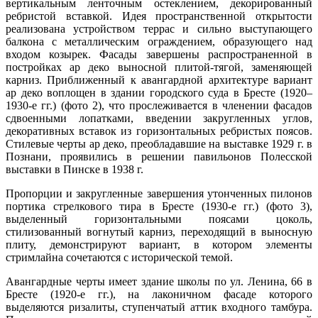
вертикальным ленточным остеклением, декорированный
ребристой вставкой. Идея пространственной открытости
реализована устройством террас и сильно выступающего
балкона с металлическим ограждением, образующего над
входом козырек. Фасады завершены распространенной в
постройках ар деко выносной плитой-тягой, заменяющей
карниз. Приближенный к авангардной архитектуре вариант
ар деко воплощен в здании городского суда в Бресте (1920–
1930-е гг.) (фото 2), что прослеживается в членении фасадов
сдвоенными лопатками, введении закругленных углов,
декоративных вставок из горизонтальных ребристых поясов.
Стилевые черты ар деко, преобладавшие на выставке 1929 г. в
Познани, проявились в решении павильонов Полесской
выставки в Пинске в 1938 г.
Пропорции и закругленные завершения утонченных пилонов
портика стрелкового тира в Бресте (1930-е гг.) (фото 3),
выделенный горизонтальными поясами цоколь,
стилизованный вогнутый карниз, переходящий в выносную
плиту, демонстрируют вариант, в котором элементы
стримлайна сочетаются с исторической темой.
Авангардные черты имеет здание школы по ул. Ленина, 66 в
Бресте (1920-е гг.), на лаконичном фасаде которого
выделяются ризалиты, ступенчатый аттик входного тамбура.