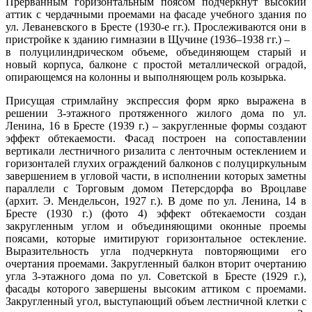
Прерванным горизонтальным поясом подчеркнут высокий
аттик с чердачными проемами на фасаде учебного здания по
ул. Леваневского в Бресте (1930-е гг.). Прослеживаются они в
пристройке к зданию гимназии в Щучине (1936–1938 гг.) –
в полуцилиндрическом объеме, объединяющем старый и
новый корпуса, балконе с простой металлической оградой,
опирающемся на колонны и выполняющем роль козырька.
Присущая стримлайну экспрессия форм ярко выражена в
решении 3-этажного протяженного жилого дома по ул.
Ленина, 16 в Бресте (1939 г.) – закругленные формы создают
эффект обтекаемости. Фасад построен на сопоставлении
вертикали лестничного ризалита с ленточным остеклением и
горизонталей глухих ограждений балконов с полуциркульным
завершением в угловой части, в исполнении которых заметны
параллели с Торговым домом Петерсдорфа во Вроцлаве
(архит. Э. Мендельсон, 1927 г.). В доме по ул. Ленина, 14 в
Бресте (1930 г.) (фото 4) эффект обтекаемости создан
закругленным углом и объединяющими оконные проемы
поясами, которые имитируют горизонтальное остекление.
Выразительность угла подчеркнута повторяющими его
очертания проемами. Закругленный балкон вторит очертанию
угла 3-этажного дома по ул. Советской в Бресте (1929 г.),
фасады которого завершены высоким аттиком с проемами.
Закругленный угол, выступающий объем лестничной клетки с