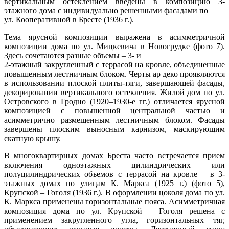
вертикальным остеклением введены в композицию 3-
этажного дома с индивидуально решенными фасадами по
ул. Кооперативной в Бресте (1936 г.).
Тема ярусной композиции выражена в асимметричной
композиции дома по ул. Мицкевича в Новогрудке (фото 7).
Здесь сочетаются разные объемы – 3- и
2-этажный закругленный с террасой на кровле, объединенные
повышенным лестничным блоком. Черты ар деко проявляются
в использовании плоской плиты-тяги, завершающей фасады,
декорировании вертикального остекления. Жилой дом по ул.
Островского в Гродно (1920–1930-е гг.) отличается ярусной
композицией с повышенной центральной частью и
асимметрично размещенным лестничным блоком. Фасады
завершены плоским выносным карнизом, маскирующим
скатную крышу.
В многоквартирных домах Бреста часто встречается прием
включения одноэтажных цилиндрических или
полуцилиндрических объемов с террасой на кровле – в 3-
этажных домах по улицам К. Маркса (1925 г.) (фото 5),
Крупской – Гоголя (1936 г.). В оформлении цоколя дома по ул.
К. Маркса применены горизонтальные пояса. Асимметричная
композиция дома по ул. Крупской – Гоголя решена с
применением закругленного угла, горизонтальных тяг,