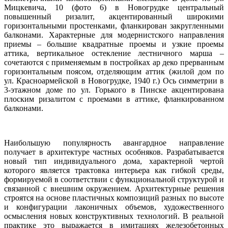
Мицкевича, 10 (фото 6) в Новогрудке центральный
повышенный ризалит, акцентированный широкими
горизонтальными простенками, фланкирован закругленными
балконами. Характерные для модернистского направления
приемы – большие квадратные проемы и узкие проемы
аттика, вертикальное остекление лестничного марша –
сочетаются с применяемым в постройках ар деко прерванным
горизонтальным поясом, отделяющим аттик (жилой дом по
ул. Красноармейской в Новогрудке, 1940 г.) Ось симметрии в
3-этажном доме по ул. Горького в Пинске акцентирована
плоским ризалитом с проемами в аттике, фланкированном
балконами.
Наибольшую популярность авангардное направление
получает в архитектуре частных особняков. Разрабатывается
новый тип индивидуального дома, характерной чертой
которого является трактовка интерьера как гибкой среды,
формируемой в соответствии с функциональной структурой и
связанной с внешним окружением. Архитектурные решения
строятся на основе пластичных композиций разных по высоте
и конфигурации лаконичных объемов, художественного
осмысления новых конструктивных технологий. В реальной
практике это выражается в имитациях железобетонных