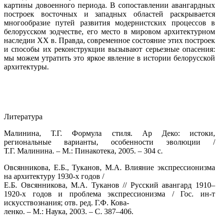
картины довоенного периода. В сопоставлении авангардных
построек восточных и западных областей раскрывается
многообразие путей развития модернистских процессов в
белорусском зодчестве, его место в мировом архитектурном
наследии ХХ в. Правда, современное состояние этих построек
и способы их реконструкции вызывают серьезные опасения:
мы можем утратить это яркое явление в истории белорусской
архитектуры.
Литература
Малинина, Т.Г. Формула стиля. Ар Деко: истоки,
региональные варианты, особенности эволюции /
Т.Г. Малинина. – М.: Пинакотека, 2005. – 304 с.
Овсянникова, Е.Б., Туканов, М.А. Влияние экспрессионизма
на архитектуру 1930-х годов /
Е.Б. Овсянникова, М.А. Туканов // Русский авангард 1910–
1920-х годов и проблема экспрессионизма / Гос. ин-т
искусствознания; отв. ред. Г.Ф. Кова-
ленко. – М.: Наука, 2003. – С. 387–406.