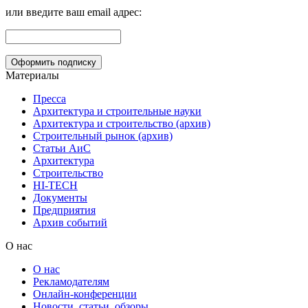
или введите ваш email адрес:
Материалы
Пресса
Архитектура и строительные науки
Архитектура и строительство (архив)
Строительный рынок (архив)
Статьи АиС
Архитектура
Строительство
HI-TECH
Документы
Предприятия
Архив событий
О нас
О нас
Рекламодателям
Онлайн-конференции
Новости, статьи, обзоры