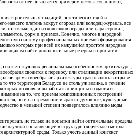
изости от нее не является примером несогласованности,
вания строительных традиций, эстетических идей и
сего-навсего плетень вокруг огорода или колодец-журавль, все
сли это только один из колышков ограды или пара стропил,
элементов, форм и приемов. Конечно, многое в народной
ь целостную систему профессиональных приемов формирования
помощью которых при всей их кажущейся простоте народные
ктировщикам найти дополнительные резервы в принятии
й, соответствующих региональным особенностям архитектуры,
воеобразия сводится к переносу или стилизации декоративных
долгое время своеобразие архитектуры трактовалось в отрыве
то что территория Беларуси не столь уж велика, в течение
я которых позволяли выработать принципы создания и
 внимание на то, что приемы композиционных построений
роителя, но и на стремлении выразить духовные, культурные
зодчество в меньшей степени подвергалось влиянию моды,
риентировать не только на попытки найти оптимальные пределы
ние научной составляющей в структуре творческого метода
 архитектурной среды. Только учесть данный контекст,