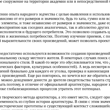
сооружение на территории академии или в непосредственной бл
чении опыта народного зодчества с целью выявления и использо
висимо от его размеров и значимости, будь то хата, гумно или в
 элементы, и тоже независимо от размеров и значимости, даже е
осприятию как соседних аналогичных, так и абсолютно других 
, исполнителя и будущего потребителя. Это позволяло создават
стях и жизненных потребностях. Поэтому изучение приемов, с 
й выразительности своих произведений, может позволить прое
 недостаточно используются возможности создания произведени
альному складу местного жителя. В некоторых случаях поиск с
онального стиля. В какой-то мере это обусловливается тем, что 
еских факторов, культурных особенностей). А ведь несмотря на 
ений буквально для каждого ее уголка, проверка и канонизаци
произведений. Еще раз повторюсь, но хочется все же обратить
 можно доходчивее донести до зрителя свидетельства таланта ст
ть поэтому, в отличие от официальной архитектуры, народное 
отоке глобализационных процессов утратить этот потенциал.
творческого метода архитектора, а это имеет место, следует о
еменность из глубин истории архитектуры. В связи с этим значе
на исторические прототипы и существующий контекст сложившейся