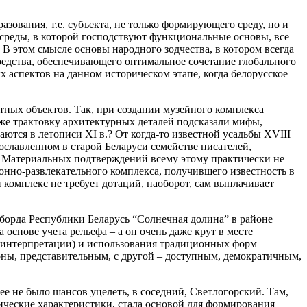
азования, т.е. субъекта, не только формирующего среду, но и
 среды, в которой господствуют функциональные основы, все
В этом смысле основы народного зодчества, в котором всегда
редства, обеспечивающего оптимальное сочетание глобального
 аспектов на данном историческом этапе, когда белорусское
ных объектов. Так, при создании музейного комплекса
же трактовку архитектурных деталей подсказали мифы,
ются в летописи ХI в.? От когда-то известной усадьбы ХVIII
рославленном в старой Беларуси семействе писателей,
. Материальных подтверждений всему этому практически не
онно-развлекательного комплекса, получившего известность в
комплекс не требует дотаций, наоборот, сам выплачивает
борда Республики Беларусь “Солнечная долина” в районе
основе учета рельефа – а он очень даже крут в месте
ой интерпретации) и использования традиционных форм
оны, представительным, с другой – доступным, демократичным,
е не было шансов уцелеть, в соседний, Светлогорский. Там,
ические характеристики, стала основой для формирования