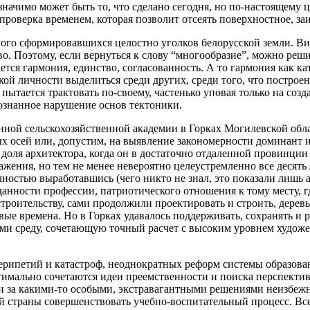
значимо может быть то, что сделано сегодня, но по-настоящему ц
 проверка временем, которая позволит отсеять поверхностное, з
ного сформировавшихся целостно уголков белорусской земли. В
. Поэтому, если вернуться к слову “многообразие”, можно решит
ется гармония, единство, согласованность. А то гармония как ка
кой личности выделиться среди других, среди того, что построен
пытается трактовать по-своему, частенько уповая только на соз
сознанное нарушение основ тектоники.
нной сельскохозяйственной академии в Горках Могилевской обла
осей или, допустим, на выявление закономерности доминант и 
 доля архитектора, когда он в достаточно отдаленной провинции 
ения, но тем не менее невероятно целеустремленно все десять л
ностью выработавшись (чего никто не знал, это показали лишь 
данности профессии, патриотического отношения к тому месту, 
троительству, сами продолжили проектировать и строить, деревь
ые времена. Но в Горках удавалось поддерживать, сохранять и 
 среду, сочетающую точный расчет с высоким уровнем художест
перипетий и катастроф, неоднократных реформ системы образова
птимально сочетаются идеи преемственности и поиска перспекти
они за какими-то особыми, экстравагантными решениями неизбеж
й страны совершенствовать учебно-воспитательный процесс. Вс