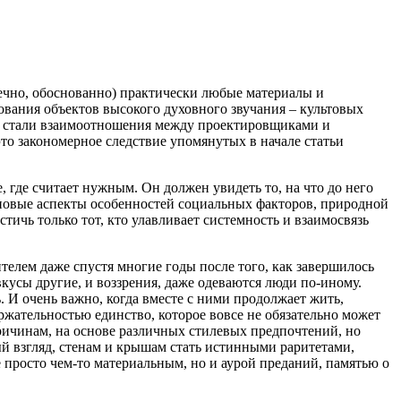
нечно, обоснованно) практически любые материалы и
вания объектов высокого духовного звучания – культовых
и стали взаимоотношения между проектировщиками и
это закономерное следствие упомянутых в начале статьи
, где считает нужным. Он должен увидеть то, на что до него
новые аспекты особенностей социальных факторов, природной
тичь только тот, кто улавливает системность и взаимосвязь
елем даже спустя многие годы после того, как завершилось
вкусы другие, и воззрения, даже одеваются люди по-иному.
 И очень важно, когда вместе с ними продолжает жить,
ржательностью единство, которое вовсе не обязательно может
ричинам, на основе различных стилевых предпочтений, но
ый взгляд, стенам и крышам стать истинными раритетами,
просто чем-то материальным, но и аурой преданий, памятью о