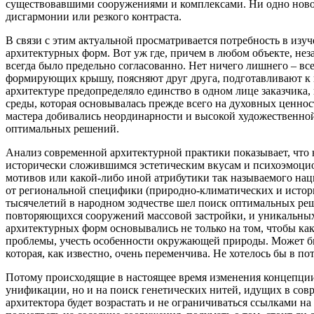
существовавшими сооружениями и комплексами. Ни одно новое 
дисгармонии или резкого контраста.
В связи с этим актуальной просматривается потребность в изу
архитектурных форм. Вот уж где, причем в любом объекте, неза
всегда было предельно согласованно. Нет ничего лишнего – все
формирующих крышу, поясняют друг друга, подготавливают к в
архитектуре предопределяло единство в одном лице заказчика
среды, которая основывалась прежде всего на духовных ценно
мастера добивались неординарности и высокой художественно
оптимальных решений.
Анализ современной архитектурной практики показывает, что
исторически сложившимся эстетическим вкусам и психоэмоцион
мотивов или какой-либо иной атрибутики так называемого наци
от региональной специфики (природно-климатических и историч
тысячелетий в народном зодчестве шел поиск оптимальных реш
повторяющихся сооружений массовой застройки, и уникальных 
архитектурных форм основывались не только на том, чтобы как
проблемы, учесть особенности окружающей природы. Может бы
которая, как известно, очень переменчива. Не хотелось бы в п
Потому происходящие в настоящее время изменения концепции 
унификации, но и на поиск генетических нитей, идущих в совр
архитектора будет возрастать и не ограничиваться ссылками 