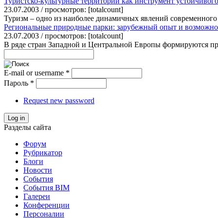
Туристско-культурные территории как инструмент устойчивого
23.07.2003 / просмотров: [totalcount]
Туризм – одно из наиболее динамичных явлений современного 
Региональные природные парки: зарубежный опыт и возможно
23.07.2003 / просмотров: [totalcount]
В ряде стран Западной и Центральной Европы формируются прир
E-mail or username
*
Пароль
*
Request new password
Log in
Разделы сайта
Форум
Рубрикатор
Блоги
Новости
События
События BIM
Галереи
Конференции
Персоналии