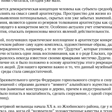
 ними считаться, сегодня уже мало.
ается демократическая концепция человека как субъекта средообр
влиять на смысл самой архитектуры. Пространство для жизни из
 выявления потенциальных, скрытых или уже забытых значений. 
ния, являются одним из резервов толкования архитектуры как с
вущего в конкретном месте. Особенно актуален учет отмеченных
ития, отыскать первоосновы многих явлений действительности.
й, получивших практическое воплощение в архитектуре конкрет
чском районе саму идею комплекса, художественные образы, да
ержденности, например, а те ли это “Дудутки”, которые упомина
Птичи остались одни лишь воспоминания, как и о роде Ельских, п
разилось некогда известное своими ярмарками местечко Дудичи
личие их и было положено в основу архитектуры этого рекреаци
х акций. Для нашего времени важно и то, что данный музейный 
 среды стала самодостаточной.
бразовательного центра Федерации горнолыжного спорта и сноу
шений с образами далекого “зимнего” альпийского зодчества на 
риалов (каменные конструкции и дерево, причем в индустриальн
ыло попасть в масштабность, сделать сооружение, с одной стор
тниц).
етряной мельницы начала ХХ в. из Жлобинского района, где у не
а, она, когда ей “возвратили” художественные качества и техн