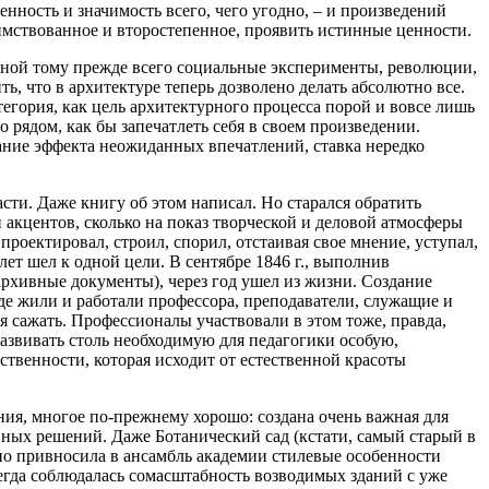
енность и значимость всего, чего угодно, – и произведений
аимствованное и второстепенное, проявить истинные ценности.
иной тому прежде всего социальные эксперименты, революции,
ь, что в архитектуре теперь дозволено делать абсолютно все.
тегория, как цель архитектурного процесса порой и вовсе лишь
о рядом, как бы запечатлеть себя в своем произведении.
дание эффекта неожиданных впечатлений, ставка нередко
сти. Даже книгу об этом написал. Но старался обратить
акцентов, сколько на показ творческой и деловой атмосферы
проектировал, строил, спорил, отстаивая свое мнение, уступал,
ет шел к одной цели. В сентябре 1846 г., выполнив
архивные документы), через год ушел из жизни. Создание
где жили и работали профессора, преподаватели, служащие и
я сажать. Профессионалы участвовали в этом тоже, правда,
развивать столь необходимую для педагогики особую,
венности, которая исходит от естественной красоты
ния, многое по-прежнему хорошо: создана очень важная для
вных решений. Даже Ботанический сад (кстати, самый старый в
но привносила в ансамбль академии стилевые особенности
егда соблюдалась сомасштабность возводимых зданий с уже