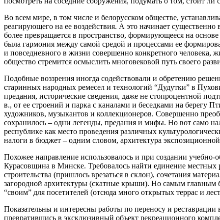
посмотреть на соседние сооружения, подумать о том, стоит ли с
Во всем мире, в том числе и белорусском обществе, устанавлив
реагирующего на ее воздействия. А это начинает существенно 
более превращается в пространство, формирующееся на основе
была гармония между самой средой и процессами ее формирова
и повседневного в жизни совершенно конкретного человека, жи
общество стремится осмыслить многовековой путь своего разв
Подобные воззрения иногда содействовали и обретению решени
старинных народных ремесел и технологий “Дудутки” в Пухови
предания, исторические сведения, даже не стопроцентной подтв
в., от ее строений и парка с каналами и беседками на берегу 
художников, музыкантов и коллекционеров. Совершенно преоб
сохранилось – одни легенды, предания и мифы. Но вот само на
республике как место проведения различных культурологически
налоги в бюджет – одним словом, архитектура экспозиционной
Похожее направление использовалось и при создании учебно-о
Курасовщина в Минске. Требовалось найти единение местных ре
строительства (пришлось врезаться в склон), сочетания мате
загородной архитектуры (скатные крыши). Но самым главным б
“своим” для посетителей (отсюда много открытых террас и лес
Показательны и интересны работы по переносу и реставрации в
превратившись в эксклюзивный объект рекреационного комплекс