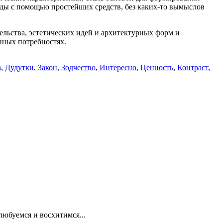
еды с помощью простейших средств, без каких-то вымыслов
ельства, эстетических идей и архитектурных форм и
нных потребностях.
а
,
Дудутки
,
Закон
,
Зодчество
,
Интересно
,
Ценность
,
Контраст
,
любуемся и восхитимся...