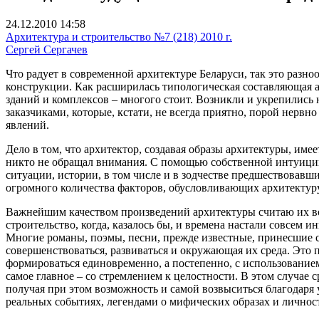
24.12.2010 14:58
Архитектура и строительство №7 (218) 2010 г.
Сергей Сергачев
Что радует в современной архитектуре Беларуси, так это разн
конструкции. Как расширилась типологическая составляющая а
зданий и комплексов – многого стоит. Возникли и укрепилис
заказчиками, которые, кстати, не всегда приятно, порой нервн
явлений.
Дело в том, что архитектор, создавая образы архитектуры, имее
никто не обращал внимания. С помощью собственной интуиции
ситуации, истории, в том числе и в зодчестве предшествовавш
огромного количества факторов, обусловливающих архитектуру
Важнейшим качеством произведений архитектуры считаю их воз
строительство, когда, казалось бы, и времена настали совсем 
Многие романы, поэмы, песни, прежде известные, принесшие сл
совершенствоваться, развиваться и окружающая их среда. Это 
формироваться единовременно, а постепенно, с использовани
самое главное – со стремлением к целостности. В этом случае
получая при этом возможность и самой возвыситься благодаря
реальных событиях, легендами о мифических образах и личнос