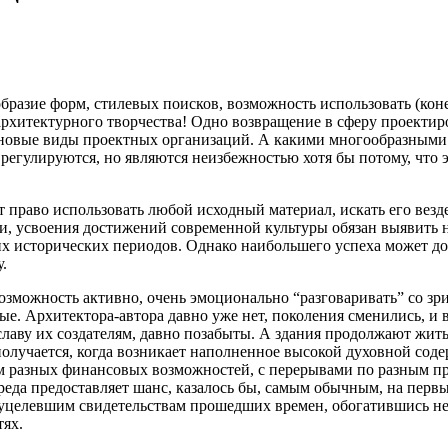
ообразие форм, стилевых поисков, возможность использовать (ко
рхитектурного творчества! Одно возвращение в сферу проектиро
ь новые виды проектных организаций. А какими многообразным
о регулируются, но являются неизбежностью хотя бы потому, что 
т право использовать любой исходный материал, искать его везде
, усвоения достижений современной культуры обязан выявить 
их исторических периодов. Однако наибольшего успеха может дос
.
можность активно, очень эмоционально “разговаривать” со зрит
иные. Архитектора-автора давно уже нет, поколения сменились, и 
аву их создателям, давно позабыты. А здания продолжают жить.
получается, когда возникает наполненное высокой духовной соде
ем разных финансовых возможностей, с перерывами по разным п
 среда предоставляет шанс, казалось бы, самым обычным, на перв
 уцелевшим свидетельствам прошедших времен, обогатившись не 
тях.