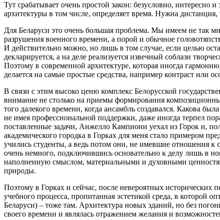
Тут срабатывает очень простой закон: безусловно, интересно и 
архитектуры в том числе, определяет время. Нужна дистанция,
Для Беларуси это очень большая проблема. Мы имеем не так м
разрушения военного времени, а порой и обычное головотяпство
И действительно можно, но лишь в том случае, если целью оста
декларируется, а на деле реализуется извечный соблазн творчес
Поэтому в современной архитектуре, которая иногда гармонию 
делается на самые простые средства, например контраст или о
В связи с этим высоко ценю комплекс Белорусской государстве
внимание не столько на приемы формирования композиционных 
того далекого времени, когда ансамбль создавался. Какова была
не имея профессиональной поддержки, даже иногда терпел пораж
поставленные задачи, Анжелло Кампиони уехал из Горок и, пол
академического городка в Горках для меня стало примером пре
учились студенты, а ведь потом они, не имевшие отношения к с
очень немного, подключившись основательно к делу лишь в нов
наполненную смыслом, материальными и духовными ценностями
природы.
Поэтому в Горках и сейчас, после невероятных исторических 
учебного процесса, пропитанная эстетикой среда, в которой о
Беларуси) – тоже там. Архитектура новых зданий, но без пог
своего времени и являлась отражением желания и возможносте