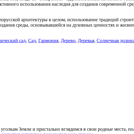
активного использования наследия для создания современной ср
лорусской архитектуры в целом, использование традиций строит
оздания среды, основывавшейся на духовных ценностях и жизне
нический сад
,
Сад
,
Гармония
,
Дерево
,
Деревья
,
Солнечная долин
уголкам Земли и пристально вглядимся в свои родные места, по