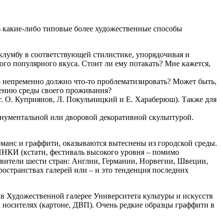
ть какие-либо типовые более художественные способы
 клумбу в соответствующей стилистике, упорядочивая и
го популярного вкуса. Стоит ли ему потакать? Мне кажется,
о непременно должно что-то проблематизировать? Может быть,
шению среды своего проживания?
. О. Куприянов, Л. Покульницкий и Е. Хараберюш). Также для
монументальной или дворовой декоративной скульптурой.
манс и граффити, оказываются вытеснены из городской среды.
ИНКИ (кстати, фестиваль высокого уровня – помимо
тавители шести стран: Англии, Германии, Норвегии, Швеции,
остранствах галерей или – и это тенденция последних
 в Художественной галерее Университета культуры и искусств
 носителях (картоне, ДВП). Очень редкие образцы граффити в