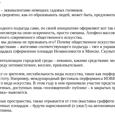
.
и – эквивалентами немецких садовых гномиков.
а (вероятно, как-то образовывать людей, может быть, предложи
 одного подъезда сами, по своей инициативе оформляют вот так
несмотря на свою искренность, просто смешны. Апофеоз массово
атного современного общественного искусства.
му мы должны не признавать его? Почему общественное искусств
ществами – жителями соответствующего подъезда – тяге к укра
лощадках (оформление площади Независимости в Минске. Скульпт
аментализации городской среды – неважно, какими средствами: 
реду оптимистичнее, веселее, привлекательнее.
со зрителем, нестабильность виды искусства, такие как перфор
 чистоту. Например, международный фестиваль перформанса НОВ
го вида искусства. В этом году в нем принимали участие предс
ичных, доступных лишь «посвященной» публике – в закрытых пр
вка» вывозится.
ые пространства, также отрывается от стен (выставка граффити
очных площадок – будучи нарисованной (о ужас!) на автономных
ативны.