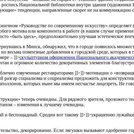
– роспись Национальной библиотеки внутри здания (художники В
ующие» тенденции, направленные скорее не на коммуникацию со
оничном «Руководстве по современному искусству» определяет 
бого мотива или компонента в работе (в нашем случае примени
осто «быть здесь», предположительно улучшая эстетическое впе
ернувшись в Минск, обнаружил, что в городе появилось множест
, но весьма помпезные добавления к городской среде, которых в 
мере –
]]>
скульптурном оформлении Национального академическо
онтан и огромное количество декоративных элементов благоустро
ублично озвученные реставраторами
]]>
]]>
мотивации о «возвращ
ый разгар социализма и соцреализма предложить для конструкти
оллонов, которых ныне мы имеем несчастье лицезреть. Не говор
рукции» теперь очевидны. Для рядового зрителя, прохожего теа
таном – изменения к лучшему очевидны.
ый и беспощадный. Сродни вот такому
]]>
]]>
украшению лужайки (
шательство, декорирование. Если лягушки вызывают одобрение го