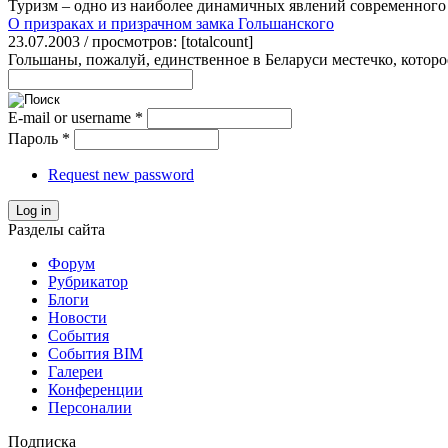
Туризм – одно из наиболее динамичных явлений современного 
О призраках и призрачном замка Гольшанского
23.07.2003 / просмотров: [totalcount]
Гольшаны, пожалуй, единственное в Беларуси местечко, которое
E-mail or username
*
Пароль
*
Request new password
Log in
Разделы сайта
Форум
Рубрикатор
Блоги
Новости
События
События BIM
Галереи
Конференции
Персоналии
Подписка