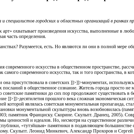
 и специалистов городских и областных организаций в рамках п
арт» охватывает произведения искусства, выполненные в любо
ая часть определения.
анствах? Разумеется, есть. Но являются ли они в полной мере 
ния современного искусства в общественном пространстве, рассч
самого современного искусства, так и того пространства, в ко
и она присутствовала в советских
]]>
]]>
монументах, используяс
посланий в общественное сознание. Житель города просто не м
 советские памятники до сих пор продолжают существовать в б
дние
]]>
]]>
десятилетия прошлого века сложная экономическая си
ей которой являлась советская монументальная пропаганда, ст
установки монументальной скульптуры вновь возобновилась (па
2003; памятник Франциску. Скорине. Скульпт. Дранец, 2005). С
емы ценностей и идеалов. Но, несмотря на существенное различ
спублики, «тутэйшыя» памятники в подавляющем большинстве с
ому. Скульпт. Леонид Минкевич, Александр Прохоров и Сергей 