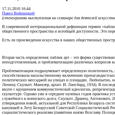
17.11.2010 16:44
Павел Войницкий
(стенограмма выступления на семинаре для деятелей искусства
В современной интернациональной дефиниции термин «паблик 
общественного пространства и всеобщей доступности. Это перв
Есть ли произведения искусства в наших общественных простр
Вторая часть определения: паблик арт – это форма существова
неподготовленным, и проблематизацию различных вопросов как 
Проблематизация подразумевает определенную политичность, 
способствовала насильственному включению пропагандистских 
политических мессаджей на улицах и площадях. Любопытно, но
Ленину. Скульпт. Манизер, архит. И. Лангбард, 1934). В после
вкупе с крушением коммунистической идеологии, репрезентаци
скульптуре. Однако уже в середине нулевых годов практика 
служебного и воинского долга. Скульпт. Дранец, Антонович, 
утверждения новой, актуальной для Республики Беларусь сист
канувшей в Лету Белорусской Советской Социалистической Ре
социалистического реализма (памятник князю Всеславу Полоцк