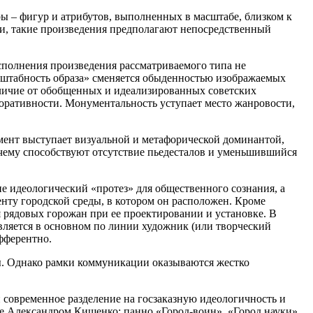
ы – фигур и атрибутов, выполненных в масштабе, близком к
ми, такие произведения предполагают непосредственный
сполнения произведения рассматриваемого типа не
асштабность образа» сменяется обыденностью изображаемых
тличие от обобщенных и идеализированных советских
коративности. Монументальность уступает место жанровости,
мент выступает визуальной и метафорической доминантой,
 чему способствуют отсутствие пьедесталов и уменьшившийся
е идеологический «протез» для общественного сознания, а
нту городской среды, в котором он расположен. Кроме
рядовых горожан при ее проектировании и установке. В
ляется в основном по линии художник (или творческий
ифферентно.
ы. Однако рамки коммуникации оказываются жестко
 современное разделение на госзаказную идеологичность и
ые Александром Кищенко: панно «Город-воин», «Город науки»,