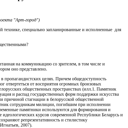
роекта "Арт-город")
й технике, специально запланированные и исполненные для
общественными?
итанная на коммуникацию со зрителем, в том числе и
тором оно представлено.
ь в пропагандистских целях. Причем общедоступность
ог отвертеться от восприятия огромных бронзовых
елорусских общественных пространствах (илл.1. Памятник
туация и распад государственных форм поддержки искусства
али причиной стагнации в белорусской общественной
мятник сотрудникам милиции, погибшим при исполнении
овременные памятники используются для формирования и
ие идеологических курсов современной Республики Беларусь и
охраняют репрезентативность и стилистику
Игнатьев, 2007).