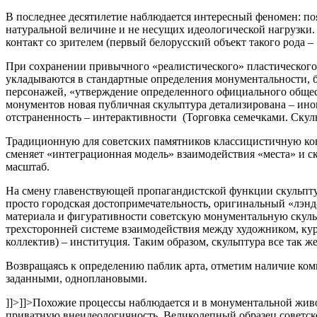
В последнее десятилетие наблюдается интересный феномен: п
натуральной величине и не несущих идеологической нагрузки.
контакт со зрителем (первый белорусский объект такого рода –
При сохранении привычного «реалистического» пластического
укладываются в стандартные определения монументальности, б
персонажей, «утверждение определенного официального обще
монументов новая публичная скульптура детализирована – иног
отстраненность – интерактивности (Торговка семечками. Скульп
Традиционную для советских памятников классицистичную кон
сменяет «интеграционная модель» взаимодействия «места» и с
масштаб.
На смену главенствующей пропагандистской функции скульптуры
просто городская достопримечательность, оригинальный «лэнд
материала и фигуративности советскую монументальную скуль
трехсторонней системе взаимодействия между художником, ку
коллектив) – институция. Таким образом, скульптура все так 
Возвращаясь к определению паблик арта, отметим наличие ко
заданными, одноплановыми.
]]>
]]>
Похожие процессы наблюдается и в монументальной жив
приватную внеидеологичность. Великолепный образец советско