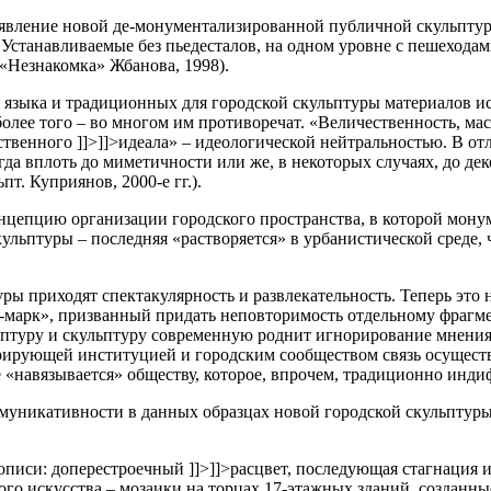
оявление новой де-монументализированной публичной скульптур
 Устанавливаемые без пьедесталов, на одном уровне с пешехода
 «Незнакомка» Жбанова, 1998).
 языка и традиционных для городской скульптуры материалов и
олее того – во многом им противоречат. «Величественность, м
ственного
]]>
]]>
идеала» – идеологической нейтральностью. В о
да вплоть до миметичности или же, в некоторых случаях, до де
т. Куприянов, 2000-е гг.).
цепцию организации городского пространства, в которой мону
кульптуры – последняя «растворяется» в урбанистической среде,
 приходят спектакулярность и развлекательность. Теперь это н
-марк», призванный придать неповторимость отдельному фрагме
птуру и скульптуру современную роднит игнорирование мнения 
рирующей институцией и городским сообществом связь осуществ
же «навязывается» обществу, которое, впрочем, традиционно инд
ммуникативности в данных образцах новой городской скульптур
описи: доперестроечный
]]>
]]>
расцвет, последующая стагнация и
го искусства – мозаики на торцах 17-этажных зданий, созданн