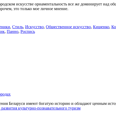
городском искусстве орнаментальность все же доминирует над о
рочем, это только мое личное мнение.
тники
,
Стиль
,
Искусство
,
Общественное искусство
,
Кищенко
,
Ко
ник
,
Панно
,
Роспись
ородах
ения Беларуси имеют богатую историю и обладают ценным истор
 развития культурно-познавательного туризм