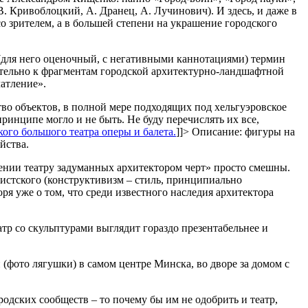
. Кривоблоцкий, А. Дранец, А. Лучинович). И здесь, и даже в
 зрителем, а в большей степени на украшение городского
(для него оценочный, с негативными каннотациями) термин
тельно к фрагментам городской архитектурно-ландшафтной
чатление».
во объектов, в полной мере подходящих под хельгуэровское
принципе могло и не быть. Не буду перечислять их все,
го большого театра оперы и балета.
]]>
Описание: фигуры на
йства.
ении театру задуманных архитектором черт» просто смешны.
вистского (конструктивизм – стиль, принципиально
я уже о том, что среди известного наследия архитектора
тр со скульптурами выглядит гораздо презентабельнее и
фото лягушки) в самом центре Минска, во дворе за домом с
родских сообществ – то почему бы им не одобрить и театр,