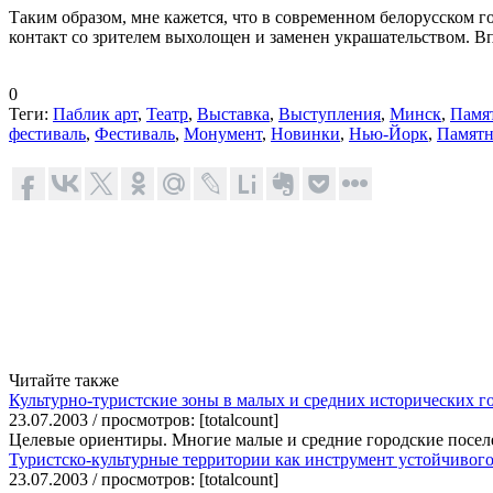
Таким образом, мне кажется, что в современном белорусском 
контакт со зрителем выхолощен и заменен украшательством. Вп
0
Теги:
Паблик арт
,
Театр
,
Выставка
,
Выступления
,
Минск
,
Памя
фестиваль
,
Фестиваль
,
Монумент
,
Новинки
,
Нью-Йорк
,
Памят
Читайте также
Культурно-туристские зоны в малых и средних исторических г
23.07.2003 / просмотров: [totalcount]
Целевые ориентиры. Многие малые и средние городские посел
Туристско-культурные территории как инструмент устойчивого
23.07.2003 / просмотров: [totalcount]