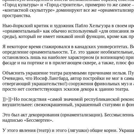
«Город культуры» и «Город-строитель», примерно то же самое 
«контактной скульптуре» доминируют все же «орнаментализир
пространства.
Нью-йоркский критик и художник Пабло Хельгуэра в своем ир
«орнаментальный» как обычно используемый «для описания лю
среды), который не имеет никакой иной функции, кроме как пр
Я некоторое время стажировался в канадских университетах. В
определение орнаментальности. Т.е. это эдакие необязательные
остановлюсь лишь на наиболее характерном (и вопиющем) при
фасаде и на портике и в прилегающем сквере, а также, плюс ф
Объяснить украшение театра разумными причинами нельзя. П
Очевидно, что Иосиф Лангбард, автор постройки не мог в сам
отвергающий украшательство!) сооружения фривольных муз и ап
просто нет соответствующих эскизов декора к зданию театра.
]]>
]]>
Но последствия «самой значимой республиканской реконст
внушительнее: свежеокрашенный, украшенный статуями и фон
Это был акт декорирования (орнаментализации). Бессмысленн
надписью «Бессмертен».
У этого явления (театр) и этого (лягушки) общие корни. Укра