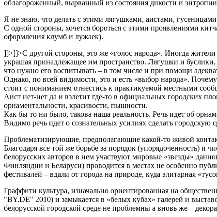
облагороженный, вырванный из состояния дикости и энтропии
Я не знаю, что делать с этими лягушками, аистами, гусеницам
С одной стороны, хочется бороться с этими проявлениями китч
оформления клумб и лужаек).
]]>
]]>
С другой стороны, это же «голос народа». Иногда жители
украшая принадлежащее им пространство. Лягушки и буслики, 
что нужно его воспитывать – в том числе и при помощи адекв
Однако, по всей видимости, это и есть «выбор народа». Поче
стоит с пониманием отнестись к практикуемой местными сооб
Аист нет-нет да и взлетит где-то в официальных городских п
орнаментальности, красивости, пышности.
Как бы то ни было, такова наша реальность. Речь идет об орн
Видимо речь идет о сознательных усилиях сделать городскую с
Проблематизирующие, предполагающие какой-то живой контакт 
Благодаря все той же борьбе за порядок (упорядоченность) и
белорусских авторов в нем участвуют мировые «звезды» данно
Финляндии и Беларуси) проводится в местах не особенно публ
фестивалей – вдали от города на природе, куда элитарная «тусо
Граффити культура, изначально ориентированная на общественн
"BY.DE" 2010) и замыкается в «белых кубах» галерей и выстав
белорусской городской среде не проблемны а вновь же – декор