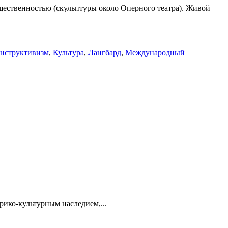
бщественностью (скульптуры около Оперного театра). Живой
нструктивизм
,
Культура
,
Лангбард
,
Международный
ико-культурным наследием,...