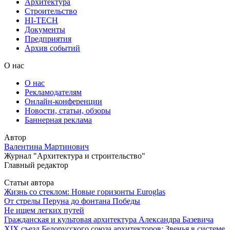
Архитектура
Строительство
HI-TECH
Документы
Предприятия
Архив событий
О нас
О нас
Рекламодателям
Онлайн-конференции
Новости, статьи, обзоры
Баннерная реклама
Автор
Валентина Мартинович
Журнал "Архитектура и строительство"
Главный редактор
Статьи автора
Жизнь со стеклом: Новые горизонты Euroglas
От стрелы Перуна до фонтана Победы
Не ищем легких путей
Гражданская и культовая архитектура Александра Базевича
XIX съезд Белорусского союза архитекторов: Звенья в системе