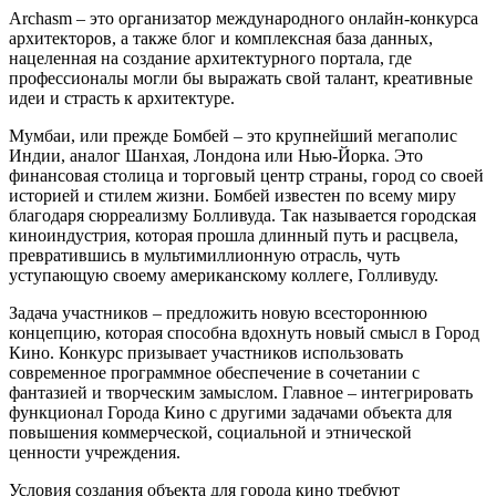
Archasm – это организатор международного онлайн-конкурса
архитекторов, а также блог и комплексная база данных,
нацеленная на создание архитектурного портала, где
профессионалы могли бы выражать свой талант, креативные
идеи и страсть к архитектуре.
Мумбаи, или прежде Бомбей – это крупнейший мегаполис
Индии, аналог Шанхая, Лондона или Нью-Йорка. Это
финансовая столица и торговый центр страны, город со своей
историей и стилем жизни. Бомбей известен по всему миру
благодаря сюрреализму Болливуда. Так называется городская
киноиндустрия, которая прошла длинный путь и расцвела,
превратившись в мультимиллионную отрасль, чуть
уступающую своему американскому коллеге, Голливуду.
Задача участников – предложить новую всестороннюю
концепцию, которая способна вдохнуть новый смысл в Город
Кино. Конкурс призывает участников использовать
современное программное обеспечение в сочетании с
фантазией и творческим замыслом. Главное – интегрировать
функционал Города Кино с другими задачами объекта для
повышения коммерческой, социальной и этнической
ценности учреждения.
Условия создания объекта для города кино требуют