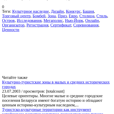
0
Теги:
Культурное наследие
,
Дизайн
,
Конкурс
,
Башня
,
Торговый центр
,
Бомбей
,
Зона
,
Приз
,
Евро
,
Столица
,
Стиль
,
Остров
,
Исследования
,
Мегаполис
,
Нью-Йорк
,
Онлайн
,
Организатор
,
Регистрация
,
Сертификат
,
Соревнования
,
Ценности
Читайте также
Культурно-туристские зоны в малых и средних исторических
городах
23.07.2003 / просмотров: [totalcount]
Целевые ориентиры. Многие малые и средние городские
поселения Беларуси имеют богатую историю и обладают
ценным историко-культурным наследием,...
Туристско-культурные территории как инструмент