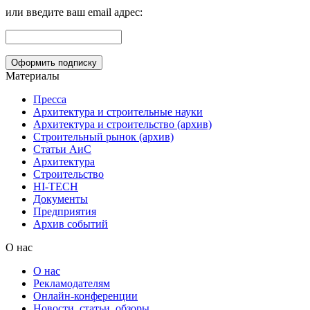
или введите ваш email адрес:
Материалы
Пресса
Архитектура и строительные науки
Архитектура и строительство (архив)
Строительный рынок (архив)
Статьи АиС
Архитектура
Строительство
HI-TECH
Документы
Предприятия
Архив событий
О нас
О нас
Рекламодателям
Онлайн-конференции
Новости, статьи, обзоры