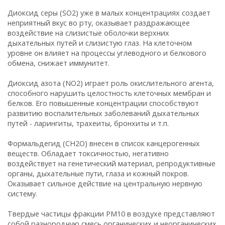
Диоксид серы (SO2) уже в малых концентрациях создает
неприятный вкус во рту, оказывает раздражающее
воздействие на слизистые оболочки верхних
дыхательных путей и слизистую глаз. На клеточном
уровне он влияет на процессы углеводного и белкового
обмена, снижает иммунитет.
Диоксид азота (NO2) играет роль окислительного агента,
способного нарушить целостность клеточных мембран и
белков. Его повышенные концентрации способствуют
развитию воспалительных заболеваний дыхательных
путей - ларингиты, трахеиты, бронхиты и т.п.
Формальдегид (CH2O) внесен в список канцерогенных
веществ. Обладает токсичностью, негативно
воздействует на генетический материал, репродуктивные
органы, дыхательные пути, глаза и кожный покров.
Оказывает сильное действие на центральную нервную
систему.
Твердые частицы фракции РМ10 в воздухе представляют
собой разнородную смесь органических и неорганических