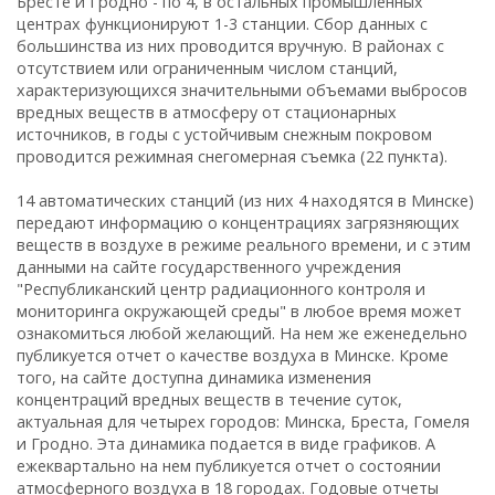
Бресте и Гродно - по 4, в остальных промышленных
центрах функционируют 1-3 станции. Сбор данных с
большинства из них проводится вручную. В районах с
отсутствием или ограниченным числом станций,
характеризующихся значительными объемами выбросов
вредных веществ в атмосферу от стационарных
источников, в годы с устойчивым снежным покровом
проводится режимная снегомерная съемка (22 пункта).
14 автоматических станций (из них 4 находятся в Минске)
передают информацию о концентрациях загрязняющих
веществ в воздухе в режиме реального времени, и с этим
данными на сайте государственного учреждения
"Республиканский центр радиационного контроля и
мониторинга окружающей среды" в любое время может
ознакомиться любой желающий. На нем же еженедельно
публикуется отчет о качестве воздуха в Минске. Кроме
того, на сайте доступна динамика изменения
концентраций вредных веществ в течение суток,
актуальная для четырех городов: Минска, Бреста, Гомеля
и Гродно. Эта динамика подается в виде графиков. А
ежеквартально на нем публикуется отчет о состоянии
атмосферного воздуха в 18 городах. Годовые отчеты