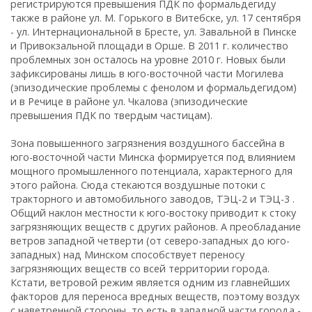
регистрируются превышения ПДК по формальдегиду
также в районе ул. М. Горького в Витебске, ул. 17 сентября
- ул. Интернациональной в Бресте, ул. Завальной в Пинске
и Привокзальной площади в Орше. В 2011 г. количество
проблемных зон осталось на уровне 2010 г. Новых были
зафиксированы лишь в юго-восточной части Могилева
(эпизодические проблемы с фенолом и формальдегидом)
и в Речице в районе ул. Чкалова (эпизодические
превышения ПДК по твердым частицам).
Зона повышенного загрязнения воздушного бассейна в
юго-восточной части Минска формируется под влиянием
мощного промышленного потенциала, характерного для
этого района. Сюда стекаются воздушные потоки с
тракторного и автомобильного заводов, ТЭЦ-2 и ТЭЦ-3 .
Общий наклон местности к юго-востоку приводит к стоку
загрязняющих веществ с других районов. А преобладание
ветров западной четверти (от северо-западных до юго-
западных) над Минском способствует переносу
загрязняющих веществ со всей территории города.
Кстати, ветровой режим является одним из главнейших
факторов для переноса вредных веществ, поэтому воздух
с наветренной стороны, то есть в западной части города -