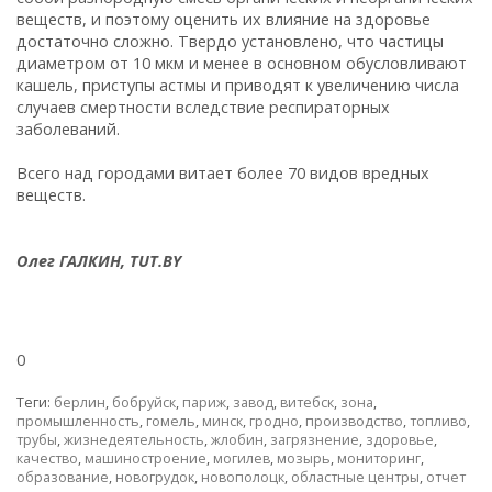
веществ, и поэтому оценить их влияние на здоровье
достаточно сложно. Твердо установлено, что частицы
диаметром от 10 мкм и менее в основном обусловливают
кашель, приступы астмы и приводят к увеличению числа
случаев смертности вследствие респираторных
заболеваний.
Всего над городами витает более 70 видов вредных
веществ.
Олег ГАЛКИН, TUT.BY
0
Теги:
берлин
,
бобруйск
,
париж
,
завод
,
витебск
,
зона
,
промышленность
,
гомель
,
минск
,
гродно
,
производство
,
топливо
,
трубы
,
жизнедеятельность
,
жлобин
,
загрязнение
,
здоровье
,
качество
,
машиностроение
,
могилев
,
мозырь
,
мониторинг
,
образование
,
новогрудок
,
новополоцк
,
областные центры
,
отчет