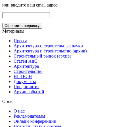
или введите ваш email адрес:
Материалы
Пресса
Архитектура и строительные науки
Архитектура и строительство (архив)
Строительный рынок (архив)
Статьи АиС
Архитектура
Строительство
HI-TECH
Документы
Предприятия
Архив событий
О нас
О нас
Рекламодателям
Онлайн-конференции
Новости, статьи, обзоры