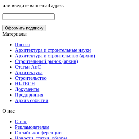
или введите ваш email адрес:
Материалы
Пресса
Архитектура и строительные науки
Архитектура и строительство (архив)
Строительный рынок (архив)
Статьи АиС
Архитектура
Строительство
HI-TECH
Документы
Предприятия
Архив событий
О нас
О нас
Рекламодателям
Онлайн-конференции
Новости, статьи, обзоры