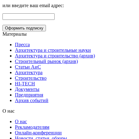
или введите ваш email адрес:
Материалы
Пресса
Архитектура и строительные науки
Архитектура и строительство (архив)
Строительный рынок (архив)
Статьи АиС
Архитектура
Строительство
HI-TECH
Документы
Предприятия
Архив событий
О нас
О нас
Рекламодателям
Онлайн-конференции
Новости, статьи, обзоры