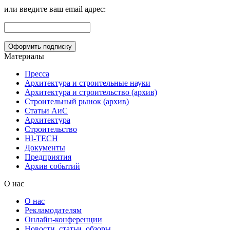
или введите ваш email адрес:
Материалы
Пресса
Архитектура и строительные науки
Архитектура и строительство (архив)
Строительный рынок (архив)
Статьи АиС
Архитектура
Строительство
HI-TECH
Документы
Предприятия
Архив событий
О нас
О нас
Рекламодателям
Онлайн-конференции
Новости, статьи, обзоры