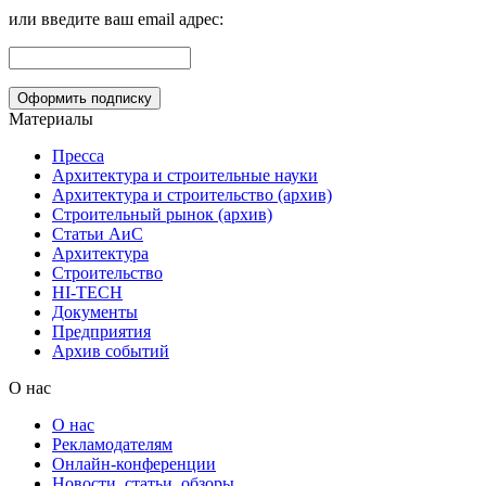
или введите ваш email адрес:
Материалы
Пресса
Архитектура и строительные науки
Архитектура и строительство (архив)
Строительный рынок (архив)
Статьи АиС
Архитектура
Строительство
HI-TECH
Документы
Предприятия
Архив событий
О нас
О нас
Рекламодателям
Онлайн-конференции
Новости, статьи, обзоры